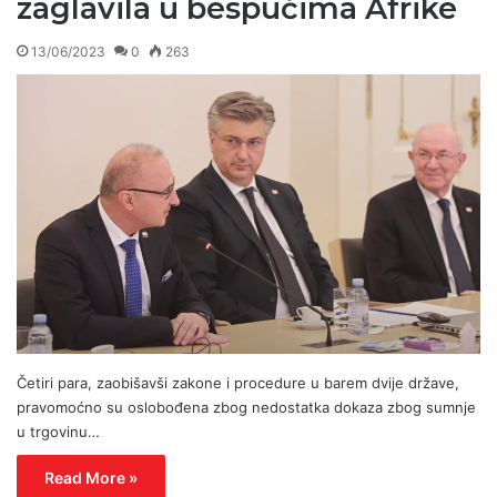
zaglavila u bespućima Afrike
13/06/2023
0
263
Četiri para, zaobišavši zakone i procedure u barem dvije države,
pravomoćno su oslobođena zbog nedostatka dokaza zbog sumnje
u trgovinu…
Read More »