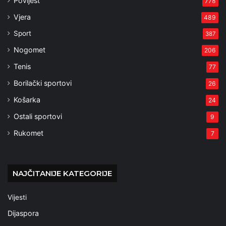
Povijest
778
Vjera
489
Sport
387
Nogomet
206
Tenis
77
Borilački sportovi
26
Košarka
24
Ostali sportovi
9
Rukomet
7
NAJČITANIJE KATEGORIJE
Vijesti
Dijaspora