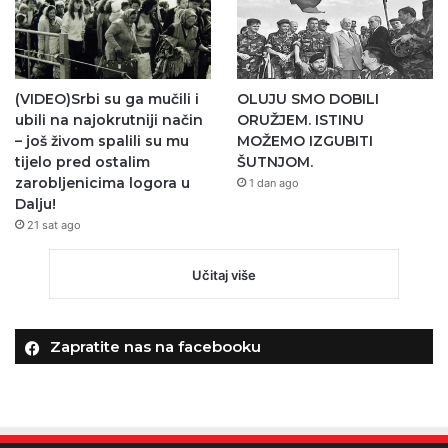
(VIDEO)Srbi su ga mučili i
OLUJU SMO DOBILI
ubili na najokrutniji način
ORUŽJEM. ISTINU
– još živom spalili su mu
MOŽEMO IZGUBITI
tijelo pred ostalim
ŠUTNJOM.
zarobljenicima logora u
1 dan ago
Dalju!
21 sat ago
Učitaj više
Zapratite nas na facebooku