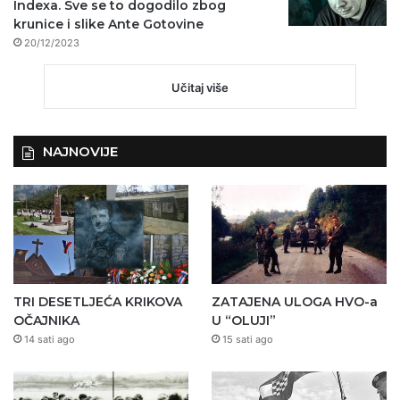
Indexa. Sve se to dogodilo zbog
krunice i slike Ante Gotovine
20/12/2023
Učitaj više
NAJNOVIJE
TRI DESETLJEĆA KRIKOVA
ZATAJENA ULOGA HVO-a
OČAJNIKA
U “OLUJI”
14 sati ago
15 sati ago