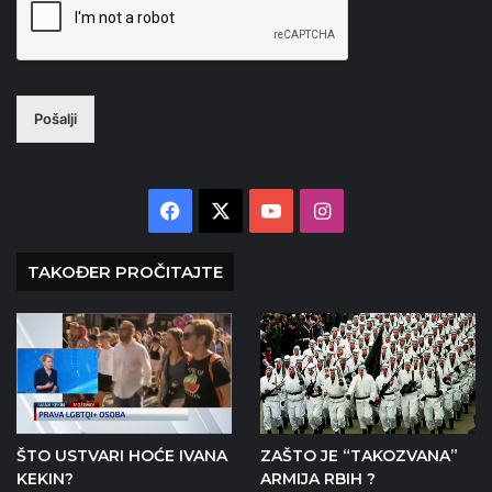
Pošalji
Facebook
X
YouTube
Instagram
TAKOĐER PROČITAJTE
ŠTO USTVARI HOĆE IVANA
ZAŠTO JE “TAKOZVANA”
KEKIN?
ARMIJA RBIH ?