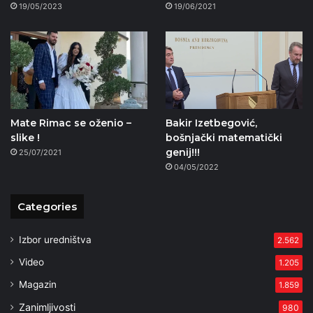
19/05/2023
19/06/2021
Mate Rimac se oženio –
Bakir Izetbegović,
slike !
bošnjački matematički
genij!!!
25/07/2021
04/05/2022
Categories
Izbor uredništva
2.562
Video
1.205
Magazin
1.859
Zanimljivosti
980