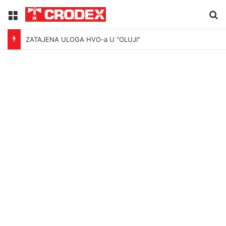
Menu
Tr
ZATAJENA ULOGA HVO-a U “OLUJI”