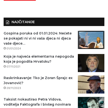
NAJČITANIJE
Gospina poruka od 01.01.2024: Nećete
se pokajati ni vi ni vaša djeca ni djeca
vaše djece…
01/01/2024
Koja je najveća elementarna nepogoda
koja je pogodila Hrvatsku?
07/11/2021
Raskrinkavanje: Tko je Zoran Šprajc ex
Jovanović?
29/11/2023
Taksist nokautirao Petra Vidova,
voditelja Faktografa i bivšeg novinara