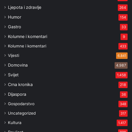
Ljepota i zdravlje
264
Humor
154
Gastro
33
Kolumne i komentari
9
Kolumne i komentari
433
Vijesti
6.841
Domovina
4.987
Svijet
1.458
Crna kronika
218
Dijaspora
36
Gospodarstvo
348
Uncategorized
317
Kultura
1.417