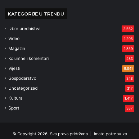
KATEGORIJE U TRENDU
Izbor uredništva
2.562
Video
1.205
Magazin
1.859
Kolumne i komentari
433
Vijesti
6.841
Gospodarstvo
348
Uncategorized
317
Kultura
1.417
Sport
387
© Copyright 2026, Sva prava pridržana |
Imate potrebu za