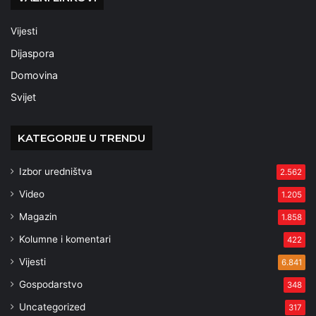
Vijesti
Dijaspora
Domovina
Svijet
KATEGORIJE U TRENDU
Izbor uredništva
2.562
Video
1.205
Magazin
1.858
Kolumne i komentari
422
Vijesti
6.841
Gospodarstvo
348
Uncategorized
317