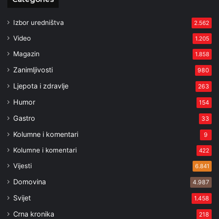
Izbor uredništva
2.562
Video
1.205
Magazin
1.858
Zanimljivosti
980
Ljepota i zdravlje
263
Humor
154
Gastro
33
Kolumne i komentari
9
Kolumne i komentari
422
Vijesti
6.841
Domovina
4.987
Svijet
1.458
Crna kronika
218