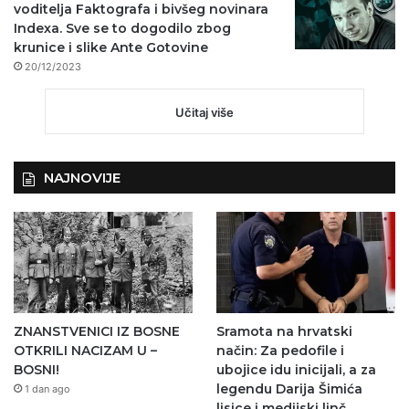
voditelja Faktografa i bivšeg novinara
Indexa. Sve se to dogodilo zbog
krunice i slike Ante Gotovine
20/12/2023
Učitaj više
NAJNOVIJE
ZNANSTVENICI IZ BOSNE
Sramota na hrvatski
OTKRILI NACIZAM U –
način: Za pedofile i
BOSNI!
ubojice idu inicijali, a za
legendu Darija Šimića
1 dan ago
lisice i medijski linč