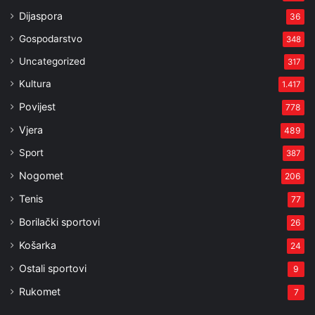
Dijaspora
36
Gospodarstvo
348
Uncategorized
317
Kultura
1.417
Povijest
778
Vjera
489
Sport
387
Nogomet
206
Tenis
77
Borilački sportovi
26
Košarka
24
Ostali sportovi
9
Rukomet
7