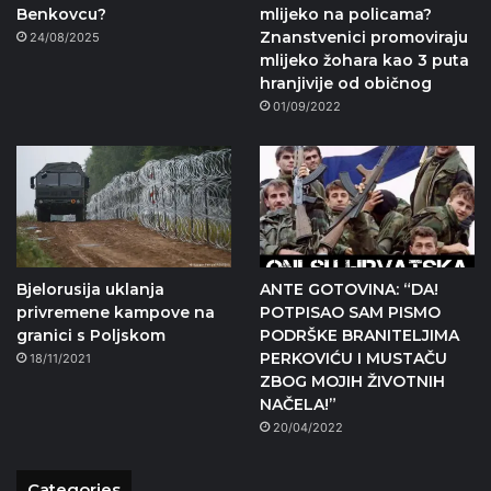
Benkovcu?
mlijeko na policama?
Znanstvenici promoviraju
24/08/2025
mlijeko žohara kao 3 puta
hranjivije od običnog
01/09/2022
Bjelorusija uklanja
ANTE GOTOVINA: “DA!
privremene kampove na
POTPISAO SAM PISMO
granici s Poljskom
PODRŠKE BRANITELJIMA
PERKOVIĆU I MUSTAČU
18/11/2021
ZBOG MOJIH ŽIVOTNIH
NAČELA!”
20/04/2022
Categories