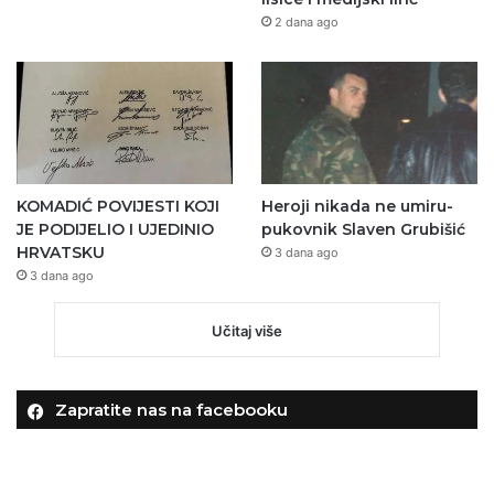
2 dana ago
KOMADIĆ POVIJESTI KOJI
Heroji nikada ne umiru-
JE PODIJELIO I UJEDINIO
pukovnik Slaven Grubišić
HRVATSKU
3 dana ago
3 dana ago
Učitaj više
Zapratite nas na facebooku