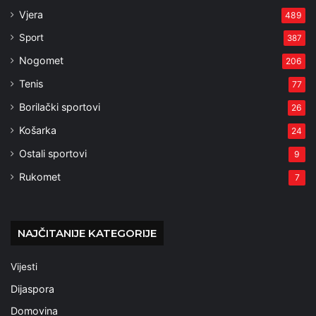
Vjera
489
Sport
387
Nogomet
206
Tenis
77
Borilački sportovi
26
Košarka
24
Ostali sportovi
9
Rukomet
7
NAJČITANIJE KATEGORIJE
Vijesti
Dijaspora
Domovina