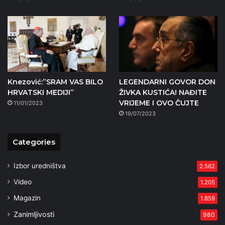
Knezović:”SRAM VAS BILO
LEGENDARNI GOVOR DON
HRVATSKI MEDIJI”
ŽIVKA KUSTIĆA! NAĐITE
VRIJEME I OVO ČUJTE
11/01/2023
19/07/2023
Categories
Izbor uredništva
2.562
Video
1.205
Magazin
1.859
Zanimljivosti
980