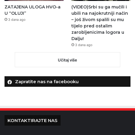
ZATAJENA ULOGA HVO-a
(VIDEO)Srbi su ga mučili i
U “OLUJI”
ubili na najokrutniji način
– još živom spalili su mu
3 dana ago
tijelo pred ostalim
zarobljenicima logora u
Dalju!
3 dana ago
Učitaj više
Zapratite nas na facebooku
KONTAKTIRAJTE NAS