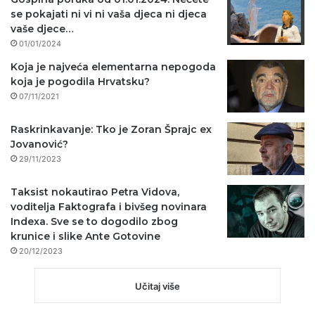
se pokajati ni vi ni vaša djeca ni djeca
vaše djece…
01/01/2024
Koja je najveća elementarna nepogoda
koja je pogodila Hrvatsku?
07/11/2021
Raskrinkavanje: Tko je Zoran Šprajc ex
Jovanović?
29/11/2023
Taksist nokautirao Petra Vidova,
voditelja Faktografa i bivšeg novinara
Indexa. Sve se to dogodilo zbog
krunice i slike Ante Gotovine
20/12/2023
Učitaj više