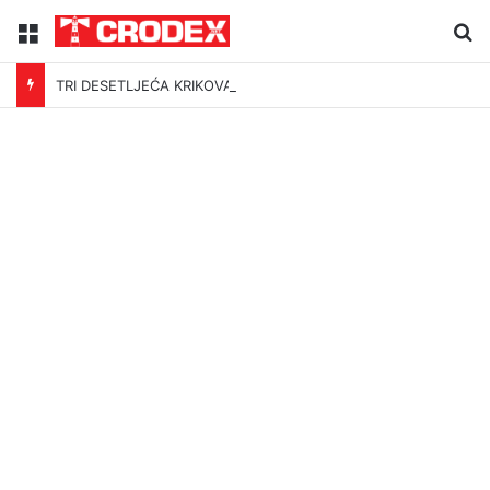
Menu
Tr
TRI DESETLJEĆA KRIKOVA OČAJNIKA