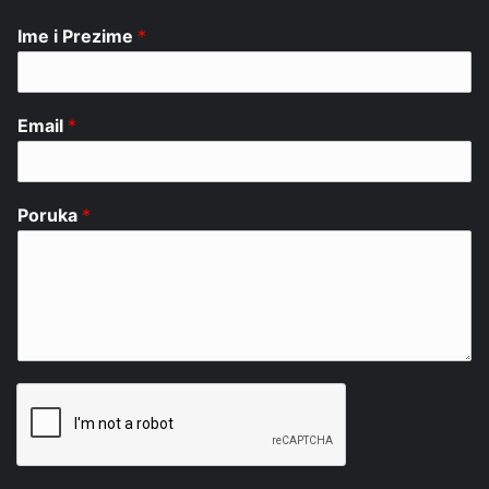
Ime i Prezime
*
Email
*
Poruka
*