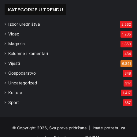
KATEGORIJE U TRENDU
Izbor uredništva
2.562
Video
1.205
Magazin
1.859
Kolumne i komentari
434
Vijesti
6.841
Gospodarstvo
348
Uncategorized
317
Kultura
1.417
Sport
387
© Copyright 2026, Sva prava pridržana |
Imate potrebu za