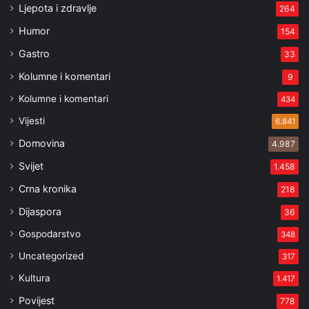
Ljepota i zdravlje
264
Humor
154
Gastro
33
Kolumne i komentari
9
Kolumne i komentari
434
Vijesti
6.841
Domovina
4.987
Svijet
1.458
Crna kronika
218
Dijaspora
36
Gospodarstvo
348
Uncategorized
317
Kultura
1.417
Povijest
778