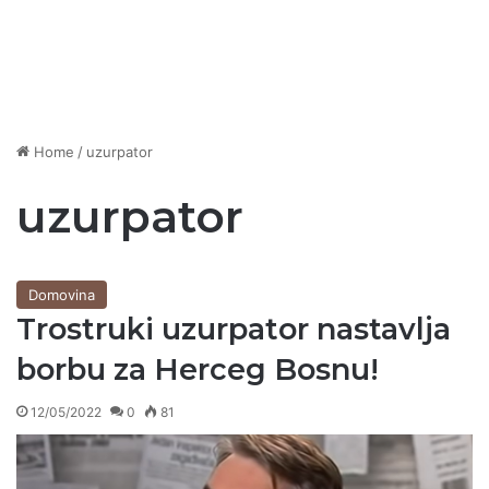
Home
/
uzurpator
uzurpator
Domovina
Trostruki uzurpator nastavlja
borbu za Herceg Bosnu!
12/05/2022
0
81