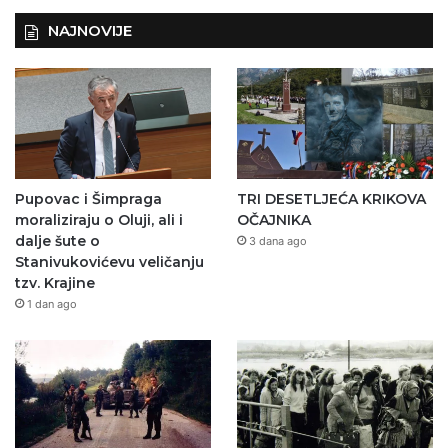
NAJNOVIJE
Pupovac i Šimpraga
TRI DESETLJEĆA KRIKOVA
moraliziraju o Oluji, ali i
OČAJNIKA
dalje šute o
3 dana ago
Stanivukovićevu veličanju
tzv. Krajine
1 dan ago