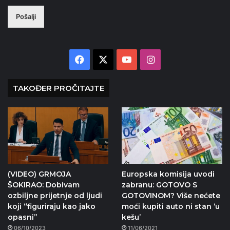
Pošalji
Facebook
X
YouTube
Instagram
TAKOĐER PROČITAJTE
(VIDEO) GRMOJA
Europska komisija uvodi
ŠOKIRAO: Dobivam
zabranu: GOTOVO S
ozbiljne prijetnje od ljudi
GOTOVINOM? Više nećete
koji “figuriraju kao jako
moći kupiti auto ni stan ‘u
opasni”
kešu’
06/10/2023
11/06/2021