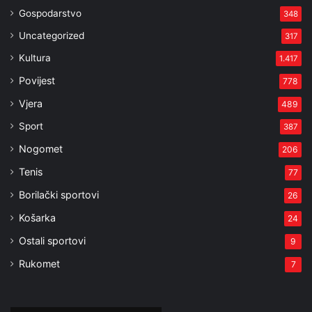
Gospodarstvo
348
Uncategorized
317
Kultura
1.417
Povijest
778
Vjera
489
Sport
387
Nogomet
206
Tenis
77
Borilački sportovi
26
Košarka
24
Ostali sportovi
9
Rukomet
7