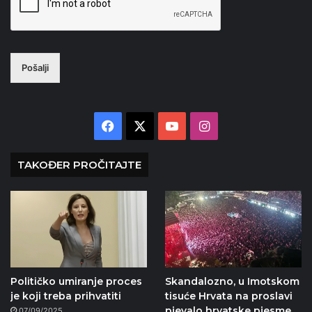
Pošalji
Facebook
X
YouTube
Instagram
TAKOĐER PROČITAJTE
Političko umiranje proces
Skandalozno, u Imotskom
je koji treba prihvatiti
tisuće Hrvata na proslavi
pjevalo hrvatske pjesme
07/09/2025