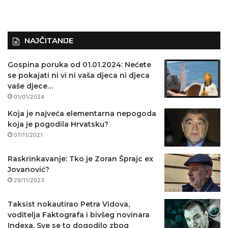
NAJČITANIJE
Gospina poruka od 01.01.2024: Nećete
se pokajati ni vi ni vaša djeca ni djeca
vaše djece…
01/01/2024
Koja je najveća elementarna nepogoda
koja je pogodila Hrvatsku?
07/11/2021
Raskrinkavanje: Tko je Zoran Šprajc ex
Jovanović?
29/11/2023
Taksist nokautirao Petra Vidova,
voditelja Faktografa i bivšeg novinara
Indexa. Sve se to dogodilo zbog