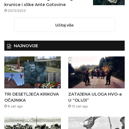
krunice i slike Ante Gotovine
20/12/2023
Učitaj više
NAJNOVIJE
TRI DESETLJEĆA KRIKOVA
ZATAJENA ULOGA HVO-a
OČAJNIKA
U “OLUJI”
8 sati ago
10 sati ago