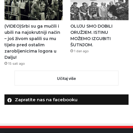
(VIDEO)Srbi su ga mučili i
OLUJU SMO DOBILI
ubili na najokrutniji način
ORUŽJEM. ISTINU
– još živom spalili su mu
MOŽEMO IZGUBITI
tijelo pred ostalim
ŠUTNJOM.
zarobljenicima logora u
1 dan ago
Dalju!
15 sati ago
Učitaj više
Zapratite nas na facebooku