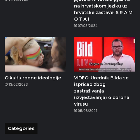
na hrvatskom jeziku uz
hrvatske zastave. S R A M
O T A !
07/08/2024
O kultu rodne ideologije
VIDEO: Urednik Bilda se
ispričao zbog
13/02/2023
zastrašivanja
(izvještavanja) o corona
virusu
05/08/2021
Categories