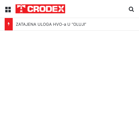
Menu
Tr
ZATAJENA ULOGA HVO-a U “OLUJI”