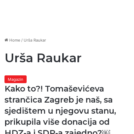
Home
/
Urša Raukar
Urša Raukar
Magazin
Kako to?! Tomaševićeva
strančica Zagreb je naš, sa
sjedištem u njegovu stanu,
prikupila više donacija od
HDZ-a i SDP-a zajedno?￼