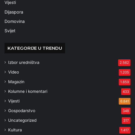
Vijesti
Dijaspora
Domovina
Svijet
KATEGORIJE U TRENDU
Izbor uredništva
2.562
Video
1.205
Magazin
1.859
Kolumne i komentari
433
Vijesti
6.841
Gospodarstvo
348
Uncategorized
317
Kultura
1.417