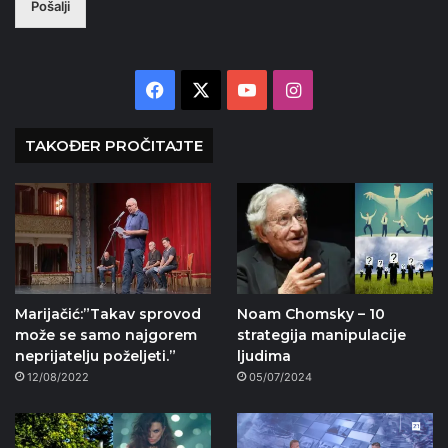
Pošalji
Facebook
X
YouTube
Instagram
TAKOĐER PROČITAJTE
Marijačić:”Takav sprovod
Noam Chomsky – 10
može se samo najgorem
strategija manipulacije
neprijatelju poželjeti.”
ljudima
12/08/2022
05/07/2024