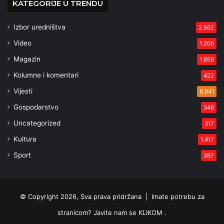
KATEGORIJE U TRENDU
Izbor uredništva
2.562
Video
1.205
Magazin
1.858
Kolumne i komentari
422
Vijesti
6.841
Gospodarstvo
348
Uncategorized
317
Kultura
1.417
Sport
387
© Copyright 2026, Sva prava pridržana |
Imate potrebu za
stranicom? Javite nam se KLIKOM .