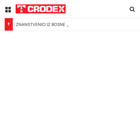
Menu
Tr
ZNANSTVENICI IZ BOSNE OTKRILI NACIZAM U – BOSNI!