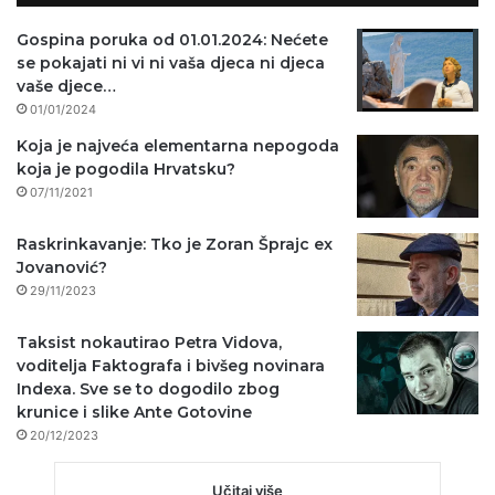
Gospina poruka od 01.01.2024: Nećete
se pokajati ni vi ni vaša djeca ni djeca
vaše djece…
01/01/2024
Koja je najveća elementarna nepogoda
koja je pogodila Hrvatsku?
07/11/2021
Raskrinkavanje: Tko je Zoran Šprajc ex
Jovanović?
29/11/2023
Taksist nokautirao Petra Vidova,
voditelja Faktografa i bivšeg novinara
Indexa. Sve se to dogodilo zbog
krunice i slike Ante Gotovine
20/12/2023
Učitaj više