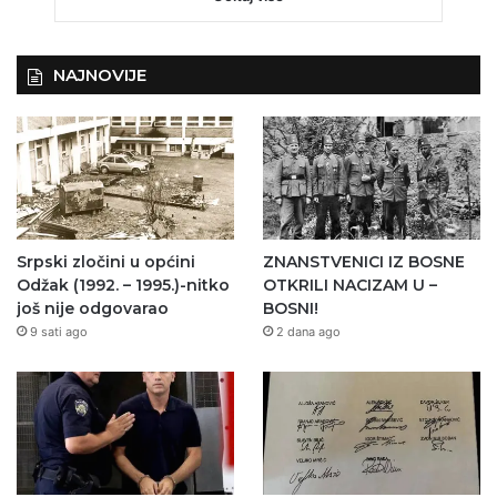
NAJNOVIJE
Srpski zločini u općini
ZNANSTVENICI IZ BOSNE
Odžak (1992. – 1995.)-nitko
OTKRILI NACIZAM U –
još nije odgovarao
BOSNI!
9 sati ago
2 dana ago