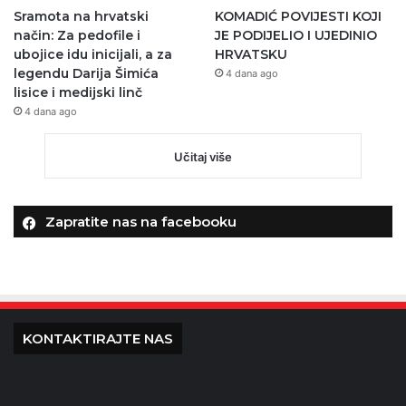
Sramota na hrvatski
KOMADIĆ POVIJESTI KOJI
način: Za pedofile i
JE PODIJELIO I UJEDINIO
ubojice idu inicijali, a za
HRVATSKU
legendu Darija Šimića
4 dana ago
lisice i medijski linč
4 dana ago
Učitaj više
Zapratite nas na facebooku
KONTAKTIRAJTE NAS