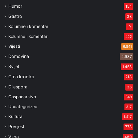
Humor
154
Gastro
33
Kolumne i komentari
9
Kolumne i komentari
422
Vijesti
6.841
Domovina
4.987
Svijet
1.458
Crna kronika
218
Dijaspora
36
Gospodarstvo
348
Uncategorized
317
Kultura
1.417
Povijest
778
Vjera
489