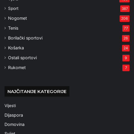
Sport
387
Nogomet
206
Tenis
77
Borilački sportovi
26
Košarka
24
Ostali sportovi
9
Rukomet
7
NAJČITANIJE KATEGORIJE
Vijesti
Dijaspora
Domovina
Svijet