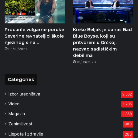
Procurile vulgarne poruke
Krešo Beljak je danas Bad
Severine ravnateljici škole
Blue Boyse, koji su
njezinog sina…
pritvoreni u Grčkoj,
nazvao sadističkim
05/10/2021
debilima
16/08/2023
Categories
Izbor uredništva
2.562
Video
1.205
Magazin
1.858
Zanimljivosti
980
Ljepota i zdravlje
263