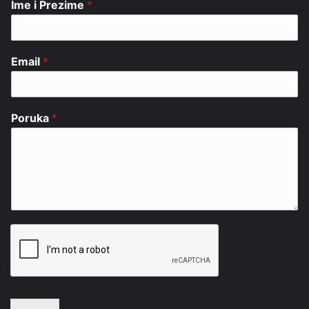
Ime i Prezime
*
Email
*
Poruka
*