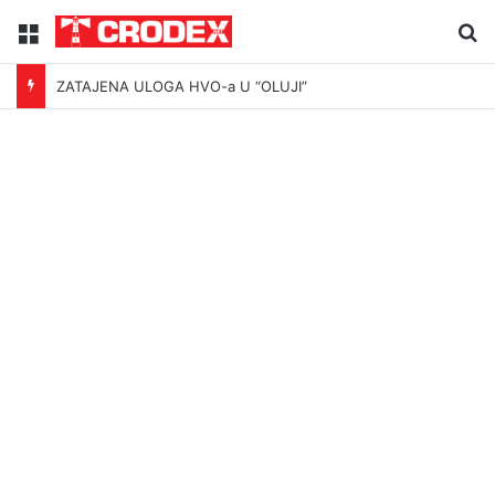
Menu
Tr
ZATAJENA ULOGA HVO-a U “OLUJI”