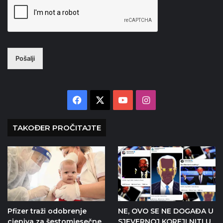
Pošalji
Facebook
X
YouTube
Instagram
TAKOĐER PROČITAJTE
Pfizer traži odobrenje
NE, OVO SE NE DOGAĐA U
cjepiva za šestomjesečne
SJEVERNOJ KOREJI NITI U