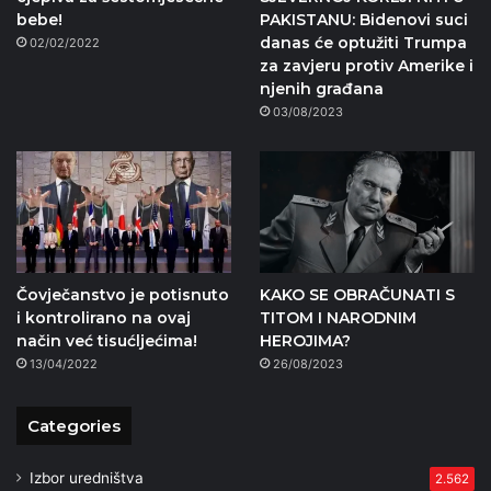
bebe!
PAKISTANU: Bidenovi suci
danas će optužiti Trumpa
02/02/2022
za zavjeru protiv Amerike i
njenih građana
03/08/2023
Čovječanstvo je potisnuto
KAKO SE OBRAČUNATI S
i kontrolirano na ovaj
TITOM I NARODNIM
način već tisućljećima!
HEROJIMA?
13/04/2022
26/08/2023
Categories
Izbor uredništva
2.562