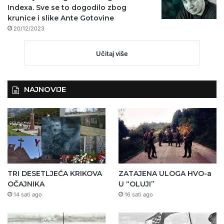
Indexa. Sve se to dogodilo zbog
krunice i slike Ante Gotovine
20/12/2023
Učitaj više
NAJNOVIJE
TRI DESETLJEĆA KRIKOVA
ZATAJENA ULOGA HVO-a
OČAJNIKA
U “OLUJI”
14 sati ago
16 sati ago