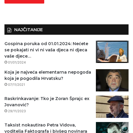
NAJČITANIJE
Gospina poruka od 01.01.2024: Nećete
se pokajati ni vi ni vaša djeca ni djeca
vaše djece…
01/01/2024
Koja je najveća elementarna nepogoda
koja je pogodila Hrvatsku?
07/11/2021
Raskrinkavanje: Tko je Zoran Šprajc ex
Jovanović?
29/11/2023
Taksist nokautirao Petra Vidova,
voditelja Faktografa i bivšeg novinara