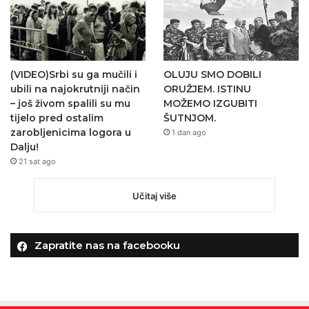
(VIDEO)Srbi su ga mučili i
OLUJU SMO DOBILI
ubili na najokrutniji način
ORUŽJEM. ISTINU
– još živom spalili su mu
MOŽEMO IZGUBITI
tijelo pred ostalim
ŠUTNJOM.
zarobljenicima logora u
1 dan ago
Dalju!
21 sat ago
Učitaj više
Zapratite nas na facebooku