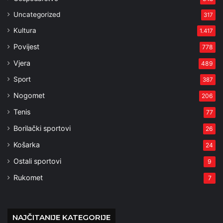
Uncategorized
317
Kultura
1.417
Povijest
778
Vjera
489
Sport
387
Nogomet
206
Tenis
77
Borilački sportovi
26
Košarka
24
Ostali sportovi
9
Rukomet
7
NAJČITANIJE KATEGORIJE