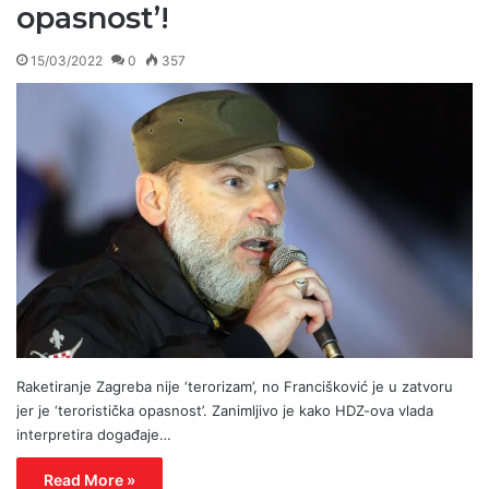
opasnost’!
15/03/2022
0
357
Raketiranje Zagreba nije ‘terorizam’, no Francišković je u zatvoru
jer je ‘teroristička opasnost’. Zanimljivo je kako HDZ-ova vlada
interpretira događaje…
Read More »