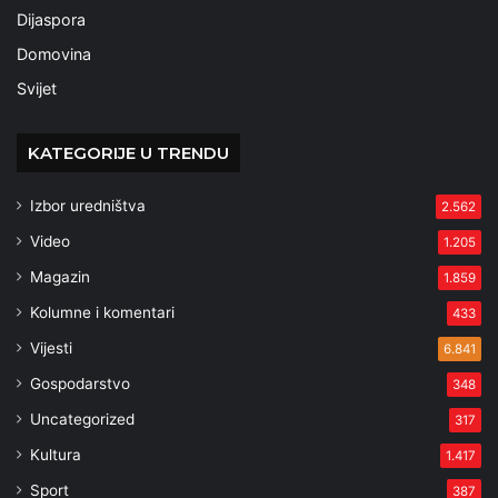
Dijaspora
Domovina
Svijet
KATEGORIJE U TRENDU
Izbor uredništva
2.562
Video
1.205
Magazin
1.859
Kolumne i komentari
433
Vijesti
6.841
Gospodarstvo
348
Uncategorized
317
Kultura
1.417
Sport
387