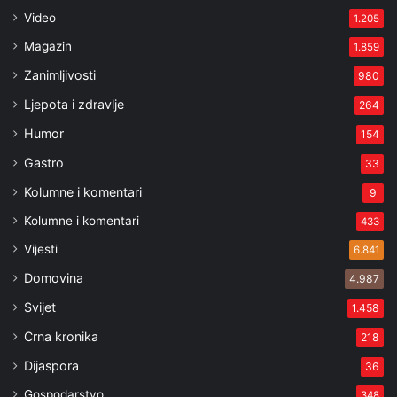
Video
1.205
Magazin
1.859
Zanimljivosti
980
Ljepota i zdravlje
264
Humor
154
Gastro
33
Kolumne i komentari
9
Kolumne i komentari
433
Vijesti
6.841
Domovina
4.987
Svijet
1.458
Crna kronika
218
Dijaspora
36
Gospodarstvo
348