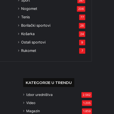
Sport
387
Nogomet
206
Tenis
77
Borilački sportovi
26
Košarka
24
Ostali sportovi
9
Rukomet
7
KATEGORIJE U TRENDU
Izbor uredništva
2.562
Video
1.205
Magazin
1.859