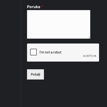
Poruka
*
Pošalji