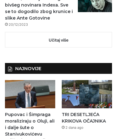
bivšeg novinara Indexa. Sve
se to dogodilo zbog krunice i
slike Ante Gotovine
20/12/2023
Učitaj više
NAJNOVIJE
Pupovac i Šimpraga
TRI DESETLJEĆA
moraliziraju o Oluji, ali
KRIKOVA OČAJNIKA
i dalje šute o
2 dana ago
Stanivukovićevu