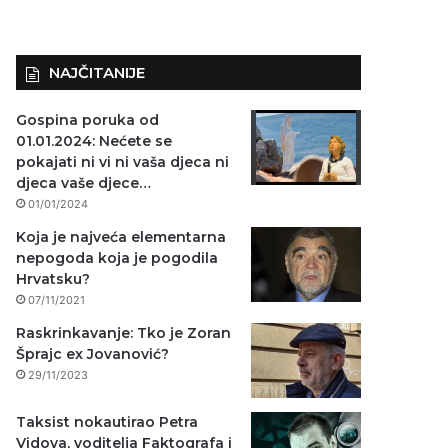
NAJČITANIJE
Gospina poruka od
01.01.2024: Nećete se
pokajati ni vi ni vaša djeca ni
djeca vaše djece…
01/01/2024
Koja je najveća elementarna
nepogoda koja je pogodila
Hrvatsku?
07/11/2021
Raskrinkavanje: Tko je Zoran
Šprajc ex Jovanović?
29/11/2023
Taksist nokautirao Petra
Vidova, voditelja Faktografa i