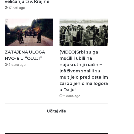
veličanju tzv. Krajine
17 sati ago
ZATAJENA ULOGA
(VIDEO)Srbi su ga
HVO-a U “OLUJI”
mučili i ubili na
najokrutniji način –
2 dana ago
još živom spalili su
mu tijelo pred ostalim
zarobljenicima logora
u Dalju!
2 dana ago
Učitaj više