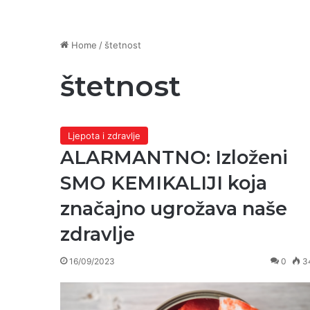
Home
/
štetnost
štetnost
Ljepota i zdravlje
ALARMANTNO: Izloženi
SMO KEMIKALIJI koja
značajno ugrožava naše
zdravlje
16/09/2023
0
3