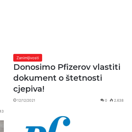
Zanimljivosti
Donosimo Pfizerov vlastiti
dokument o štetnosti
cjepiva!
12/12/2021
0
2.638
43