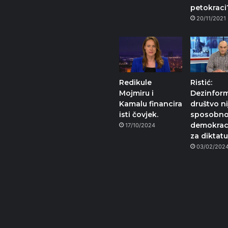
petokraci
20/11/2021
Redikule
Ristić:
Mojmiru i
Dezinfor
Kamalu financira
društvo ni
isti čovjek.
sposobno
demokraci
17/10/2024
za diktat
03/02/202