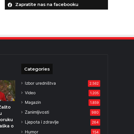
Zapratite nas na facebooku
Categories
Izbor uredništva
2.562
Video
1.205
Magazin
1.859
Zašto
Zanimljivosti
980
u
poruku
Ljepota i zdravlje
264
aška o
Humor
154