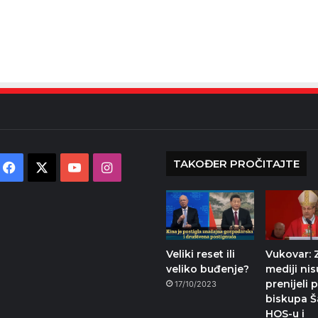
TAKOĐER PROČITAJTE
Facebook
X
YouTube
Instagram
Veliki reset ili
Vukovar: 
veliko buđenje?
mediji nis
prenijeli 
17/10/2023
biskupa Š
HOS-u i