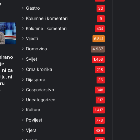
?
Gastro
33
Kolumne i komentari
9
Kolumne i komentari
434
Vijesti
6.841
Domovina
4.987
mirano
Svijet
1.458
je
Crna kronika
218
 ni za
ju, ni
Dijaspora
36
uru
Gospodarstvo
348
4
Uncategorized
317
Kultura
1.417
Povijest
778
Vjera
489