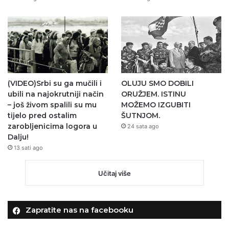
(VIDEO)Srbi su ga mučili i
OLUJU SMO DOBILI
ubili na najokrutniji način
ORUŽJEM. ISTINU
– još živom spalili su mu
MOŽEMO IZGUBITI
tijelo pred ostalim
ŠUTNJOM.
zarobljenicima logora u
24 sata ago
Dalju!
13 sati ago
Učitaj više
Zapratite nas na facebooku