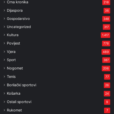
Crna kronika
218
Dijaspora
36
Gospodarstvo
348
Uncategorized
317
Kultura
1.417
Povijest
778
Vjera
489
Sport
387
Nogomet
206
Tenis
77
Borilački sportovi
26
Košarka
24
Ostali sportovi
9
Rukomet
7