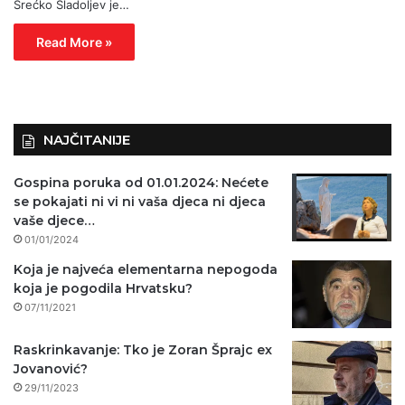
Srećko Sladoljev je…
Read More »
NAJČITANIJE
Gospina poruka od 01.01.2024: Nećete
se pokajati ni vi ni vaša djeca ni djeca
vaše djece…
01/01/2024
Koja je najveća elementarna nepogoda
koja je pogodila Hrvatsku?
07/11/2021
Raskrinkavanje: Tko je Zoran Šprajc ex
Jovanović?
29/11/2023