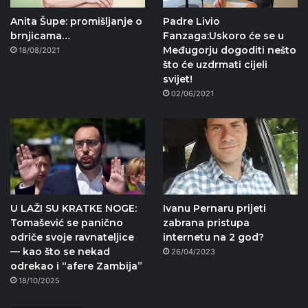
Anita Šupe: promišljanje o
Padre Livio
brnjicama…
Fanzaga:Uskoro će se u
Međugorju dogoditi nešto
18/08/2021
što će uzdrmati cijeli
svijet!
02/06/2021
U LAŽI SU KRATKE NOGE:
Ivanu Pernaru prijeti
Tomašević se panično
zabrana pristupa
odriče svoje ravnateljice
internetu na 2 god?
— kao što se nekad
26/04/2023
odrekao i “afere Zambija”
18/10/2025