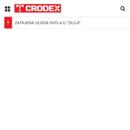
Menu
Tr
ZATAJENA ULOGA HVO-a U “OLUJI”