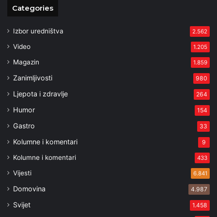
Categories
Izbor uredništva
2.562
Video
1.205
Magazin
1.859
Zanimljivosti
980
Ljepota i zdravlje
264
Humor
154
Gastro
33
Kolumne i komentari
9
Kolumne i komentari
433
Vijesti
6.841
Domovina
4.987
Svijet
1.458