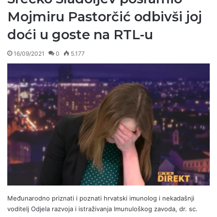
Mojmiru Pastorčić odbivši joj
doći u goste na RTL-u
16/09/2021
0
5.177
Međunarodno priznati i poznati hrvatski imunolog i nekadašnji
voditelj Odjela razvoja i istraživanja Imunuloškog zavoda, dr. sc.