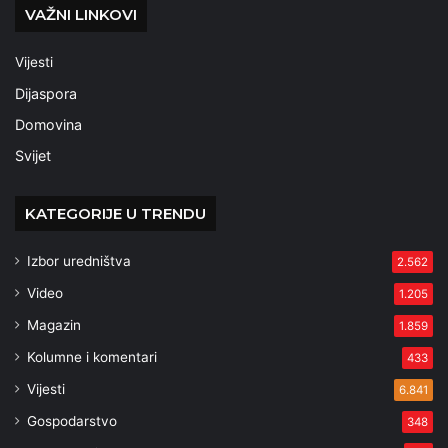
VAŽNI LINKOVI
Vijesti
Dijaspora
Domovina
Svijet
KATEGORIJE U TRENDU
Izbor uredništva
2.562
Video
1.205
Magazin
1.859
Kolumne i komentari
433
Vijesti
6.841
Gospodarstvo
348