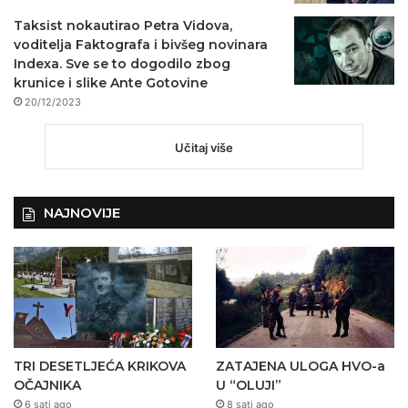
Taksist nokautirao Petra Vidova,
voditelja Faktografa i bivšeg novinara
Indexa. Sve se to dogodilo zbog
krunice i slike Ante Gotovine
20/12/2023
Učitaj više
NAJNOVIJE
TRI DESETLJEĆA KRIKOVA
ZATAJENA ULOGA HVO-a
OČAJNIKA
U “OLUJI”
6 sati ago
8 sati ago