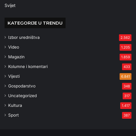
Svijet
KATEGORIJE U TRENDU
Izbor uredništva
2.562
Video
1.205
Magazin
1.859
Kolumne i komentari
433
Vijesti
6.841
Gospodarstvo
348
Uncategorized
317
Kultura
1.417
Sport
387