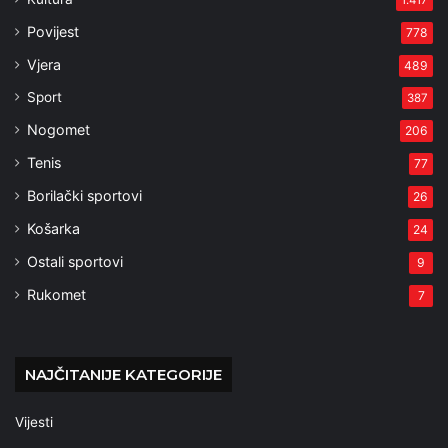
1.417
Povijest
778
Vjera
489
Sport
387
Nogomet
206
Tenis
77
Borilački sportovi
26
Košarka
24
Ostali sportovi
9
Rukomet
7
NAJČITANIJE KATEGORIJE
Vijesti