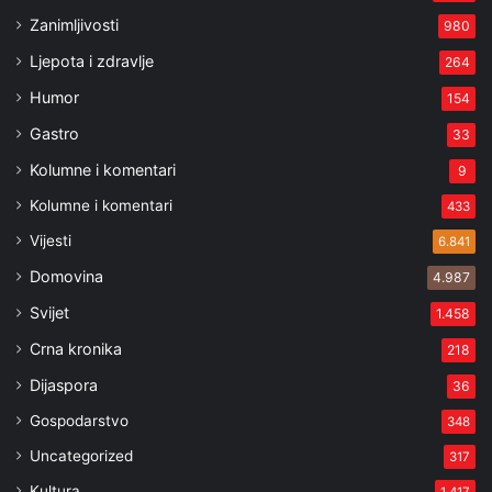
Zanimljivosti
980
Ljepota i zdravlje
264
Humor
154
Gastro
33
Kolumne i komentari
9
Kolumne i komentari
433
Vijesti
6.841
Domovina
4.987
Svijet
1.458
Crna kronika
218
Dijaspora
36
Gospodarstvo
348
Uncategorized
317
Kultura