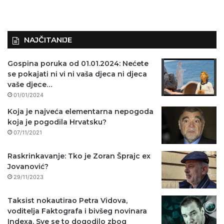
NAJČITANIJE
Gospina poruka od 01.01.2024: Nećete
se pokajati ni vi ni vaša djeca ni djeca
vaše djece…
01/01/2024
Koja je najveća elementarna nepogoda
koja je pogodila Hrvatsku?
07/11/2021
Raskrinkavanje: Tko je Zoran Šprajc ex
Jovanović?
29/11/2023
Taksist nokautirao Petra Vidova,
voditelja Faktografa i bivšeg novinara
Indexa. Sve se to dogodilo zbog