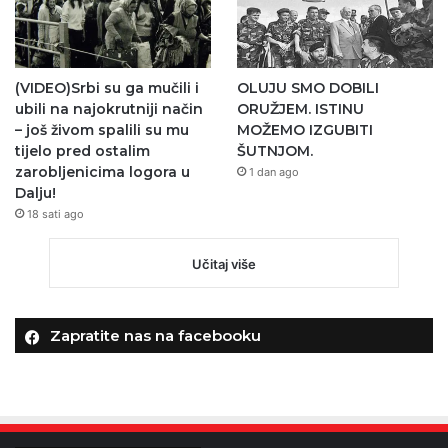
(VIDEO)Srbi su ga mučili i
OLUJU SMO DOBILI
ubili na najokrutniji način
ORUŽJEM. ISTINU
– još živom spalili su mu
MOŽEMO IZGUBITI
tijelo pred ostalim
ŠUTNJOM.
zarobljenicima logora u
1 dan ago
Dalju!
18 sati ago
Učitaj više
Zapratite nas na facebooku