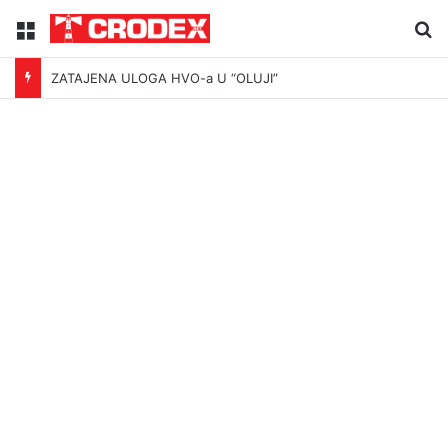
Menu
Tr
ZATAJENA ULOGA HVO-a U “OLUJI”