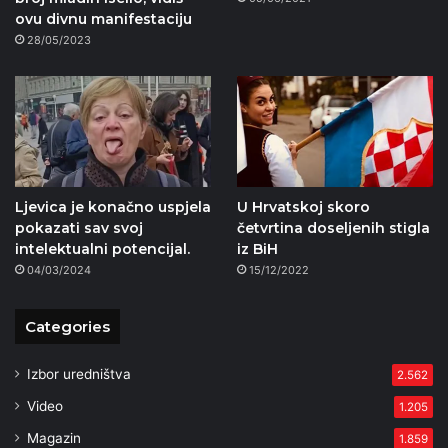
ovu divnu manifestaciju
28/05/2023
Ljevica je konačno uspjela
U Hrvatskoj skoro
pokazati sav svoj
četvrtina doseljenih stigla
intelektualni potencijal.
iz BiH
04/03/2024
15/12/2022
Categories
Izbor uredništva
2.562
Video
1.205
Magazin
1.859