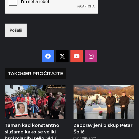
Pošalji
Facebook
X
YouTube
Instagram
TAKOĐER PROČITAJTE
Taman kad konstantno
Zaboravljeni biskup Petar
slušamo kako se veliki
Šolić
broj mladih iselio, vidiš
05/06/2021