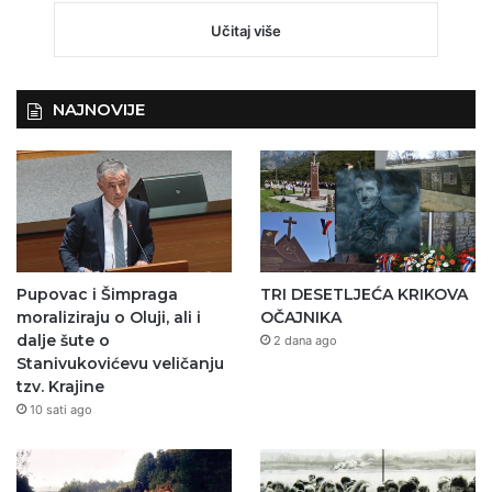
Učitaj više
NAJNOVIJE
Pupovac i Šimpraga
TRI DESETLJEĆA KRIKOVA
moraliziraju o Oluji, ali i
OČAJNIKA
dalje šute o
2 dana ago
Stanivukovićevu veličanju
tzv. Krajine
10 sati ago