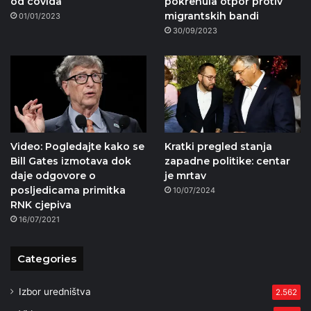
od covida
pokrenula otpor protiv
migrantskih bandi
01/01/2023
30/09/2023
Video: Pogledajte kako se
Kratki pregled stanja
Bill Gates izmotava dok
zapadne politike: centar
daje odgovore o
je mrtav
posljedicama primitka
10/07/2024
RNK cjepiva
16/07/2021
Categories
Izbor uredništva
2.562