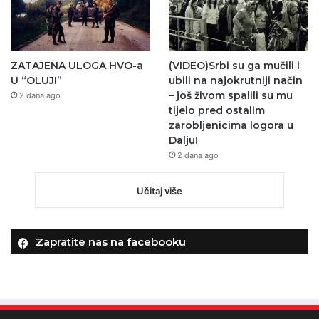
ZATAJENA ULOGA HVO-a
(VIDEO)Srbi su ga mučili i
U “OLUJI”
ubili na najokrutniji način
– još živom spalili su mu
2 dana ago
tijelo pred ostalim
zarobljenicima logora u
Dalju!
2 dana ago
Učitaj više
Zapratite nas na facebooku