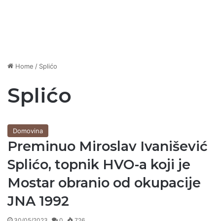
Home
/
Splićo
Splićo
Domovina
Preminuo Miroslav Ivanišević
Splićo, topnik HVO-a koji je
Mostar obranio od okupacije
JNA 1992
30/05/2023
0
726