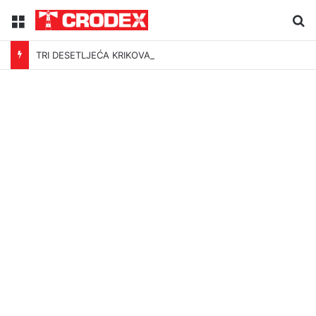
Menu
Tr
TRI DESETLJEĆA KRIKOVA OČAJNIKA