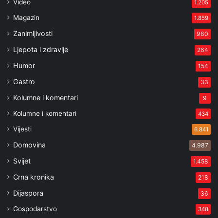
Video
1.205
Magazin
1.859
Zanimljivosti
980
Ljepota i zdravlje
264
Humor
154
Gastro
33
Kolumne i komentari
9
Kolumne i komentari
434
Vijesti
6.841
Domovina
4.987
Svijet
1.458
Crna kronika
218
Dijaspora
36
Gospodarstvo
348