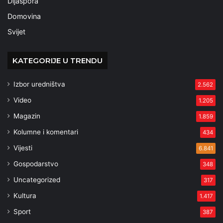
Dijaspora
Domovina
Svijet
KATEGORIJE U TRENDU
Izbor uredništva
2.562
Video
1.205
Magazin
1.859
Kolumne i komentari
434
Vijesti
6.841
Gospodarstvo
348
Uncategorized
317
Kultura
1.417
Sport
387