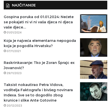
NAJČITANIJE
Gospina poruka od 01.01.2024: Nećete
se pokajati ni vi ni vaša djeca ni djeca
vaše djece…
01/01/2024
Koja je najveća elementarna nepogoda
koja je pogodila Hrvatsku?
07/11/2021
Raskrinkavanje: Tko je Zoran Šprajc ex
Jovanović?
29/11/2023
Taksist nokautirao Petra Vidova,
voditelja Faktografa i bivšeg novinara
Indexa. Sve se to dogodilo zbog
krunice i slike Ante Gotovine
20/12/2023