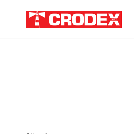
Breaking News
Sramota na hrvatski način: Za pedofile i u