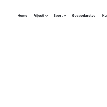
Home
Vijesti
Sport
Gospodarstvo
Ku
bojice idu inicijali, a za legendu Darija Šimića lisice i medijski linč