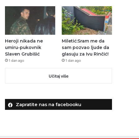
Heroji nikada ne
Miletić:Sram me da
umiru-pukovnik
sam pozvao ljude da
Slaven Grubišić
glasuju za Ivu Rinčić!
1 dan ago
1 dan ago
Učitaj više
Zapratite nas na facebooku