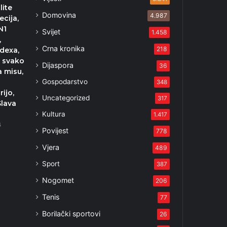
lite
Domovina
4.987
ecija,
N1
Svijet
1.458
,
Crna kronika
218
ndexa,
 svako
Dijaspora
36
a misu,
Gospodarstvo
348
ijo,
Uncategorized
317
Slava
Kultura
1.417
4
Povijest
778
Vjera
489
Sport
387
Nogomet
206
Tenis
77
Borilački sportovi
26