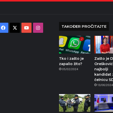
TAKOĐER PROČITAJTE
Facebook
X
YouTube
Instagram
Tko i zašto je
Zašto je D
zapalio žito?
Orešković
najbolji
05/02/2024
kandidat 
čelnicu S
13/06/202