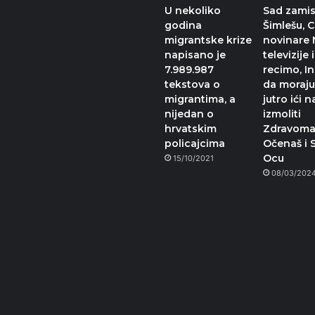
U nekoliko
Sad zamis
godina
Šimlešu, C
migrantske krize
novinare 
napisano je
televizije i
7.989.987
recimo, I
tekstova o
da moraju
migrantima, a
jutro ići n
nijedan o
izmoliti
hrvatskim
Zdravomar
policajcima
Očenaš i 
Ocu
15/10/2021
08/03/202