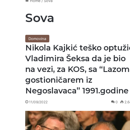
Home
/
Sova
Sova
Domovina
Nikola Kajkić teško optuži
Vladimira Šeksa da je bio
na vezi, za KOS, sa “Lazom
gostioničarem iz
Negoslavaca” 1991.godine
11/09/2022
0
2.6