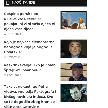
NAJČITANIJE
Gospina poruka od
01.01.2024: Nećete se
pokajati ni vi ni vaša djeca ni
djeca vaše djece…
01/01/2024
Koja je najveća elementarna
nepogoda koja je pogodila
Hrvatsku?
07/11/2021
Raskrinkavanje: Tko je Zoran
Šprajc ex Jovanović?
29/11/2023
Taksist nokautirao Petra
Vidova, voditelja Faktografa i
bivšeg novinara Indexa. Sve
se to dogodilo zbog krunice i
slike Ante Gotovine