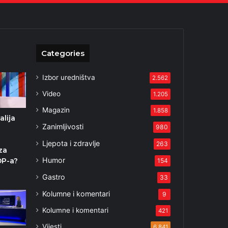
Categories
Izbor uredništva
2.562
Video
1.205
Magazin
1.858
alija
Zanimljivosti
980
Ljepota i zdravlje
263
za
Humor
DP-a?
154
4
Gastro
33
Kolumne i komentari
9
Kolumne i komentari
421
Vijesti
6.841