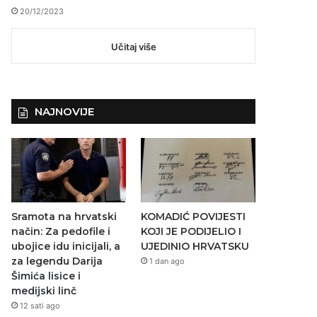
20/12/2023
Učitaj više
NAJNOVIJE
Sramota na hrvatski
KOMADIĆ POVIJESTI
način: Za pedofile i
KOJI JE PODIJELIO I
ubojice idu inicijali, a
UJEDINIO HRVATSKU
za legendu Darija
1 dan ago
Šimića lisice i
medijski linč
12 sati ago