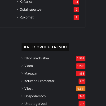
Košarka
24
Ostali sportovi
9
Rukomet
7
KATEGORIJE U TRENDU
Izbor uredništva
2.562
Video
1.205
Magazin
1.858
Kolumne i komentari
421
Vijesti
6.841
Gospodarstvo
348
Uncategorized
317