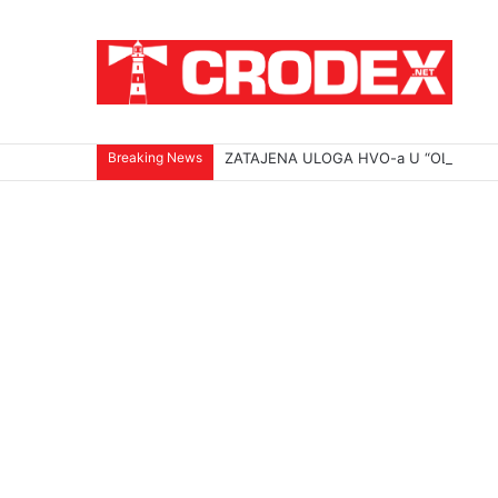
Breaking News
ZATAJENA ULOGA HVO-a U “OLUJI”