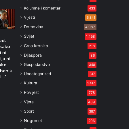
Kolumne i komentari
433
Vijesti
6.841
Domovina
4.987
Svijet
1.458
pet
Crna kronika
218
 kako
i ni
Dijaspora
36
ija ni
Gospodarstvo
 Ako
348
žbenik
Uncategorized
317
ti…’
Kultura
2
1.417
Povijest
778
Vjera
489
Sport
387
Nogomet
206