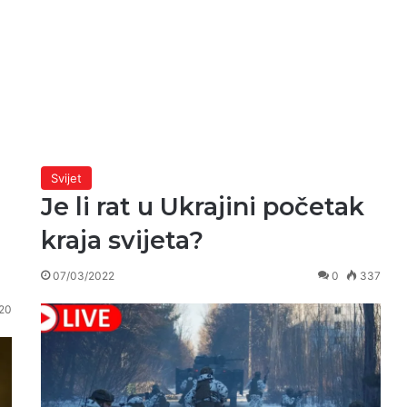
Svijet
Je li rat u Ukrajini početak
kraja svijeta?
07/03/2022
0
337
20