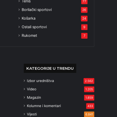
Tenis
77
Borilački sportovi
26
Košarka
24
Ostali sportovi
9
Rukomet
7
KATEGORIJE U TRENDU
Izbor uredništva
2.562
Video
1.205
Magazin
1.859
Kolumne i komentari
433
Vijesti
6.841