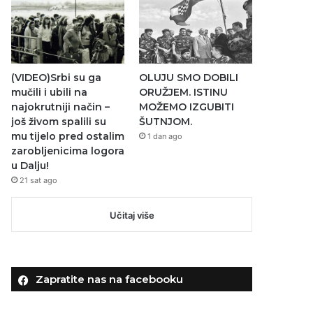
(VIDEO)Srbi su ga
OLUJU SMO DOBILI
mučili i ubili na
ORUŽJEM. ISTINU
najokrutniji način –
MOŽEMO IZGUBITI
još živom spalili su
ŠUTNJOM.
mu tijelo pred ostalim
1 dan ago
zarobljenicima logora
u Dalju!
21 sat ago
Učitaj više
Zapratite nas na facebooku