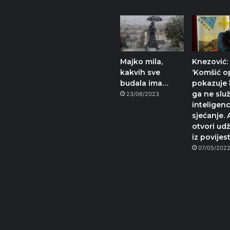
Majko mila,
Knezović:
kakvih sve
‘Komšić o
budala ima…
pokazuje
ga ne služ
23/06/2023
inteligenc
sjećanje.
otvori ud
iz povijes
07/05/202