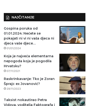
NAJČITANIJE
Gospina poruka od
01.01.2024: Nećete se
pokajati ni vi ni vaša djeca ni
djeca vaše djece…
01/01/2024
Koja je najveća elementarna
nepogoda koja je pogodila
Hrvatsku?
07/11/2021
Raskrinkavanje: Tko je Zoran
Šprajc ex Jovanović?
29/11/2023
Taksist nokautirao Petra
Vidova, voditelja Faktografa i