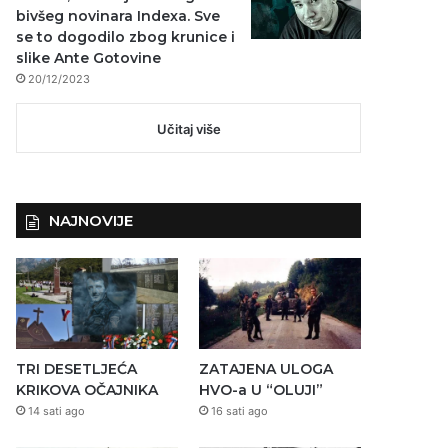
bivšeg novinara Indexa. Sve
se to dogodilo zbog krunice i
slike Ante Gotovine
20/12/2023
Učitaj više
NAJNOVIJE
TRI DESETLJEĆA
ZATAJENA ULOGA
KRIKOVA OČAJNIKA
HVO-a U “OLUJI”
14 sati ago
16 sati ago