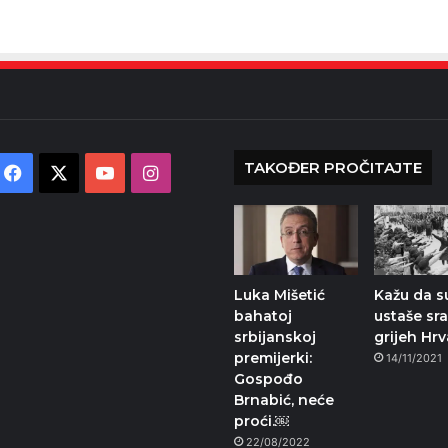
TAKOĐER PROČITAJTE
Facebook
X
YouTube
Instagram
Luka Mišetić
Kažu da s
bahatoj
ustaše sr
srbijanskoj
grijeh Hrv
premijerki:
14/11/2021
Gospođo
Brnabić, neće
proći.￼
22/08/2022