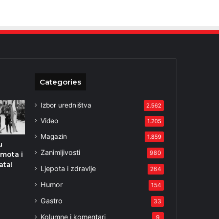
Categories
Izbor uredništva
2.562
Video
1.205
Magazin
1.859
u
Zanimljivosti
980
amota i
ata!
Ljepota i zdravlje
264
Humor
154
Gastro
33
Kolumne i komentari
9