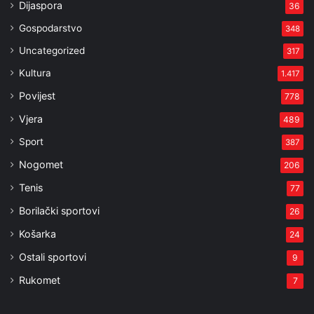
Dijaspora
36
Gospodarstvo
348
Uncategorized
317
Kultura
1.417
Povijest
778
Vjera
489
Sport
387
Nogomet
206
Tenis
77
Borilački sportovi
26
Košarka
24
Ostali sportovi
9
Rukomet
7