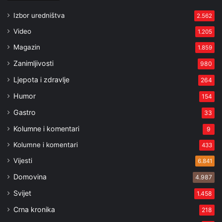
Izbor uredništva
2.562
Video
1.205
Magazin
1.859
Zanimljivosti
980
Ljepota i zdravlje
264
Humor
154
Gastro
33
Kolumne i komentari
9
Kolumne i komentari
433
Vijesti
6.841
Domovina
4.987
Svijet
1.458
Crna kronika
218