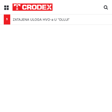
Menu
Tr
ZATAJENA ULOGA HVO-a U “OLUJI”