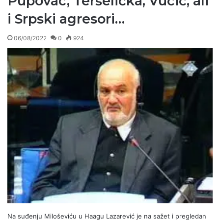
Pupovac, Teršelićka, Vučić, ali
i Srpski agresori…
06/08/2022
0
924
Na suđenju Miloševiću u Haagu Lazarević je na sažet i pregledan