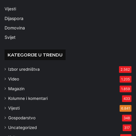
Vijesti
Dijaspora
Domovina
Svijet
KATEGORIJE U TRENDU
Izbor uredništva
2.562
Video
1.205
Magazin
1.859
Kolumne i komentari
433
Vijesti
6.841
Gospodarstvo
348
Uncategorized
317