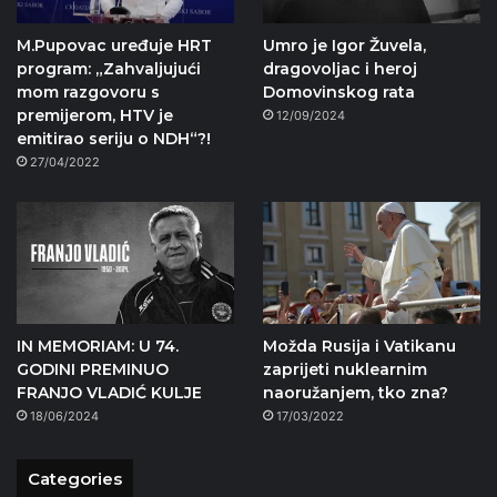
M.Pupovac uređuje HRT
Umro je Igor Žuvela,
program: „Zahvaljujući
dragovoljac i heroj
mom razgovoru s
Domovinskog rata
premijerom, HTV je
12/09/2024
emitirao seriju o NDH“?!
27/04/2022
IN MEMORIAM: U 74.
Možda Rusija i Vatikanu
GODINI PREMINUO
zaprijeti nuklearnim
FRANJO VLADIĆ KULJE
naoružanjem, tko zna?
18/06/2024
17/03/2022
Categories