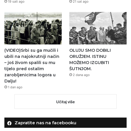
19 sati ago
21 sat ago
(VIDEO)Srbi su ga mučili i
OLUJU SMO DOBILI
ubili na najokrutniji način
ORUŽJEM. ISTINU
– još živom spalili su mu
MOŽEMO IZGUBITI
tijelo pred ostalim
ŠUTNJOM.
zarobljenicima logora u
2 dana ago
Dalju!
1 dan ago
Učitaj više
Zapratite nas na facebooku