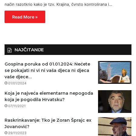
način razotkrio kako je tzv. Krajina, čvrsto kontrolirana i…
Read More »
NAJČITANIJE
Gospina poruka od 01.01.2024: Nećete
se pokajati ni vi ni vaša djeca ni djeca
vaše djece…
01/01/2024
Koja je najveća elementarna nepogoda
koja je pogodila Hrvatsku?
07/11/2021
Raskrinkavanje: Tko je Zoran Šprajc ex
Jovanović?
29/11/2023