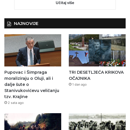
Učitaj više
NAJNOVIJE
Pupovac i Šimpraga
TRI DESETLJEĆA KRIKOVA
moraliziraju o Oluji, ali i
OČAJNIKA
dalje šute o
1 dan ago
Stanivukovićevu veličanju
tzv. Krajine
2 sata ago