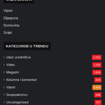
Vijesti
Dijaspora
Domovina
Svijet
KATEGORIJE U TRENDU
Izbor uredništva
2.562
Video
1.205
Magazin
1.859
Kolumne i komentari
434
Vijesti
6.841
Gospodarstvo
348
Uncategorized
317