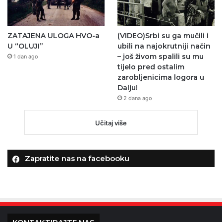
ZATAJENA ULOGA HVO-a
(VIDEO)Srbi su ga mučili i
U “OLUJI”
ubili na najokrutniji način
– još živom spalili su mu
1 dan ago
tijelo pred ostalim
zarobljenicima logora u
Dalju!
2 dana ago
Učitaj više
Zapratite nas na facebooku