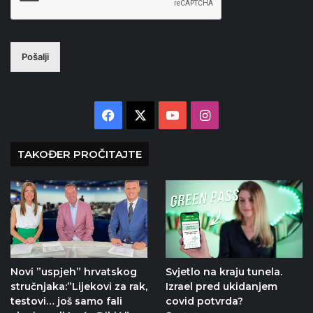
Pošalji
Facebook
X
YouTube
Instagram
TAKOĐER PROČITAJTE
Novi ”uspjeh” hrvatskog
Svjetlo na kraju tunela.
stručnjaka:”Lijekovi za rak,
Izrael pred ukidanjem
testovi… još samo fali
covid potvrda?