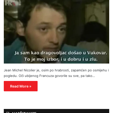
Jean Michel Nicolier je, osim po hrabrosti, zapamćen po osmijehu i
pogledu. Oči ubijenog Francuza govorile su sve, pa tako…
Read More »