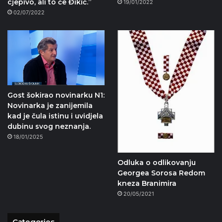
cjepivo, ali to će Đikić.”
19/01/2022
02/07/2022
Gost šokirao novinarku N1:
Novinarka je zanijemila
kad je čula istinu i uvidjela
dubinu svog neznanja.
18/01/2025
Odluka o odlikovanju
Georgea Sorosa Redom
kneza Branimira
20/05/2021
Categories