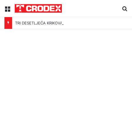
Menu
Tr
TRI DESETLJEĆA KRIKOVA OČAJNIKA