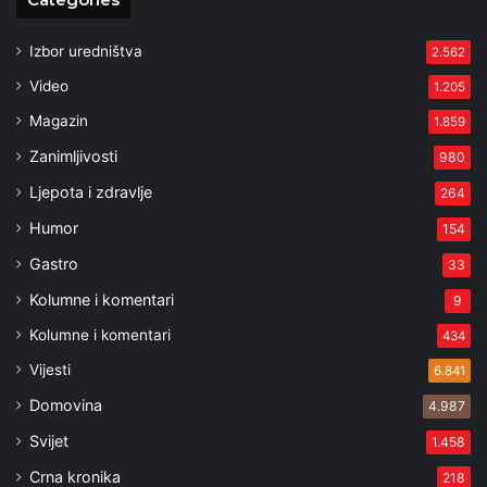
Izbor uredništva
2.562
Video
1.205
Magazin
1.859
Zanimljivosti
980
Ljepota i zdravlje
264
Humor
154
Gastro
33
Kolumne i komentari
9
Kolumne i komentari
434
Vijesti
6.841
Domovina
4.987
Svijet
1.458
Crna kronika
218