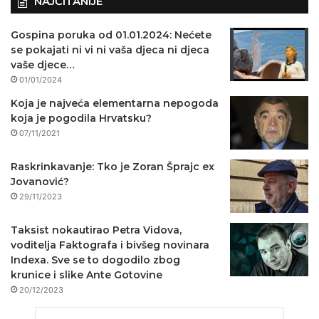
NAJČITANIJE
Gospina poruka od 01.01.2024: Nećete
se pokajati ni vi ni vaša djeca ni djeca
vaše djece…
01/01/2024
Koja je najveća elementarna nepogoda
koja je pogodila Hrvatsku?
07/11/2021
Raskrinkavanje: Tko je Zoran Šprajc ex
Jovanović?
29/11/2023
Taksist nokautirao Petra Vidova,
voditelja Faktografa i bivšeg novinara
Indexa. Sve se to dogodilo zbog
krunice i slike Ante Gotovine
20/12/2023