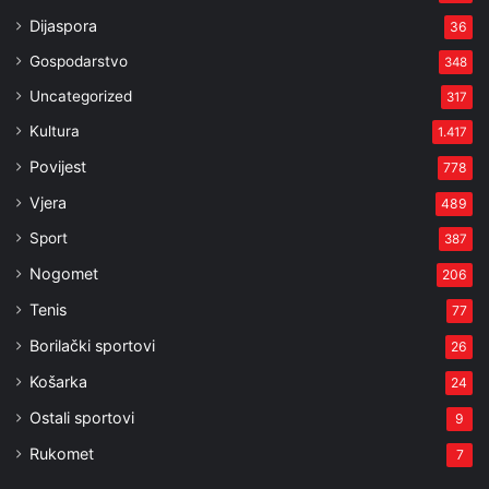
Dijaspora
36
Gospodarstvo
348
Uncategorized
317
Kultura
1.417
Povijest
778
Vjera
489
Sport
387
Nogomet
206
Tenis
77
Borilački sportovi
26
Košarka
24
Ostali sportovi
9
Rukomet
7