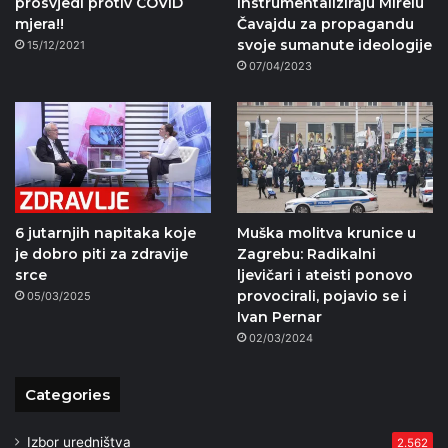
prosvjedi protiv COVID
instrumentaliziraju Mirelu
mjera!!
Čavajdu za propagandu
svoje sumanute ideologije
15/12/2021
07/04/2023
6 jutarnjih napitaka koje
Muška molitva krunice u
je dobro piti za zdravije
Zagrebu: Radikalni
srce
ljevičari i ateisti ponovo
provocirali, pojavio se i
05/03/2025
Ivan Pernar
02/03/2024
Categories
Izbor uredništva
2.562