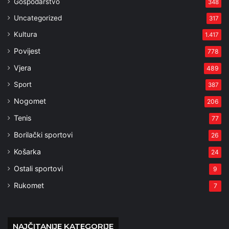
Gospodarstvo
348
Uncategorized
317
Kultura
1.417
Povijest
778
Vjera
489
Sport
387
Nogomet
206
Tenis
77
Borilački sportovi
26
Košarka
24
Ostali sportovi
9
Rukomet
7
NAJČITANIJE KATEGORIJE