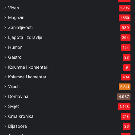
Video
1.205
Magazin
1.859
Zanimljivosti
980
Ljepota i zdravlje
264
Humor
154
Gastro
33
Kolumne i komentari
9
Kolumne i komentari
434
Vijesti
6.841
Domovina
4.987
Svijet
1.458
Crna kronika
218
Dijaspora
36