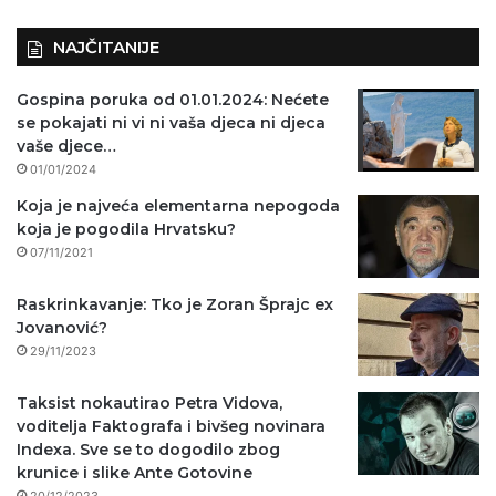
NAJČITANIJE
Gospina poruka od 01.01.2024: Nećete
se pokajati ni vi ni vaša djeca ni djeca
vaše djece…
01/01/2024
Koja je najveća elementarna nepogoda
koja je pogodila Hrvatsku?
07/11/2021
Raskrinkavanje: Tko je Zoran Šprajc ex
Jovanović?
29/11/2023
Taksist nokautirao Petra Vidova,
voditelja Faktografa i bivšeg novinara
Indexa. Sve se to dogodilo zbog
krunice i slike Ante Gotovine