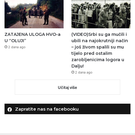
ZATAJENA ULOGA HVO-a
(VIDEO)Srbi su ga mučili i
U “OLUJI”
ubili na najokrutniji način
– još živom spalili su mu
2 dana ago
tijelo pred ostalim
zarobljenicima logora u
Dalju!
2 dana ago
Učitaj više
Zapratite nas na facebooku