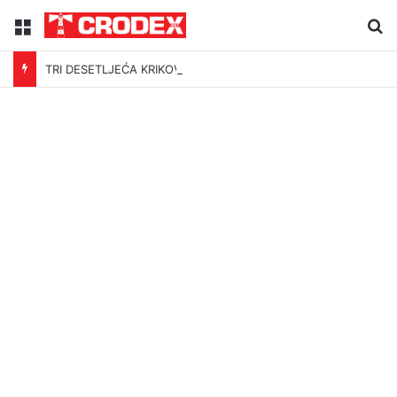
Menu
Tr
TRI DESETLJEĆA KRIKOVA OČAJNIKA