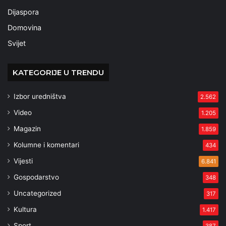
Dijaspora
Domovina
Svijet
KATEGORIJE U TRENDU
Izbor uredništva
2.562
Video
1.205
Magazin
1.859
Kolumne i komentari
434
Vijesti
6.841
Gospodarstvo
348
Uncategorized
317
Kultura
1.417
Sport