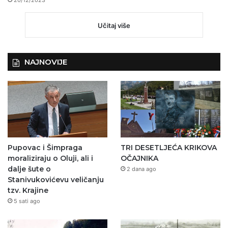
20/12/2023
Učitaj više
NAJNOVIJE
Pupovac i Šimpraga
TRI DESETLJEĆA KRIKOVA
moraliziraju o Oluji, ali i
OČAJNIKA
dalje šute o
2 dana ago
Stanivukovićevu veličanju
tzv. Krajine
5 sati ago