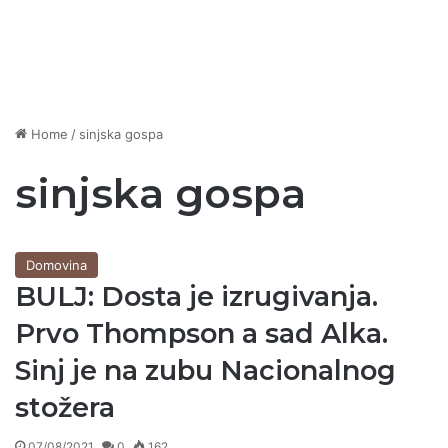
Home
/
sinjska gospa
sinjska gospa
Domovina
BULJ: Dosta je izrugivanja.
Prvo Thompson a sad Alka.
Sinj je na zubu Nacionalnog
stožera
07/08/2021
0
162