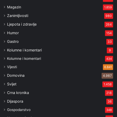
Magazin
1.859
Zanimljivosti
980
Ljepota i zdravlje
264
Humor
154
Gastro
33
Kolumne i komentari
9
Kolumne i komentari
434
Vijesti
6.841
Domovina
4.987
Svijet
1.458
Crna kronika
218
Dijaspora
36
Gospodarstvo
348