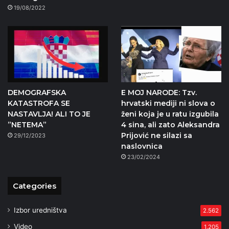
19/08/2022
DEMOGRAFSKA
E MOJ NARODE: Tzv.
KATASTROFA SE
hrvatski mediji ni slova o
NASTAVLJA! ALI TO JE
ženi koja je u ratu izgubila
”NETEMA”
4 sina, ali zato Aleksandra
Prijović ne silazi sa
29/12/2023
naslovnica
23/02/2024
Categories
Izbor uredništva
2.562
Video
1.205