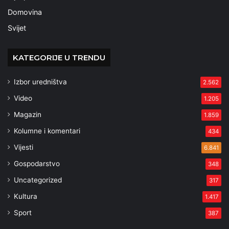
Domovina
Svijet
KATEGORIJE U TRENDU
Izbor uredništva
2.562
Video
1.205
Magazin
1.859
Kolumne i komentari
434
Vijesti
6.841
Gospodarstvo
348
Uncategorized
317
Kultura
1.417
Sport
387