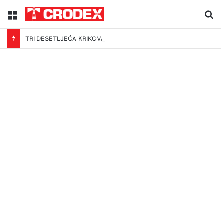
Menu
Tr
TRI DESETLJEĆA KRIKOVA OČAJNIKA