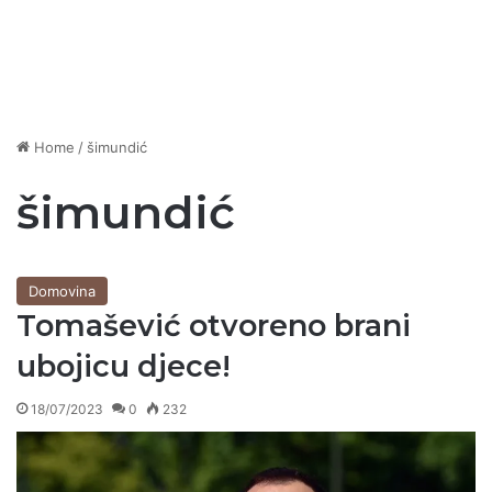
Home
/
šimundić
šimundić
Domovina
Tomašević otvoreno brani
ubojicu djece!
18/07/2023
0
232