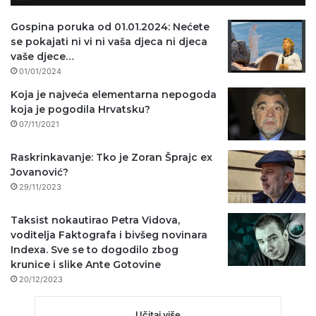
Gospina poruka od 01.01.2024: Nećete
se pokajati ni vi ni vaša djeca ni djeca
vaše djece…
01/01/2024
Koja je najveća elementarna nepogoda
koja je pogodila Hrvatsku?
07/11/2021
Raskrinkavanje: Tko je Zoran Šprajc ex
Jovanović?
29/11/2023
Taksist nokautirao Petra Vidova,
voditelja Faktografa i bivšeg novinara
Indexa. Sve se to dogodilo zbog
krunice i slike Ante Gotovine
20/12/2023
Učitaj više