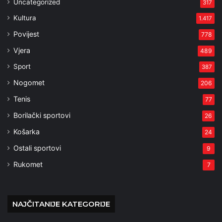
Uncategorized
317
Kultura
1.417
Povijest
778
Vjera
489
Sport
387
Nogomet
206
Tenis
77
Borilački sportovi
26
Košarka
24
Ostali sportovi
9
Rukomet
7
NAJČITANIJE KATEGORIJE