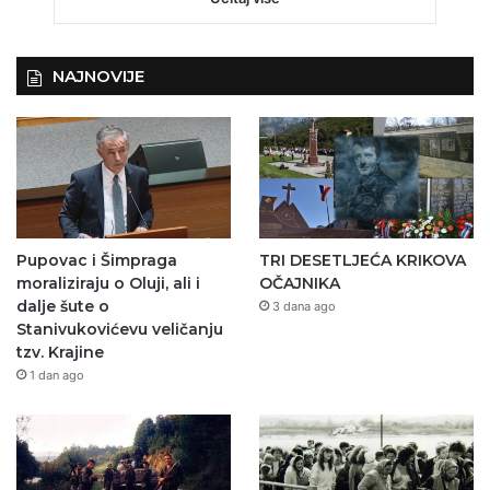
NAJNOVIJE
Pupovac i Šimpraga
TRI DESETLJEĆA KRIKOVA
moraliziraju o Oluji, ali i
OČAJNIKA
dalje šute o
3 dana ago
Stanivukovićevu veličanju
tzv. Krajine
1 dan ago