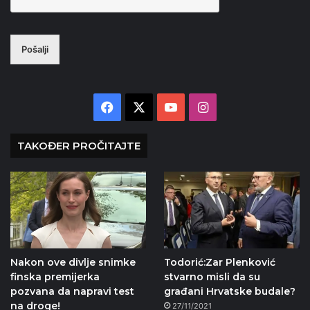
Pošalji
Facebook
X
YouTube
Instagram
TAKOĐER PROČITAJTE
Nakon ove divlje snimke
Todorić:Zar Plenković
finska premijerka
stvarno misli da su
pozvana da napravi test
građani Hrvatske budale?
na droge!
27/11/2021