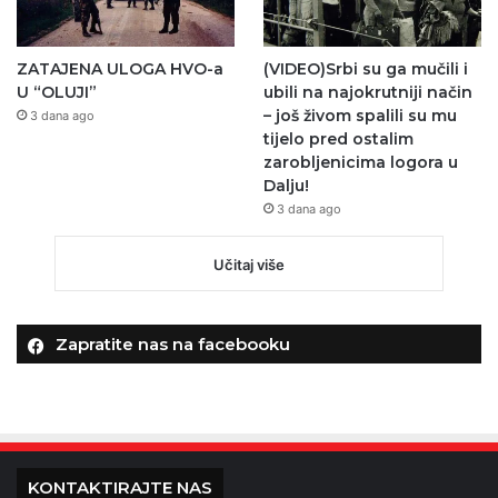
ZATAJENA ULOGA HVO-a
(VIDEO)Srbi su ga mučili i
U “OLUJI”
ubili na najokrutniji način
– još živom spalili su mu
3 dana ago
tijelo pred ostalim
zarobljenicima logora u
Dalju!
3 dana ago
Učitaj više
Zapratite nas na facebooku
KONTAKTIRAJTE NAS