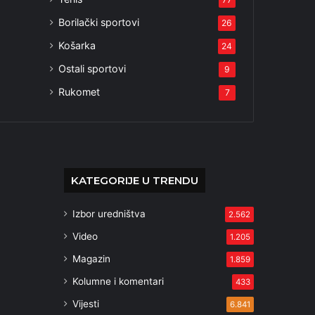
Borilački sportovi
26
Košarka
24
Ostali sportovi
9
Rukomet
7
KATEGORIJE U TRENDU
Izbor uredništva
2.562
Video
1.205
Magazin
1.859
Kolumne i komentari
433
Vijesti
6.841