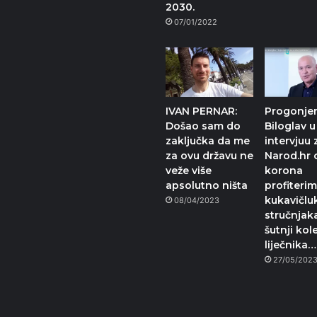
2030.
07/01/2022
IVAN PERNAR:
Progonjen
Došao sam do
Biloglav u
zaključka da me
intervjuu 
za ovu državu ne
Narod.hr 
veže više
korona
apsolutno ništa
profiterim
kukavičlu
08/04/2023
stručnjaka
šutnji kol
liječnika…
27/05/202