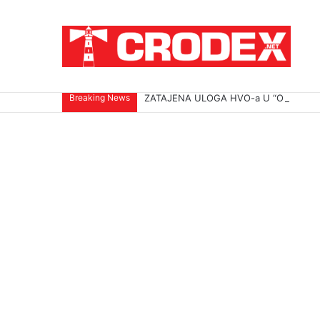
Breaking News
ZATAJENA ULOGA HVO-a U “OLUJI”