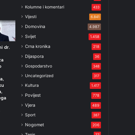
Kolumne i komentari
433
Vijesti
6.841
Domovina
4.987
Svijet
1.458
Crna kronika
218
i dr.
Dijaspora
36
za
Gospodarstvo
o
348
Uncategorized
317
a,
ku
Kultura
1.417
,
Povijest
778
ega
Vjera
489
3
Sport
387
Nogomet
206
Tenis
77