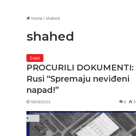
Home
/
shahed
shahed
Svijet
PROCURILI DOKUMENTI:
Rusi “Spremaju neviđeni
napad!”
18/08/2023
0
3