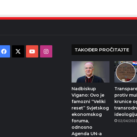
TAKOĐER PROČITAJTE
Facebook
X
YouTube
Instagram
Nadbiskup
Transpar
Vigano: Ovo je
protiv mu
famozni “Veliki
krunice o
reset” Svjetskog
transrod
ekonomskog
ideologij
foruma,
02/04/202
odnosno
Agenda UN-a