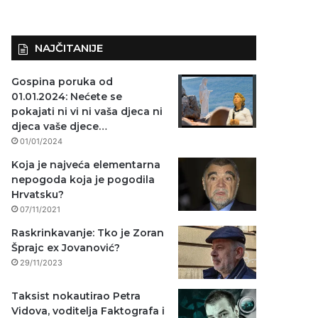
NAJČITANIJE
Gospina poruka od
01.01.2024: Nećete se
pokajati ni vi ni vaša djeca ni
djeca vaše djece…
01/01/2024
Koja je najveća elementarna
nepogoda koja je pogodila
Hrvatsku?
07/11/2021
Raskrinkavanje: Tko je Zoran
Šprajc ex Jovanović?
29/11/2023
Taksist nokautirao Petra
Vidova, voditelja Faktografa i