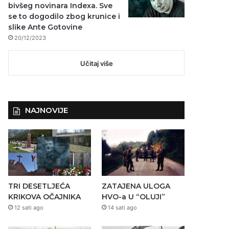
bivšeg novinara Indexa. Sve
se to dogodilo zbog krunice i
slike Ante Gotovine
20/12/2023
Učitaj više
NAJNOVIJE
TRI DESETLJEĆA
ZATAJENA ULOGA
KRIKOVA OČAJNIKA
HVO-a U “OLUJI”
12 sati ago
14 sati ago