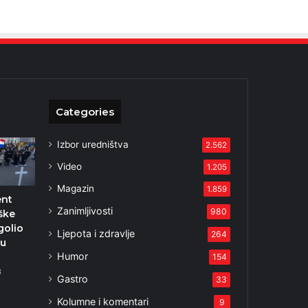
Categories
Izbor uredništva
2.562
Video
1.205
Magazin
1.859
ent
Zanimljivosti
980
ške
golio
Ljepota i zdravlje
264
nu
Humor
u
154
3
Gastro
33
Kolumne i komentari
9