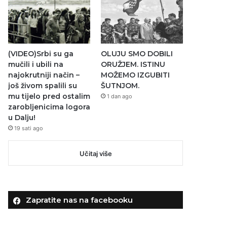
(VIDEO)Srbi su ga
OLUJU SMO DOBILI
mučili i ubili na
ORUŽJEM. ISTINU
najokrutniji način –
MOŽEMO IZGUBITI
još živom spalili su
ŠUTNJOM.
mu tijelo pred ostalim
1 dan ago
zarobljenicima logora
u Dalju!
19 sati ago
Učitaj više
Zapratite nas na facebooku