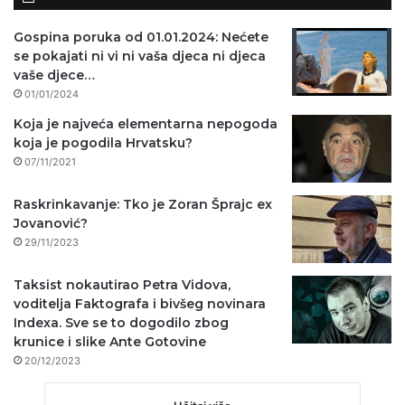
Gospina poruka od 01.01.2024: Nećete
se pokajati ni vi ni vaša djeca ni djeca
vaše djece…
01/01/2024
Koja je najveća elementarna nepogoda
koja je pogodila Hrvatsku?
07/11/2021
Raskrinkavanje: Tko je Zoran Šprajc ex
Jovanović?
29/11/2023
Taksist nokautirao Petra Vidova,
voditelja Faktografa i bivšeg novinara
Indexa. Sve se to dogodilo zbog
krunice i slike Ante Gotovine
20/12/2023