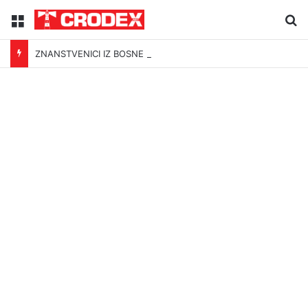
Menu
Tr
ZNANSTVENICI IZ BOSNE OTKRILI NACIZAM U – BOSNI!