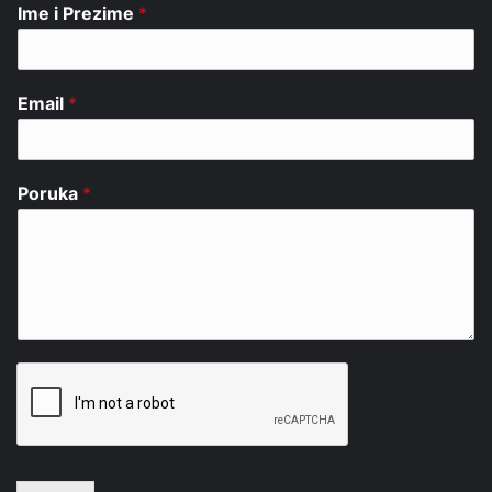
Ime i Prezime
*
Email
*
Poruka
*