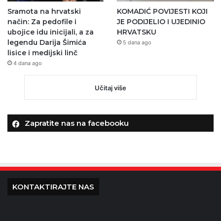
Sramota na hrvatski
KOMADIĆ POVIJESTI KOJI
način: Za pedofile i
JE PODIJELIO I UJEDINIO
ubojice idu inicijali, a za
HRVATSKU
legendu Darija Šimića
5 dana ago
lisice i medijski linč
4 dana ago
Učitaj više
Zapratite nas na facebooku
KONTAKTIRAJTE NAS