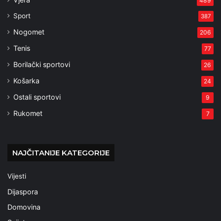
489
Sport
387
Nogomet
206
Tenis
77
Borilački sportovi
26
Košarka
24
Ostali sportovi
9
Rukomet
7
NAJČITANIJE KATEGORIJE
Vijesti
Dijaspora
Domovina