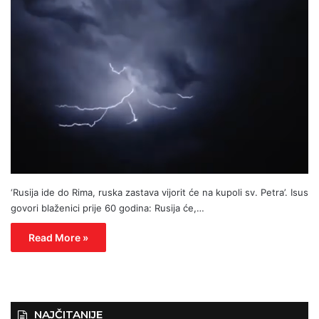
‘Rusija ide do Rima, ruska zastava vijorit će na kupoli sv. Petra’. Isus
govori blaženici prije 60 godina: Rusija će,…
Read More »
NAJČITANIJE