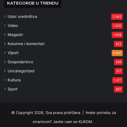
KATEGORIJE U TRENDU
Izbor uredništva
2.562
Video
1.205
Magazin
1.858
Kolumne i komentari
422
Vijesti
6.841
Gospodarstvo
348
Uncategorized
317
Kultura
1.417
Sport
387
© Copyright 2026, Sva prava pridržana |
Imate potrebu za
stranicom? Javite nam se KLIKOM .