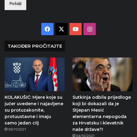
Pošalji
Facebook
X
YouTube
Instagram
TAKOĐER PROČITAJTE
KOLAKUŠIĆ: Mjere koje su
Sutkinja odbila prijedloge
jučer uvedene i najavljene
koji bi dokazali da je
su protuzakonite,
Stjepan Mesić
protuustavne i imaju
elementarna nepogoda
samo jedan cilj
za Hrvatsku i klevetnik
naše države?!
06/11/2021
04/10/2021