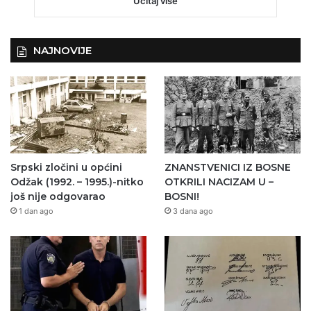
Učitaj više
NAJNOVIJE
Srpski zločini u općini
ZNANSTVENICI IZ BOSNE
Odžak (1992. – 1995.)-nitko
OTKRILI NACIZAM U –
još nije odgovarao
BOSNI!
1 dan ago
3 dana ago