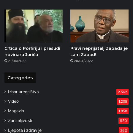
Crtica o Porfiriju i presudi
Pravi neprijatelj Zapada je
novinaru Juriču
sam Zapad!
21/04/2023
28/04/2022
Categories
Izbor uredništva
2.562
Video
1.205
Magazin
1.858
Zanimljivosti
980
Ljepota i zdravlje
263