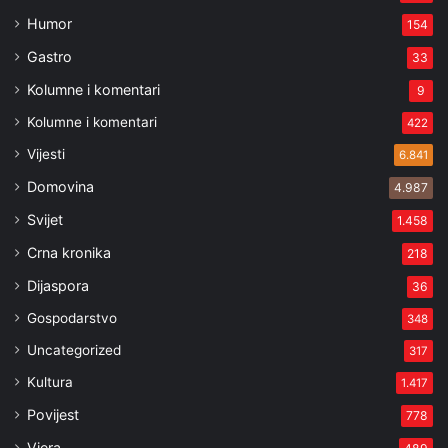
Humor
154
Gastro
33
Kolumne i komentari
9
Kolumne i komentari
422
Vijesti
6.841
Domovina
4.987
Svijet
1.458
Crna kronika
218
Dijaspora
36
Gospodarstvo
348
Uncategorized
317
Kultura
1.417
Povijest
778
Vjera