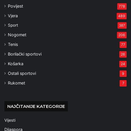
Povijest
778
Vjera
489
Sport
387
Nogomet
206
Tenis
77
Borilački sportovi
26
Košarka
24
Ostali sportovi
9
Rukomet
7
NAJČITANIJE KATEGORIJE
Vijesti
Dijaspora