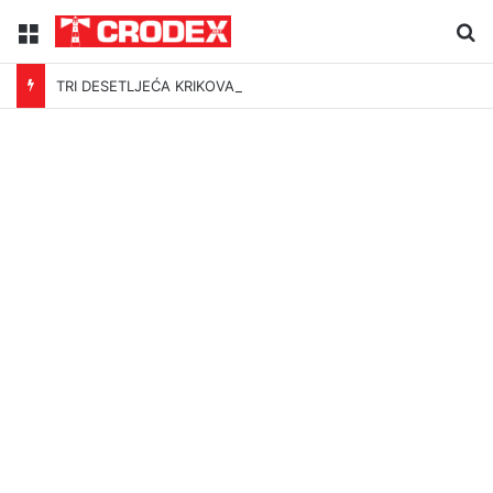
Menu
Tr
TRI DESETLJEĆA KRIKOVA OČAJNIKA