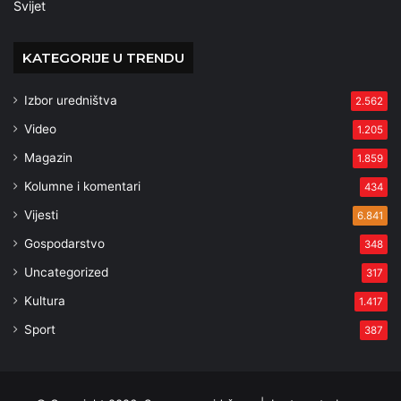
Svijet
KATEGORIJE U TRENDU
Izbor uredništva
2.562
Video
1.205
Magazin
1.859
Kolumne i komentari
434
Vijesti
6.841
Gospodarstvo
348
Uncategorized
317
Kultura
1.417
Sport
387