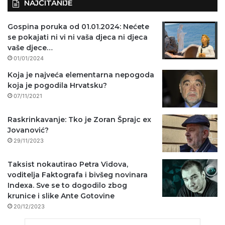
NAJČITANIJE
Gospina poruka od 01.01.2024: Nećete
se pokajati ni vi ni vaša djeca ni djeca
vaše djece…
01/01/2024
Koja je najveća elementarna nepogoda
koja je pogodila Hrvatsku?
07/11/2021
Raskrinkavanje: Tko je Zoran Šprajc ex
Jovanović?
29/11/2023
Taksist nokautirao Petra Vidova,
voditelja Faktografa i bivšeg novinara
Indexa. Sve se to dogodilo zbog
krunice i slike Ante Gotovine
20/12/2023