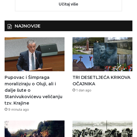
Učitaj više
NAJNOVIJE
Pupovac i Šimpraga
TRI DESETLJEĆA KRIKOVA
moraliziraju o Oluji, ali i
OČAJNIKA
dalje šute o
1 dan ago
Stanivukovićevu veličanju
tzv. Krajine
9 minuta ago