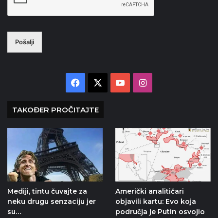
Pošalji
Facebook
X
YouTube
Instagram
TAKOĐER PROČITAJTE
Mediji, tintu čuvajte za
Američki analitičari
neku drugu senzaciju jer
objavili kartu: Evo koja
su…
područja je Putin osvojio