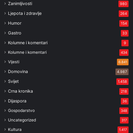
Zanimljivosti
980
Ljepota i zdravlje
264
Humor
154
Gastro
33
Kolumne i komentari
9
Kolumne i komentari
434
Vijesti
6.841
Domovina
4.987
Svijet
1.458
Crna kronika
218
Dijaspora
36
Gospodarstvo
348
Uncategorized
317
Kultura
1.417