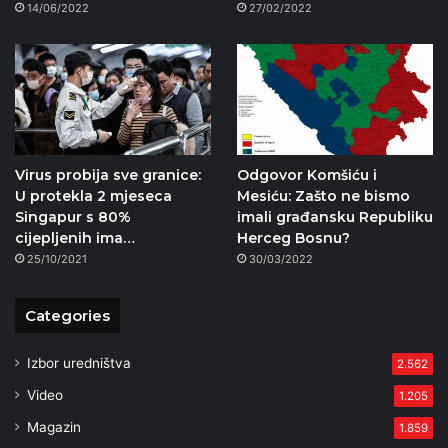
14/06/2022
27/02/2022
Virus probija sve granice:
Odgovor Komšiću i
U protekla 2 mjeseca
Mesiću: Zašto ne bismo
Singapur s 80%
imali građansku Republiku
cijepljenih ima…
Herceg Bosnu?
25/10/2021
30/03/2022
Categories
Izbor uredništva
2.562
Video
1.205
Magazin
1.859