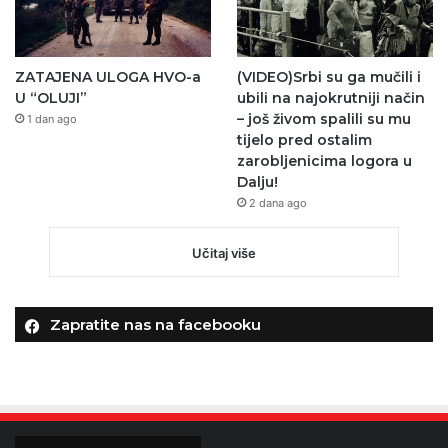
ZATAJENA ULOGA HVO-a
(VIDEO)Srbi su ga mučili i
U “OLUJI”
ubili na najokrutniji način
– još živom spalili su mu
1 dan ago
tijelo pred ostalim
zarobljenicima logora u
Dalju!
2 dana ago
Učitaj više
Zapratite nas na facebooku