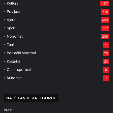
Kultura
1.417
Povijest
778
Vjera
489
Sport
387
Nogomet
206
Tenis
77
Borilački sportovi
26
Košarka
24
Ostali sportovi
9
Rukomet
7
NAJČITANIJE KATEGORIJE
Vijesti