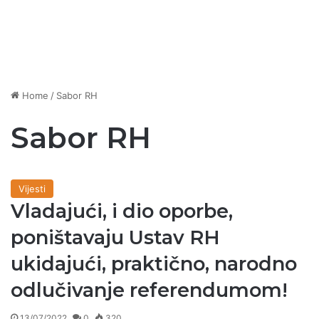
Home
/
Sabor RH
Sabor RH
Vijesti
Vladajući, i dio oporbe,
poništavaju Ustav RH
ukidajući, praktično, narodno
odlučivanje referendumom!
13/07/2022
0
320