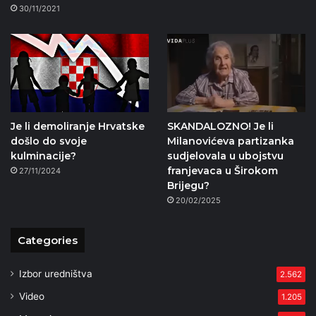
30/11/2021
Je li demoliranje Hrvatske
SKANDALOZNO! Je li
došlo do svoje
Milanovićeva partizanka
kulminacije?
sudjelovala u ubojstvu
franjevaca u Širokom
27/11/2024
Brijegu?
20/02/2025
Categories
Izbor uredništva
2.562
Video
1.205