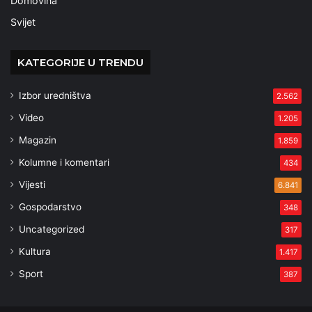
Domovina
Svijet
KATEGORIJE U TRENDU
Izbor uredništva
2.562
Video
1.205
Magazin
1.859
Kolumne i komentari
434
Vijesti
6.841
Gospodarstvo
348
Uncategorized
317
Kultura
1.417
Sport
387