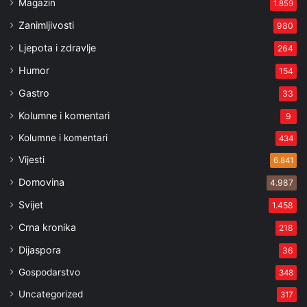
Magazin
1.859
Zanimljivosti
980
Ljepota i zdravlje
264
Humor
154
Gastro
33
Kolumne i komentari
9
Kolumne i komentari
434
Vijesti
6.841
Domovina
4.987
Svijet
1.458
Crna kronika
218
Dijaspora
36
Gospodarstvo
348
Uncategorized
317