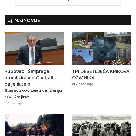
NAJNOVIJE
Pupovac i Šimpraga
TRI DESETLJEĆA KRIKOVA
moraliziraju o Oluji, ali i
OČAJNIKA
dalje šute o
2 dana ago
Stanivukovićevu veličanju
tzv. Krajine
1 dan ago