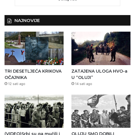
NAJNOVIJE
TRI DESETLJEĆA KRIKOVA
ZATAJENA ULOGA HVO-a
OČAJNIKA
U “OLUJI”
12 sati ago
14 sati ago
(VIDEO)Srbi su ga mučili i
OLUJU SMO DOBILI