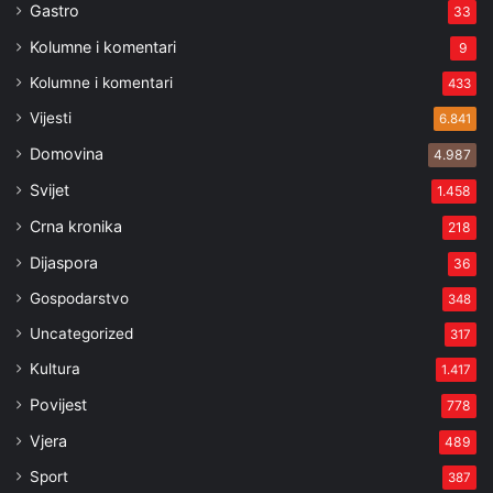
Gastro
33
Kolumne i komentari
9
Kolumne i komentari
433
Vijesti
6.841
Domovina
4.987
Svijet
1.458
Crna kronika
218
Dijaspora
36
Gospodarstvo
348
Uncategorized
317
Kultura
1.417
Povijest
778
Vjera
489
Sport
387