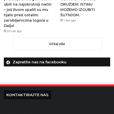
ubili na najokrutniji način
ORUŽJEM. ISTINU
– još živom spalili su mu
MOŽEMO IZGUBITI
tijelo pred ostalim
ŠUTNJOM.
zarobljenicima logora u
1 dan ago
Dalju!
20 sati ago
Učitaj više
Zapratite nas na facebooku
KONTAKTIRAJTE NAS