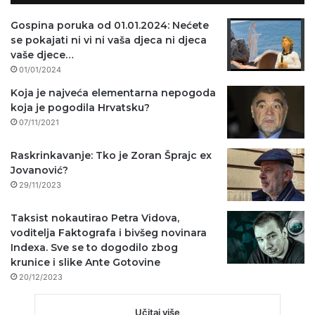
Gospina poruka od 01.01.2024: Nećete
se pokajati ni vi ni vaša djeca ni djeca
vaše djece…
01/01/2024
Koja je najveća elementarna nepogoda
koja je pogodila Hrvatsku?
07/11/2021
Raskrinkavanje: Tko je Zoran Šprajc ex
Jovanović?
29/11/2023
Taksist nokautirao Petra Vidova,
voditelja Faktografa i bivšeg novinara
Indexa. Sve se to dogodilo zbog
krunice i slike Ante Gotovine
20/12/2023
Učitaj više