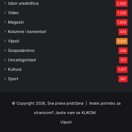
Izbor uredništva
2.562
Video
1.205
Magazin
1.859
Kolumne i komentari
433
Vijesti
6.841
Gospodarstvo
348
Uncategorized
317
Kultura
1.417
Sport
387
© Copyright 2026, Sva prava pridržana |
Imate potrebu za
stranicom? Javite nam se KLIKOM .
Vijesti