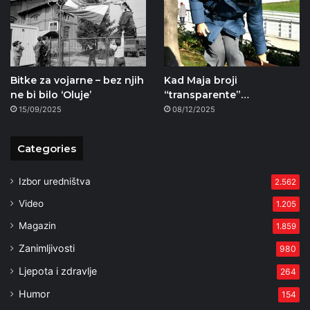
Bitke za vojarne – bez njih
Kad Maja broji
ne bi bilo ‘Oluje’
“transparente”…
15/09/2025
08/12/2025
Categories
Izbor uredništva
2.562
Video
1.205
Magazin
1.859
Zanimljivosti
980
Ljepota i zdravlje
264
Humor
154