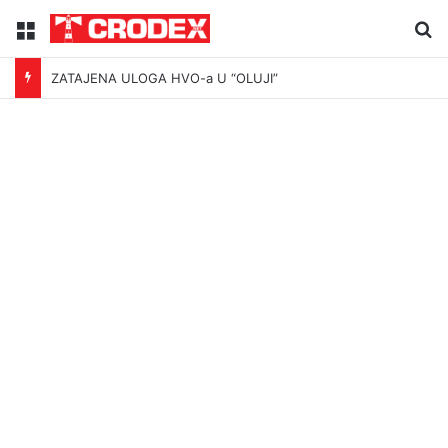
Menu
Tr
ZATAJENA ULOGA HVO-a U “OLUJI”