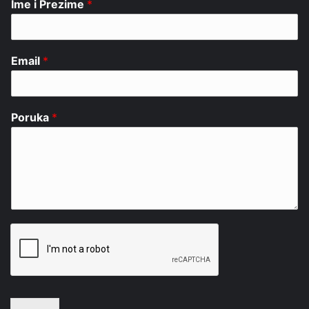
Ime i Prezime
*
Email
*
Poruka
*