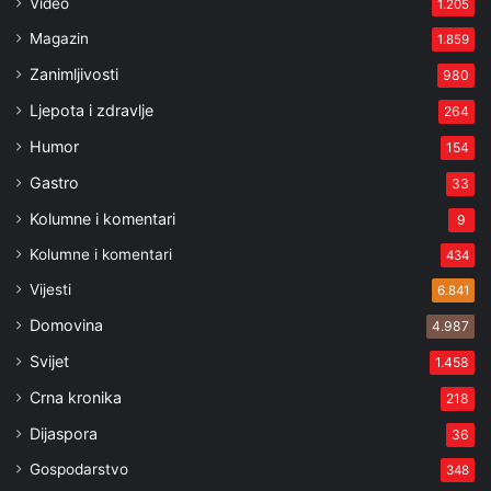
Video
1.205
Magazin
1.859
Zanimljivosti
980
Ljepota i zdravlje
264
Humor
154
Gastro
33
Kolumne i komentari
9
Kolumne i komentari
434
Vijesti
6.841
Domovina
4.987
Svijet
1.458
Crna kronika
218
Dijaspora
36
Gospodarstvo
348