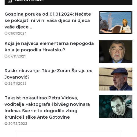
Gospina poruka od 01.01.2024: Nećete
se pokajati ni vi ni vaša djeca ni djeca
vaše djece…
01/01/2024
Koja je najveća elementarna nepogoda
koja je pogodila Hrvatsku?
07/11/2021
Raskrinkavanje: Tko je Zoran Šprajc ex
Jovanović?
29/11/2023
Taksist nokautirao Petra Vidova,
voditelja Faktografa i bivšeg novinara
Indexa. Sve se to dogodilo zbog
krunice i slike Ante Gotovine
20/12/2023