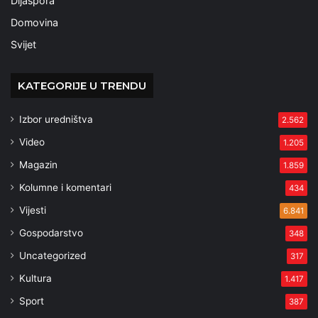
Dijaspora
Domovina
Svijet
KATEGORIJE U TRENDU
Izbor uredništva
2.562
Video
1.205
Magazin
1.859
Kolumne i komentari
434
Vijesti
6.841
Gospodarstvo
348
Uncategorized
317
Kultura
1.417
Sport
387