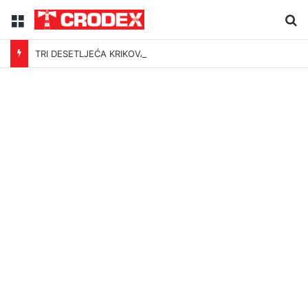
Menu
Tr
TRI DESETLJEĆA KRIKOVA OČAJNIKA