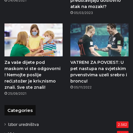
predstavljaju doslovno
24/06/2021
atak na mozak!?
05/03/2023
Za vaše dijete pod
VATRENI ZA POVIJEST: U
maskom vi ste odgovorni
pet nastupa na svjetskim
! Nemojte poslije
prvenstvima uzeli srebro i
reći,stožer je kriv,nismo
broncu!
znali. Sve ste znali!
05/11/2022
25/09/2021
Categories
Izbor uredništva
2.562