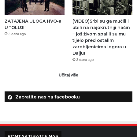
ZATAJENA ULOGA HVO-a
(VIDEO)Srbi su ga mučili i
U “OLUJI”
ubili na najokrutniji način
– još živom spalili su mu
3 dana ago
tijelo pred ostalim
zarobljenicima logora u
Dalju!
3 dana ago
Učitaj više
Zapratite nas na facebooku
KONTAKTIRAJTE NAS