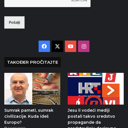
Pošalji
Facebook
X
YouTube
Instagram
TAKOĐER PROČITAJTE
Sumrak pameti, sumrak
Jesu li vodeći mediji
civilizacije. Kuda ideš
postali takvo sredstvo
Europo?
propagande da