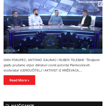
IVAN POKUPEC, ANTONIO GALINAC I RUBEN TELEBAR: “Štrajkom
glađu pružamo otpor diktaturi covid-potvrda Plenkovićevih
stožeraša! VJEROUČITELJ I AKTIVIST IZ KRIŽEVACA,…
Read More »
NAJČITANIJE