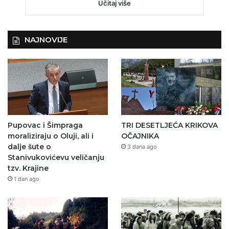
Učitaj više
NAJNOVIJE
Pupovac i Šimpraga
TRI DESETLJEĆA KRIKOVA
moraliziraju o Oluji, ali i
OČAJNIKA
dalje šute o
3 dana ago
Stanivukovićevu veličanju
tzv. Krajine
1 dan ago