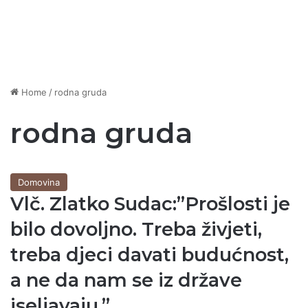
Home
/
rodna gruda
rodna gruda
Domovina
Vlč. Zlatko Sudac:”Prošlosti je
bilo dovoljno. Treba živjeti,
treba djeci davati budućnost,
a ne da nam se iz države
iseljavaju.”