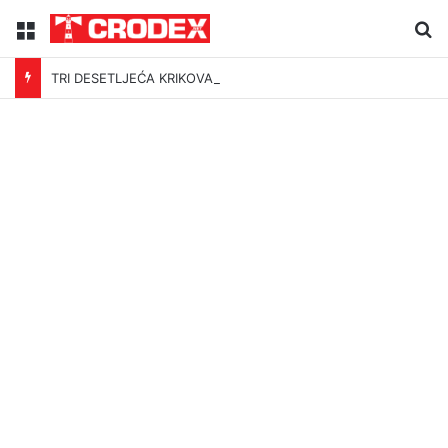
Menu
Tr
TRI DESETLJEĆA KRIKOVA OČAJNIKA