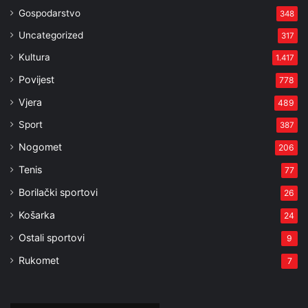
Gospodarstvo
348
Uncategorized
317
Kultura
1.417
Povijest
778
Vjera
489
Sport
387
Nogomet
206
Tenis
77
Borilački sportovi
26
Košarka
24
Ostali sportovi
9
Rukomet
7