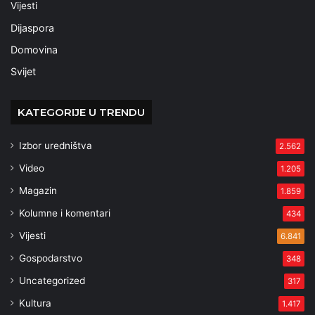
Vijesti
Dijaspora
Domovina
Svijet
KATEGORIJE U TRENDU
Izbor uredništva
2.562
Video
1.205
Magazin
1.859
Kolumne i komentari
434
Vijesti
6.841
Gospodarstvo
348
Uncategorized
317
Kultura
1.417