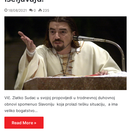
18/08/2021
0
235
Vlč. Zlatko Sudac u svojoj propovijedi u trodnevnoj duhovnoj
obnovi spomenuo Slavoniju koja prolazi tešku situaciju, a ima
veliko bogatstvo…
Read More »