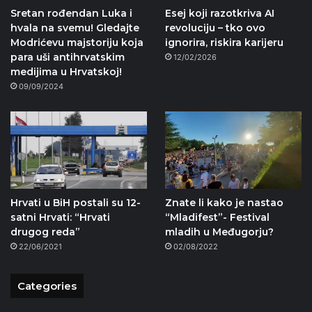
Sretan rođendan Luka i
Esej koji razotkriva AI
hvala na svemu! Gledajte
revoluciju – tko ovo
Modrićevu majstoriju koja
ignorira, riskira karijeru
para uši antihrvatskim
12/02/2026
medijima u Hrvatskoj!
09/09/2024
Hrvati u BiH postali su 12-
Znate li kako je nastao
satni Hrvati: “Hrvati
“Mladifest”- Festival
drugog reda”
mladih u Međugorju?
22/06/2021
02/08/2022
Categories