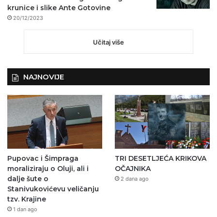
krunice i slike Ante Gotovine
20/12/2023
Učitaj više
NAJNOVIJE
Pupovac i Šimpraga
TRI DESETLJEĆA KRIKOVA
moraliziraju o Oluji, ali i
OČAJNIKA
dalje šute o
2 dana ago
Stanivukovićevu veličanju
tzv. Krajine
1 dan ago