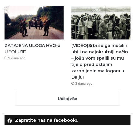
ZATAJENA ULOGA HVO-a
(VIDEO)Srbi su ga mučili i
U “OLUJI”
ubili na najokrutniji način
– još živom spalili su mu
3 dana ago
tijelo pred ostalim
zarobljenicima logora u
Dalju!
3 dana ago
Učitaj više
Zapratite nas na facebooku