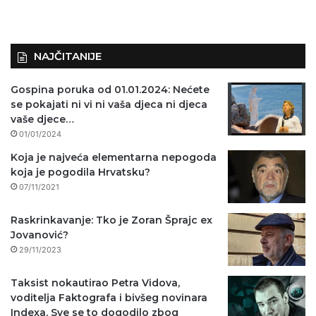
NAJČITANIJE
Gospina poruka od 01.01.2024: Nećete
se pokajati ni vi ni vaša djeca ni djeca
vaše djece…
01/01/2024
Koja je najveća elementarna nepogoda
koja je pogodila Hrvatsku?
07/11/2021
Raskrinkavanje: Tko je Zoran Šprajc ex
Jovanović?
29/11/2023
Taksist nokautirao Petra Vidova,
voditelja Faktografa i bivšeg novinara
Indexa. Sve se to dogodilo zbog