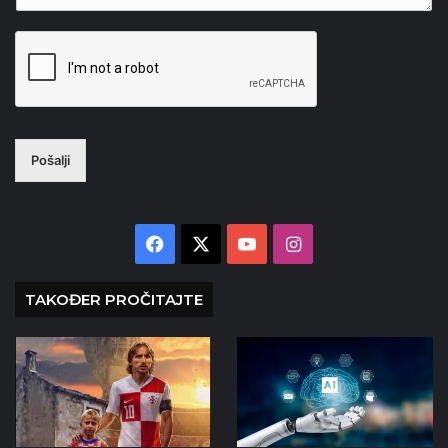
Pošalji
Facebook
X
YouTube
Instagram
TAKOĐER PROČITAJTE