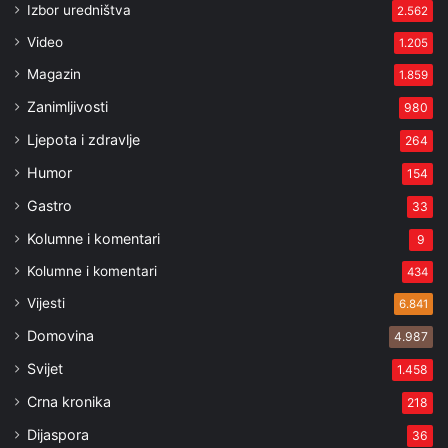
Izbor uredništva
2.562
Video
1.205
Magazin
1.859
Zanimljivosti
980
Ljepota i zdravlje
264
Humor
154
Gastro
33
Kolumne i komentari
9
Kolumne i komentari
434
Vijesti
6.841
Domovina
4.987
Svijet
1.458
Crna kronika
218
Dijaspora
36