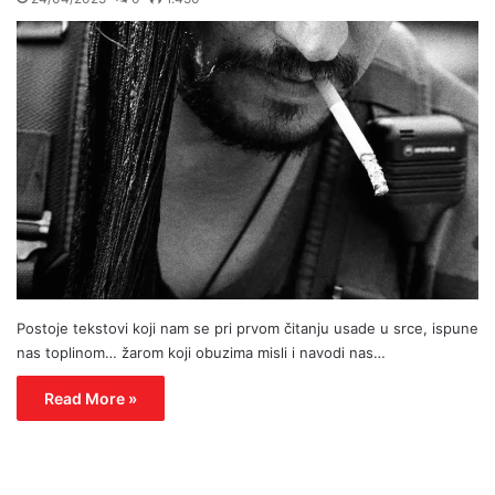
Postoje tekstovi koji nam se pri prvom čitanju usade u srce, ispune
nas toplinom… žarom koji obuzima misli i navodi nas…
Read More »