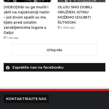
(VIDEO)Srbi su ga mučili i
OLUJU SMO DOBILI
ubili na najokrutniji način
ORUŽJEM. ISTINU
– još živom spalili su mu
MOŽEMO IZGUBITI
tijelo pred ostalim
ŠUTNJOM.
zarobljenicima logora u
2 dana ago
Dalju!
1 dan ago
Učitaj više
Zapratite nas na facebooku
KONTAKTIRAJTE NAS