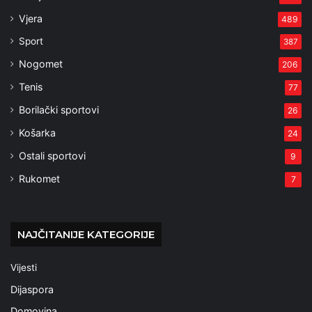
Vjera
489
Sport
387
Nogomet
206
Tenis
77
Borilački sportovi
26
Košarka
24
Ostali sportovi
9
Rukomet
7
NAJČITANIJE KATEGORIJE
Vijesti
Dijaspora
Domovina