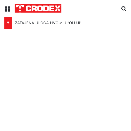
Menu
Tr
ZATAJENA ULOGA HVO-a U “OLUJI”