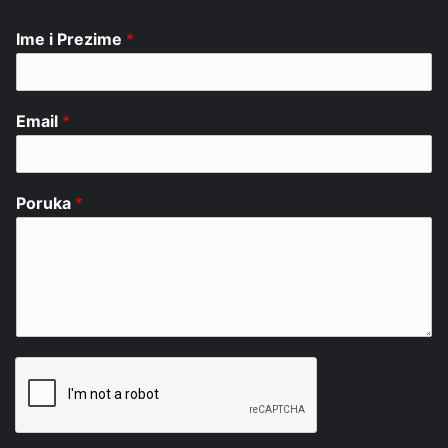
Ime i Prezime
*
Email
*
Poruka
*