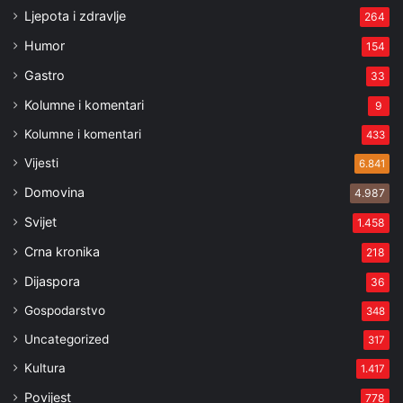
Ljepota i zdravlje
264
Humor
154
Gastro
33
Kolumne i komentari
9
Kolumne i komentari
433
Vijesti
6.841
Domovina
4.987
Svijet
1.458
Crna kronika
218
Dijaspora
36
Gospodarstvo
348
Uncategorized
317
Kultura
1.417
Povijest
778