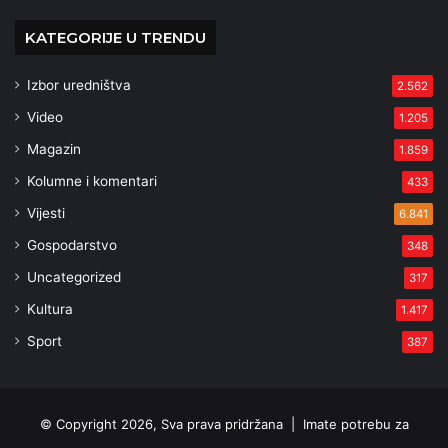
KATEGORIJE U TRENDU
Izbor uredništva
2.562
Video
1.205
Magazin
1.859
Kolumne i komentari
433
Vijesti
6.841
Gospodarstvo
348
Uncategorized
317
Kultura
1.417
Sport
387
© Copyright 2026, Sva prava pridržana |
Imate potrebu za