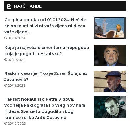
NAJČITANIJE
Gospina poruka od 01.01.2024: Nećete
se pokajati ni vi ni vaša djeca ni djeca
vaše djece…
01/01/2024
Koja je najveća elementarna nepogoda
koja je pogodila Hrvatsku?
07/11/2021
Raskrinkavanje: Tko je Zoran Šprajc ex
Jovanović?
29/11/2023
Taksist nokautirao Petra Vidova,
voditelja Faktografa i bivšeg novinara
Indexa. Sve se to dogodilo zbog
krunice i slike Ante Gotovine
20/12/2023