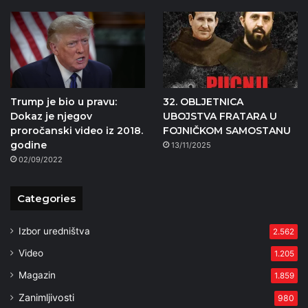
Trump je bio u pravu:
32. OBLJETNICA
Dokaz je njegov
UBOJSTVA FRATARA U
proročanski video iz 2018.
FOJNIČKOM SAMOSTANU
godine
13/11/2025
02/09/2022
Categories
Izbor uredništva
2.562
Video
1.205
Magazin
1.859
Zanimljivosti
980