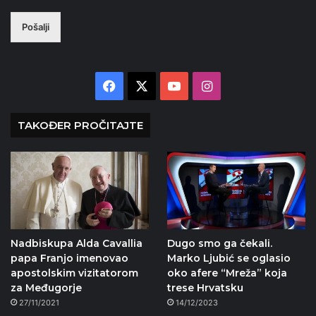
Pošalji
Facebook
X
YouTube
Instagram
TAKOĐER PROČITAJTE
Nadbiskupa Alda Cavallia
Dugo smo ga čekali.
papa Franjo imenovao
Marko Ljubić se oglasio
apostolskim vizitatorom
oko afere “Mreža” koja
za Međugorje
trese Hrvatsku
27/11/2021
14/12/2023