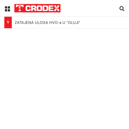
Menu
Tr
ZATAJENA ULOGA HVO-a U “OLUJI”