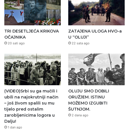
TRI DESETLJEĆA KRIKOVA
ZATAJENA ULOGA HVO-a
OČAJNIKA
U “OLUJI”
20 sati ago
22 sata ago
(VIDEO)Srbi su ga mučili i
OLUJU SMO DOBILI
ubili na najokrutniji način
ORUŽJEM. ISTINU
– još živom spalili su mu
MOŽEMO IZGUBITI
tijelo pred ostalim
ŠUTNJOM.
zarobljenicima logora u
2 dana ago
Dalju!
1 dan ago