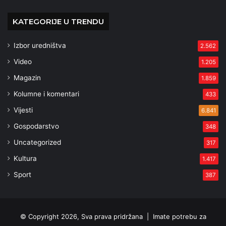
KATEGORIJE U TRENDU
Izbor uredništva
2.562
Video
1.205
Magazin
1.859
Kolumne i komentari
433
Vijesti
6.841
Gospodarstvo
348
Uncategorized
317
Kultura
1.417
Sport
387
© Copyright 2026, Sva prava pridržana |
Imate potrebu za