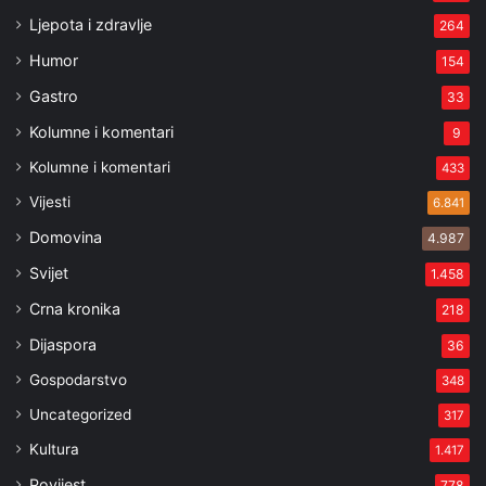
Ljepota i zdravlje
264
Humor
154
Gastro
33
Kolumne i komentari
9
Kolumne i komentari
433
Vijesti
6.841
Domovina
4.987
Svijet
1.458
Crna kronika
218
Dijaspora
36
Gospodarstvo
348
Uncategorized
317
Kultura
1.417
Povijest
778