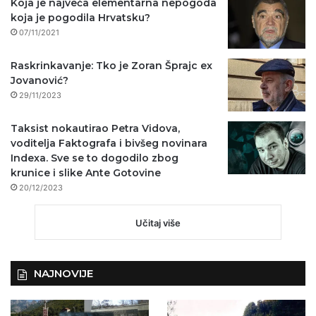
Koja je najveća elementarna nepogoda
koja je pogodila Hrvatsku?
07/11/2021
Raskrinkavanje: Tko je Zoran Šprajc ex
Jovanović?
29/11/2023
Taksist nokautirao Petra Vidova,
voditelja Faktografa i bivšeg novinara
Indexa. Sve se to dogodilo zbog
krunice i slike Ante Gotovine
20/12/2023
Učitaj više
NAJNOVIJE