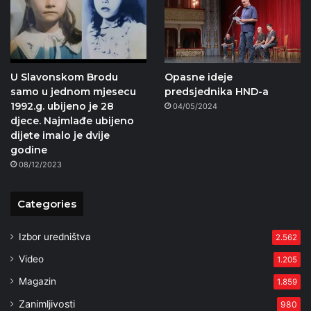
U Slavonskom Brodu
Opasne ideje
samo u jednom mjesecu
predsjednika HND-a
1992.g. ubijeno je 28
04/05/2024
djece. Najmlađe ubijeno
dijete imalo je dvije
godine
08/12/2023
Categories
Izbor uredništva
2.562
Video
1.205
Magazin
1.859
Zanimljivosti
980