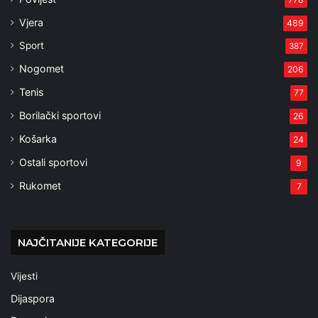
Vjera
489
Sport
387
Nogomet
206
Tenis
77
Borilački sportovi
26
Košarka
24
Ostali sportovi
9
Rukomet
7
NAJČITANIJE KATEGORIJE
Vijesti
Dijaspora