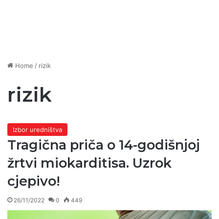
Home
/
rizik
rizik
Izbor uredništva
Tragična priča o 14-godišnjoj
žrtvi miokarditisa. Uzrok
cjepivo!
26/11/2022
0
449