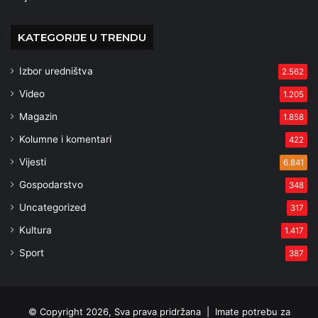
KATEGORIJE U TRENDU
Izbor uredništva
2.562
Video
1.205
Magazin
1.858
Kolumne i komentari
422
Vijesti
6.841
Gospodarstvo
348
Uncategorized
317
Kultura
1.417
Sport
387
© Copyright 2026, Sva prava pridržana |
Imate potrebu za