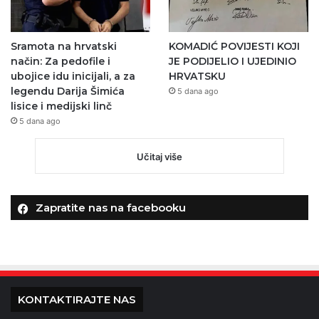
Sramota na hrvatski
KOMADIĆ POVIJESTI KOJI
način: Za pedofile i
JE PODIJELIO I UJEDINIO
ubojice idu inicijali, a za
HRVATSKU
legendu Darija Šimića
5 dana ago
lisice i medijski linč
5 dana ago
Učitaj više
Zapratite nas na facebooku
KONTAKTIRAJTE NAS