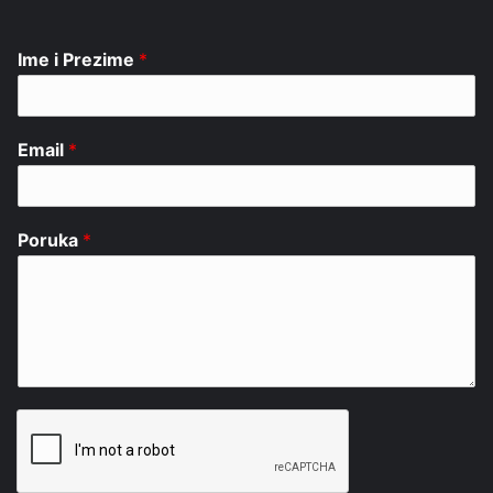
Ime i Prezime
*
Email
*
Poruka
*