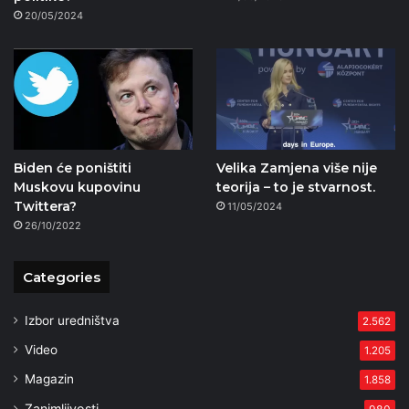
20/05/2024
Biden će poništiti
Velika Zamjena više nije
Muskovu kupovinu
teorija – to je stvarnost.
Twittera?
11/05/2024
26/10/2022
Categories
Izbor uredništva
2.562
Video
1.205
Magazin
1.858
Zanimljivosti