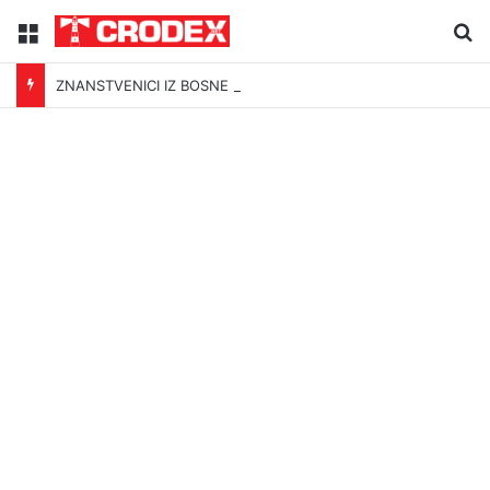
Menu
Tr
ZNANSTVENICI IZ BOSNE OTKRILI NACIZAM U – BOSNI!