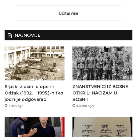
Učitaj više
NAJNOVIJE
Srpski zločini u općini
ZNANSTVENICI IZ BOSNE
Odžak (1992. – 1995.)-nitko
OTKRILI NACIZAM U –
još nije odgovarao
BOSNI!
1 dan ago
4 dana ago