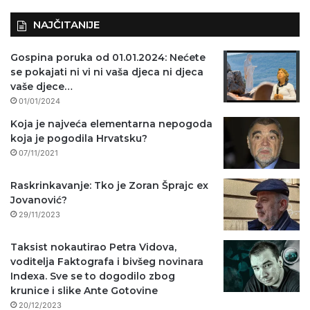
NAJČITANIJE
Gospina poruka od 01.01.2024: Nećete
se pokajati ni vi ni vaša djeca ni djeca
vaše djece…
01/01/2024
Koja je najveća elementarna nepogoda
koja je pogodila Hrvatsku?
07/11/2021
Raskrinkavanje: Tko je Zoran Šprajc ex
Jovanović?
29/11/2023
Taksist nokautirao Petra Vidova,
voditelja Faktografa i bivšeg novinara
Indexa. Sve se to dogodilo zbog
krunice i slike Ante Gotovine
20/12/2023