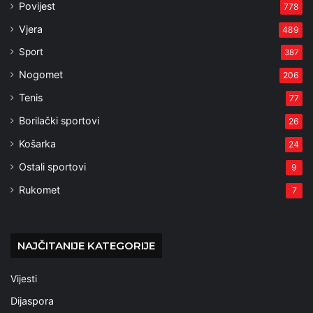
Povijest
778
Vjera
489
Sport
387
Nogomet
206
Tenis
77
Borilački sportovi
26
Košarka
24
Ostali sportovi
9
Rukomet
7
NAJČITANIJE KATEGORIJE
Vijesti
Dijaspora