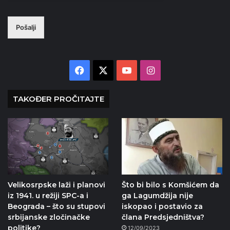
Pošalji
Facebook
X
YouTube
Instagram
TAKOĐER PROČITAJTE
Velikosrpske laži i planovi
Što bi bilo s Komšićem da
iz 1941. u režiji SPC-a i
ga Lagumdžija nije
Beograda – što su stupovi
iskopao i postavio za
srbijanske zločinačke
člana Predsjedništva?
politike?
12/09/2023