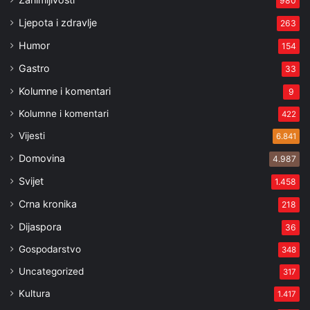
980
Ljepota i zdravlje
263
Humor
154
Gastro
33
Kolumne i komentari
9
Kolumne i komentari
422
Vijesti
6.841
Domovina
4.987
Svijet
1.458
Crna kronika
218
Dijaspora
36
Gospodarstvo
348
Uncategorized
317
Kultura
1.417