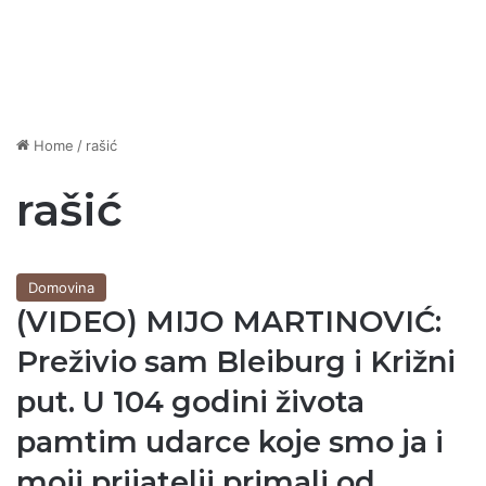
Home
/
rašić
rašić
Domovina
(VIDEO) MIJO MARTINOVIĆ:
Preživio sam Bleiburg i Križni
put. U 104 godini života
pamtim udarce koje smo ja i
moji prijatelji primali od