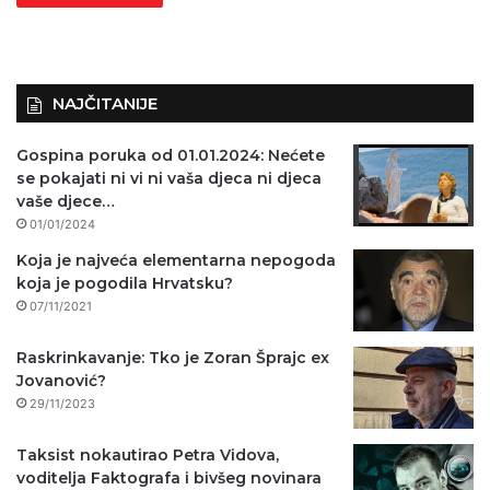
NAJČITANIJE
Gospina poruka od 01.01.2024: Nećete
se pokajati ni vi ni vaša djeca ni djeca
vaše djece…
01/01/2024
Koja je najveća elementarna nepogoda
koja je pogodila Hrvatsku?
07/11/2021
Raskrinkavanje: Tko je Zoran Šprajc ex
Jovanović?
29/11/2023
Taksist nokautirao Petra Vidova,
voditelja Faktografa i bivšeg novinara