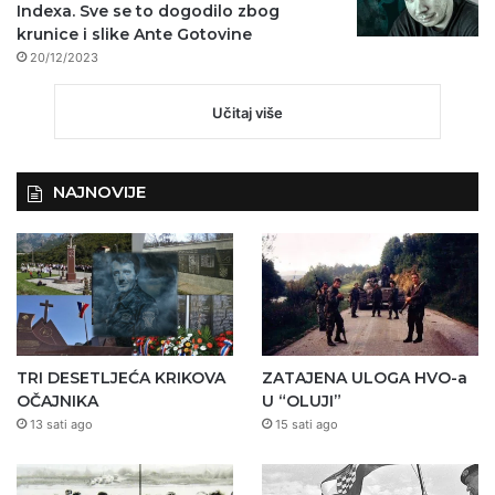
Indexa. Sve se to dogodilo zbog
krunice i slike Ante Gotovine
20/12/2023
Učitaj više
NAJNOVIJE
TRI DESETLJEĆA KRIKOVA
ZATAJENA ULOGA HVO-a
OČAJNIKA
U “OLUJI”
13 sati ago
15 sati ago