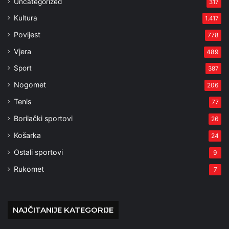
Uncategorized
317
Kultura
1.417
Povijest
778
Vjera
489
Sport
387
Nogomet
206
Tenis
77
Borilački sportovi
26
Košarka
24
Ostali sportovi
9
Rukomet
7
NAJČITANIJE KATEGORIJE