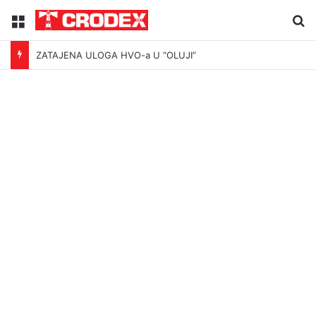
Menu
Tr
ZATAJENA ULOGA HVO-a U “OLUJI”