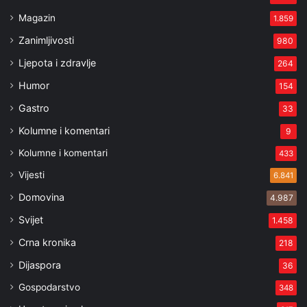
Magazin
1.859
Zanimljivosti
980
Ljepota i zdravlje
264
Humor
154
Gastro
33
Kolumne i komentari
9
Kolumne i komentari
433
Vijesti
6.841
Domovina
4.987
Svijet
1.458
Crna kronika
218
Dijaspora
36
Gospodarstvo
348