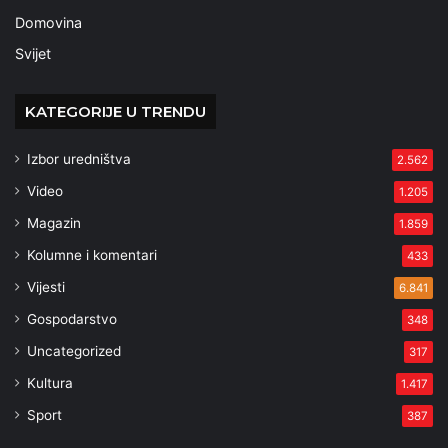
Domovina
Svijet
KATEGORIJE U TRENDU
Izbor uredništva
2.562
Video
1.205
Magazin
1.859
Kolumne i komentari
433
Vijesti
6.841
Gospodarstvo
348
Uncategorized
317
Kultura
1.417
Sport
387