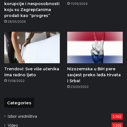
korupcije i nesposobnosti
11/05/2024
koju su Zagrepčanima
prodali kao “progres”
28/05/2026
Trendovi: Sve više učenika
Nizozemska u BiH pere
ima radno ljeto
savjest preko leđa Hrvata
i Srba!
11/08/2022
23/03/2022
Categories
Izbor uredništva
2.562
Video
1.205