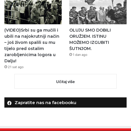
(VIDEO)Srbi su ga mučili i
OLUJU SMO DOBILI
ubili na najokrutniji način
ORUŽJEM. ISTINU
– još živom spalili su mu
MOŽEMO IZGUBITI
tijelo pred ostalim
ŠUTNJOM.
zarobljenicima logora u
1 dan ago
Dalju!
21 sat ago
Učitaj više
Zapratite nas na facebooku