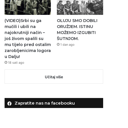
(VIDEO)Srbi su ga
OLUJU SMO DOBILI
mučili i ubili na
ORUŽJEM. ISTINU
najokrutniji način –
MOŽEMO IZGUBITI
još živom spalili su
ŠUTNJOM.
mu tijelo pred ostalim
1 dan ago
zarobljenicima logora
u Dalju!
18 sati ago
Učitaj više
Zapratite nas na facebooku