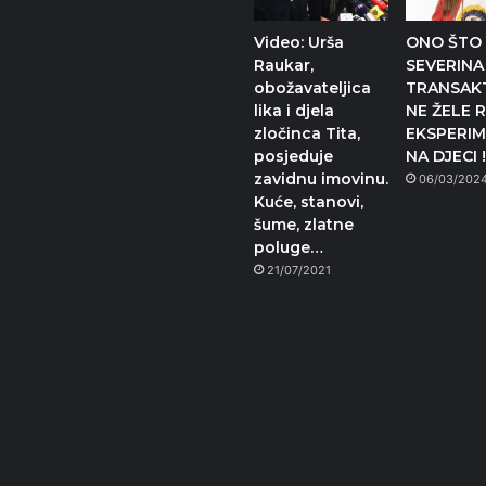
Video: Urša
ONO ŠTO
Raukar,
SEVERINA 
obožavateljica
TRANSAKT
lika i djela
NE ŽELE R
zločinca Tita,
EKSPERIM
posjeduje
NA DJECI !!
zavidnu imovinu.
06/03/202
Kuće, stanovi,
šume, zlatne
poluge…
21/07/2021