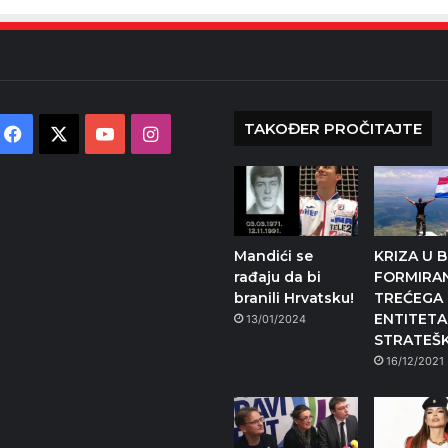
TAKOĐER PROČITAJTE
Facebook
X
YouTube
Instagram
Mandići se
KRIZA U B
rađaju da bi
FORMIRA
branili Hrvatsku!
TREĆEGA
ENTITETA
13/01/2024
STRATEŠK
16/12/2021