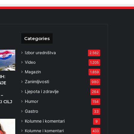
Categories
Izbor uredništva
2.562
Video
1.205
Magazin
1.859
IH:
Zanimljivosti
980
NJE
Ljepota i zdravlje
264
 –
Humor
I CILJ
154
Gastro
33
Kolumne i komentari
9
Kolumne i komentari
433