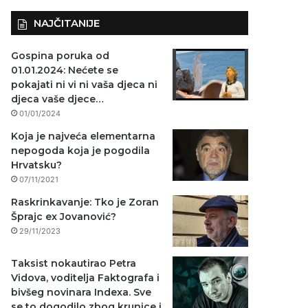
NAJČITANIJE
Gospina poruka od
01.01.2024: Nećete se
pokajati ni vi ni vaša djeca ni
djeca vaše djece…
01/01/2024
Koja je najveća elementarna
nepogoda koja je pogodila
Hrvatsku?
07/11/2021
Raskrinkavanje: Tko je Zoran
Šprajc ex Jovanović?
29/11/2023
Taksist nokautirao Petra
Vidova, voditelja Faktografa i
bivšeg novinara Indexa. Sve
se to dogodilo zbog krunice i