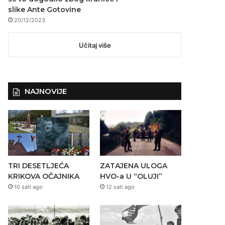
slike Ante Gotovine
20/12/2023
Učitaj više
NAJNOVIJE
TRI DESETLJEĆA
ZATAJENA ULOGA
KRIKOVA OČAJNIKA
HVO-a U “OLUJI”
10 sati ago
12 sati ago