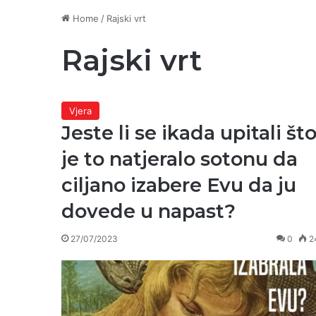
Home
/
Rajski vrt
Rajski vrt
Vjera
Jeste li se ikada upitali št
je to natjeralo sotonu da
ciljano izabere Evu da ju
dovede u napast?
27/07/2023
0
2