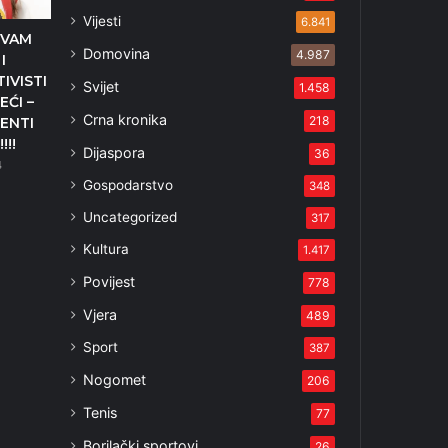
Vijesti
6.841
 VAM
Domovina
4.987
I
IVISTI
Svijet
1.458
EĆI –
Crna kronika
218
ENTI
!!!
Dijaspora
36
4
Gospodarstvo
348
Uncategorized
317
Kultura
1.417
Povijest
778
Vjera
489
Sport
387
Nogomet
206
Tenis
77
Borilački sportovi
26