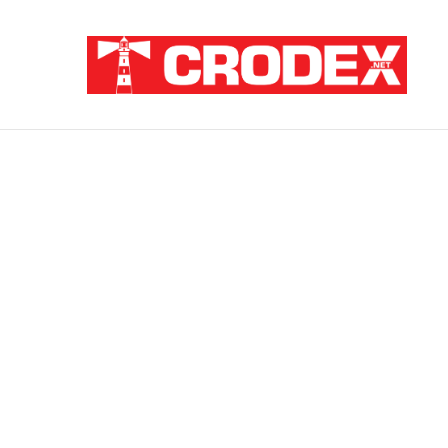
Breaking News
ZATAJENA ULOGA HVO-a U “OLUJI”