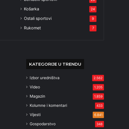
Košarka
24
Ostali sportovi
9
Rukomet
7
KATEGORIJE U TRENDU
Izbor uredništva
2.562
Video
1.205
Magazin
1.859
Kolumne i komentari
433
Vijesti
6.841
Gospodarstvo
348