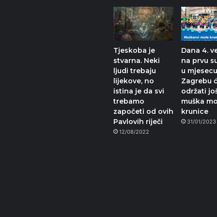
Tjeskoba je
Dana 4. ve
stvarna. Neki
na prvu s
ljudi trebaju
u mjesecu
lijekove, no
Zagrebu ć
istina je da svi
održati jo
trebamo
muška mo
započeti od ovih
krunice
Pavlovih riječi
31/01/2023
12/08/2022