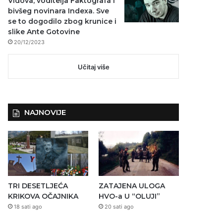
Vidova, voditelja Faktografa i
bivšeg novinara Indexa. Sve
se to dogodilo zbog krunice i
slike Ante Gotovine
20/12/2023
Učitaj više
NAJNOVIJE
TRI DESETLJEĆA
ZATAJENA ULOGA
KRIKOVA OČAJNIKA
HVO-a U “OLUJI”
18 sati ago
20 sati ago