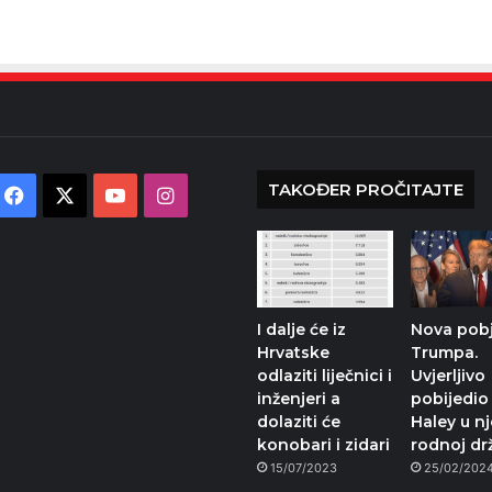
TAKOĐER PROČITAJTE
Facebook
X
YouTube
Instagram
I dalje će iz
Nova pob
Hrvatske
Trumpa.
odlaziti liječnici i
Uvjerljivo
inženjeri a
pobijedio
dolaziti će
Haley u n
konobari i zidari
rodnoj dr
15/07/2023
25/02/202