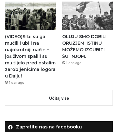
(VIDEO)Srbi su ga
OLUJU SMO DOBILI
mučili i ubili na
ORUŽJEM. ISTINU
najokrutniji način –
MOŽEMO IZGUBITI
još živom spalili su
ŠUTNJOM.
mu tijelo pred ostalim
1 dan ago
zarobljenicima logora
u Dalju!
1 dan ago
Učitaj više
Zapratite nas na facebooku