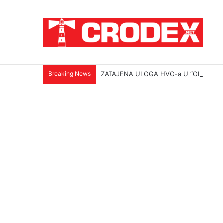
Breaking News
ZATAJENA ULOGA HVO-a U “OLUJI”