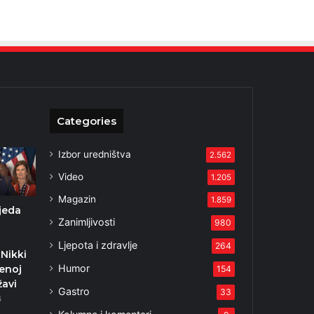
Categories
Izbor uredništva
2.562
Video
1.205
Magazin
1.859
jeda
Zanimljivosti
980
Ljepota i zdravlje
264
 Nikki
Humor
jenoj
154
žavi
Gastro
33
4