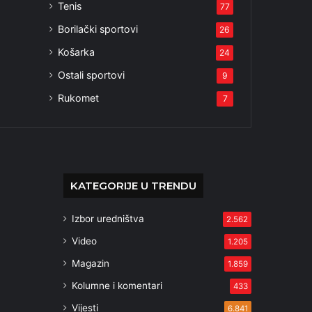
Tenis
77
Borilački sportovi
26
Košarka
24
Ostali sportovi
9
Rukomet
7
KATEGORIJE U TRENDU
Izbor uredništva
2.562
Video
1.205
Magazin
1.859
Kolumne i komentari
433
Vijesti
6.841