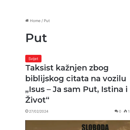
Home
/
Put
Put
Svijet
Taksist kažnjen zbog
biblijskog citata na vozilu
„Isus – Ja sam Put, Istina i
Život“
27/02/2024
0
1