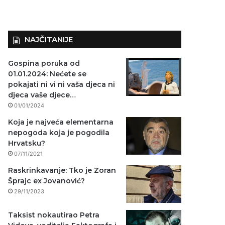
NAJČITANIJE
Gospina poruka od
01.01.2024: Nećete se
pokajati ni vi ni vaša djeca ni
djeca vaše djece…
01/01/2024
Koja je najveća elementarna
nepogoda koja je pogodila
Hrvatsku?
07/11/2021
Raskrinkavanje: Tko je Zoran
Šprajc ex Jovanović?
29/11/2023
Taksist nokautirao Petra