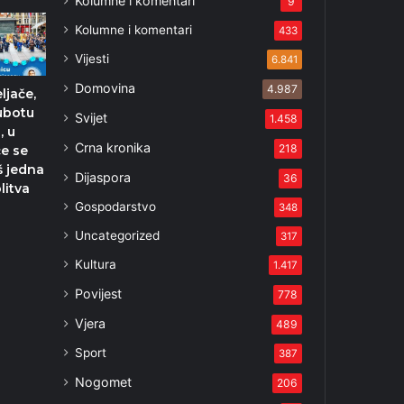
Kolumne i komentari
9
Kolumne i komentari
433
Vijesti
6.841
Domovina
4.987
ljače,
ubotu
Svijet
1.458
, u
Crna kronika
218
e se
š jedna
Dijaspora
36
litva
Gospodarstvo
348
Uncategorized
317
Kultura
1.417
Povijest
778
Vjera
489
Sport
387
Nogomet
206