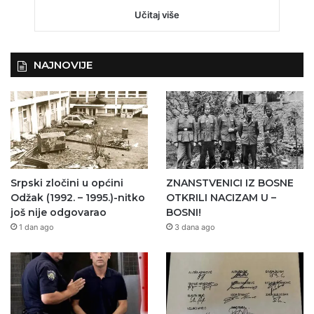
Učitaj više
NAJNOVIJE
Srpski zločini u općini
ZNANSTVENICI IZ BOSNE
Odžak (1992. – 1995.)-nitko
OTKRILI NACIZAM U –
još nije odgovarao
BOSNI!
1 dan ago
3 dana ago