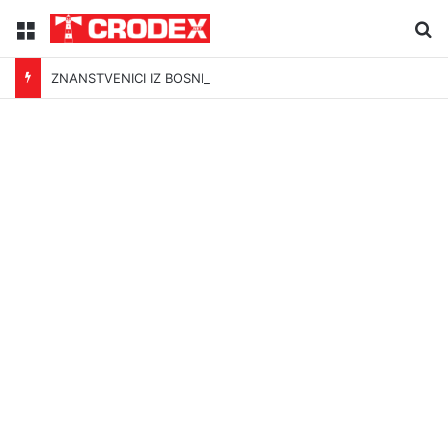
Menu
Tr
ZNANSTVENICI IZ BOSNE OTKRILI NACIZAM U – BOSNI!