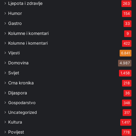
Ljepota i zdravlje
263
Humor
154
Gastro
33
Kolumne i komentari
9
Kolumne i komentari
422
Vijesti
6.841
Domovina
4.987
Svijet
1.458
Crna kronika
218
Dijaspora
36
Gospodarstvo
348
Uncategorized
317
Kultura
1.417
Povijest
778