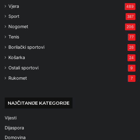
Vjera
489
Sport
387
Nogomet
206
Tenis
77
Borilački sportovi
26
Košarka
24
Ostali sportovi
9
Rukomet
7
NAJČITANIJE KATEGORIJE
Vijesti
Dijaspora
Domovina