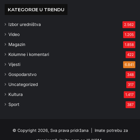
KATEGORIJE U TRENDU
Izbor uredništva
2.562
Video
1.205
Magazin
1.858
Kolumne i komentari
422
Vijesti
6.841
Gospodarstvo
348
Uncategorized
317
Kultura
1.417
Sport
387
© Copyright 2026, Sva prava pridržana |
Imate potrebu za