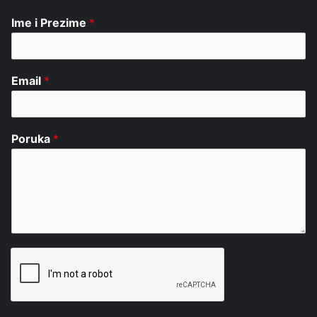
Ime i Prezime
*
Email
*
Poruka
*