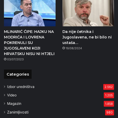
MLINARIĆ ĆIPE: HAJKU NA
Da nije četnika i
MODRIĆA I LOVRENA
Jugoslavena, ne bi bilo ni
POKRENULI SU
ustaša…
JUGOSLAVENI KOJI
19/08/2024
HRVATSKU NISU NI HTJELI
03/07/2023
Categories
Izbor uredništva
2.562
Video
1.205
Magazin
1.858
Zanimljivosti
980