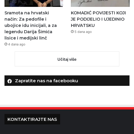
Sramota na hrvatski
KOMADIĆ POVIJESTI KOJI
način: Za pedofile i
JE PODIJELIO I UJEDINIO
ubojice idu inicijali, a za
HRVATSKU
legendu Darija Šimića
5 dana ago
lisice i medijski linč
4 dana ago
Učitaj više
Zapratite nas na facebooku
KONTAKTIRAJTE NAS