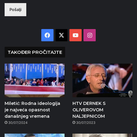
Pošalji
Facebook
X
YouTube
Instagram
TAKOĐER PROČITAJTE
Miletić: Rodna ideologija
HTV DERNEK S
je najveća opasnost
OLIVEROVOM
današnjeg vremena
NALJEPNICOM
30/07/2024
30/07/2023