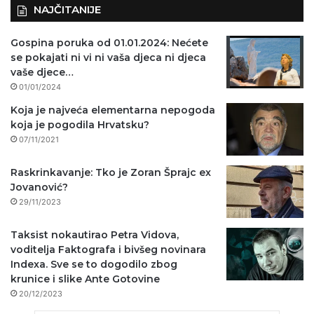
NAJČITANIJE
Gospina poruka od 01.01.2024: Nećete
se pokajati ni vi ni vaša djeca ni djeca
vaše djece…
01/01/2024
Koja je najveća elementarna nepogoda
koja je pogodila Hrvatsku?
07/11/2021
Raskrinkavanje: Tko je Zoran Šprajc ex
Jovanović?
29/11/2023
Taksist nokautirao Petra Vidova,
voditelja Faktografa i bivšeg novinara
Indexa. Sve se to dogodilo zbog
krunice i slike Ante Gotovine
20/12/2023