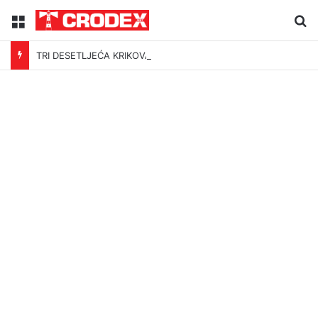
Menu
Tr
TRI DESETLJEĆA KRIKOVA OČAJNIKA