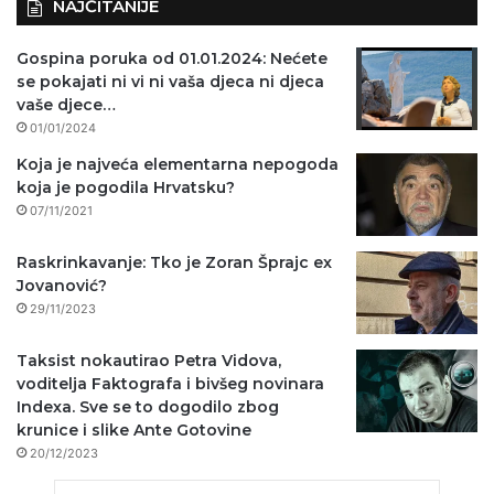
NAJČITANIJE
Gospina poruka od 01.01.2024: Nećete
se pokajati ni vi ni vaša djeca ni djeca
vaše djece…
01/01/2024
Koja je najveća elementarna nepogoda
koja je pogodila Hrvatsku?
07/11/2021
Raskrinkavanje: Tko je Zoran Šprajc ex
Jovanović?
29/11/2023
Taksist nokautirao Petra Vidova,
voditelja Faktografa i bivšeg novinara
Indexa. Sve se to dogodilo zbog
krunice i slike Ante Gotovine
20/12/2023