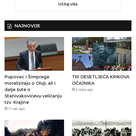
Učitaj više
NAJNOVIJE
Pupovac i Šimpraga
TRI DESETLJEĆA KRIKOVA
moraliziraju o Oluji, ali i
OČAJNIKA
dalje šute o
2 dana ago
Stanivukovićevu veličanju
tzv. Krajine
11 sati ago