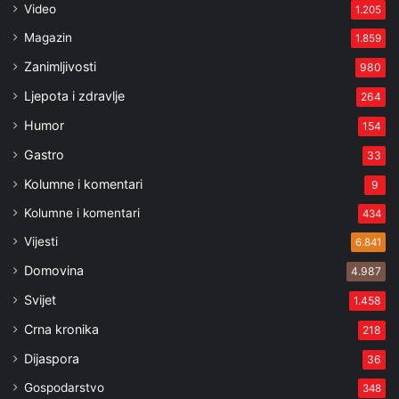
Video
1.205
Magazin
1.859
Zanimljivosti
980
Ljepota i zdravlje
264
Humor
154
Gastro
33
Kolumne i komentari
9
Kolumne i komentari
434
Vijesti
6.841
Domovina
4.987
Svijet
1.458
Crna kronika
218
Dijaspora
36
Gospodarstvo
348