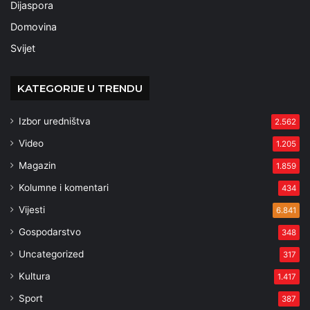
Dijaspora
Domovina
Svijet
KATEGORIJE U TRENDU
Izbor uredništva
2.562
Video
1.205
Magazin
1.859
Kolumne i komentari
434
Vijesti
6.841
Gospodarstvo
348
Uncategorized
317
Kultura
1.417
Sport
387