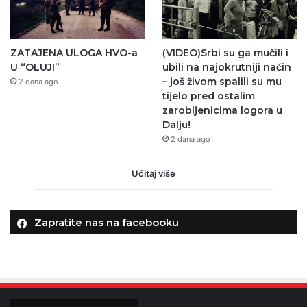
ZATAJENA ULOGA HVO-a
(VIDEO)Srbi su ga mučili i
U “OLUJI”
ubili na najokrutniji način
– još živom spalili su mu
2 dana ago
tijelo pred ostalim
zarobljenicima logora u
Dalju!
2 dana ago
Učitaj više
Zapratite nas na facebooku