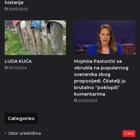
histerije
31/05/2025
LUDA KUĆA
Mojmira Pastorčić se
obrušila na popularnog
10/11/2024
svećenika zbog
propovijedi. Čitatelji ju
brutalno “poklopili”
komentarima
21/03/2024
Categories
Izbor uredništva
2.562