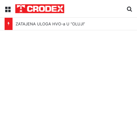
Menu
Tr
ZATAJENA ULOGA HVO-a U “OLUJI”