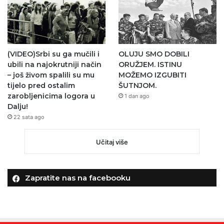
(VIDEO)Srbi su ga mučili i
OLUJU SMO DOBILI
ubili na najokrutniji način
ORUŽJEM. ISTINU
– još živom spalili su mu
MOŽEMO IZGUBITI
tijelo pred ostalim
ŠUTNJOM.
zarobljenicima logora u
1 dan ago
Dalju!
22 sata ago
Učitaj više
Zapratite nas na facebooku