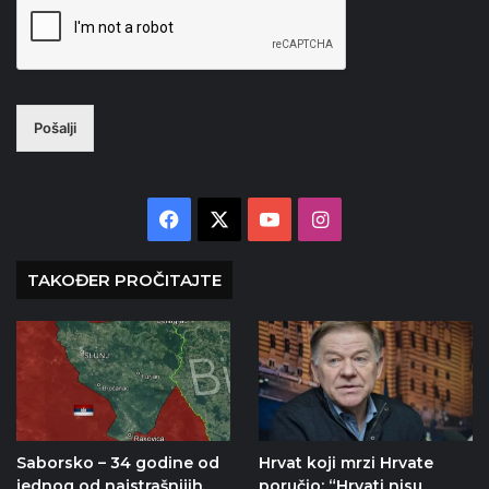
Pošalji
Facebook
X
YouTube
Instagram
TAKOĐER PROČITAJTE
Saborsko – 34 godine od
Hrvat koji mrzi Hrvate
jednog od najstrašnijih
poručio: “Hrvati nisu