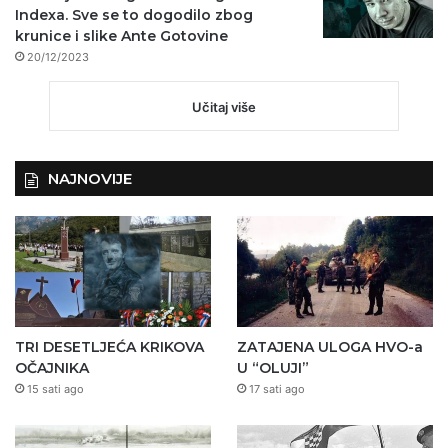
Indexa. Sve se to dogodilo zbog
krunice i slike Ante Gotovine
20/12/2023
Učitaj više
NAJNOVIJE
TRI DESETLJEĆA KRIKOVA
ZATAJENA ULOGA HVO-a
OČAJNIKA
U “OLUJI”
15 sati ago
17 sati ago