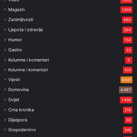
1.205
Magazin
1.859
Zanimljivosti
980
Ljepota i zdravlje
264
Humor
154
Gastro
33
Kolumne i komentari
9
Kolumne i komentari
433
Vijesti
6.841
Domovina
4.987
Svijet
1.458
Crna kronika
218
Dijaspora
36
Gospodarstvo
348