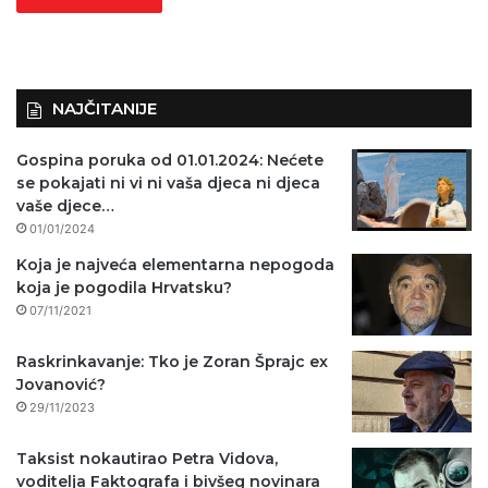
NAJČITANIJE
Gospina poruka od 01.01.2024: Nećete
se pokajati ni vi ni vaša djeca ni djeca
vaše djece…
01/01/2024
Koja je najveća elementarna nepogoda
koja je pogodila Hrvatsku?
07/11/2021
Raskrinkavanje: Tko je Zoran Šprajc ex
Jovanović?
29/11/2023
Taksist nokautirao Petra Vidova,
voditelja Faktografa i bivšeg novinara