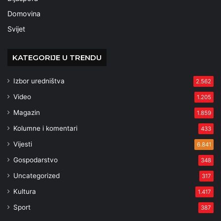
Domovina
Svijet
KATEGORIJE U TRENDU
Izbor uredništva
2.562
Video
1.205
Magazin
1.859
Kolumne i komentari
433
Vijesti
6.841
Gospodarstvo
348
Uncategorized
317
Kultura
1.417
Sport
387