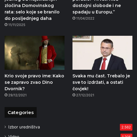
zločina Domovinskog
dostojni slobode i ne
rata: selo koje se branilo
spadaju u Europu.”
do posljednjeg daha
11/04/2022
11/11/2025
Krio svoje pravo ime: Kako
Svaka mu čast. Trebalo je
se zapravo zvao Dino
sve to izdržati, a ostati
Dvornik?
čovjek!
29/12/2021
27/12/2021
Categories
Izbor uredništva
2.562
Video