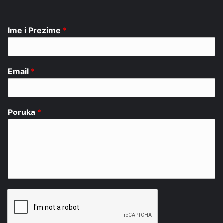
Ime i Prezime
*
Email
*
Poruka
*