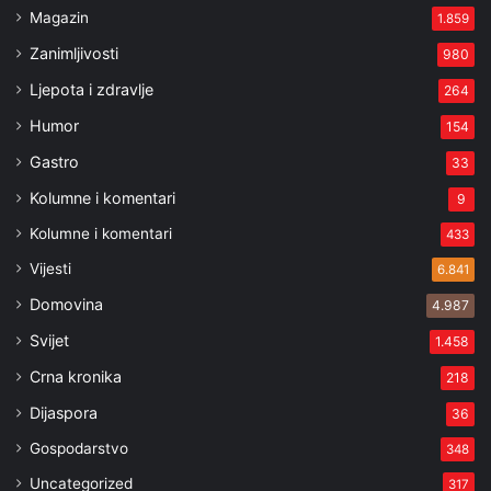
Magazin
1.859
Zanimljivosti
980
Ljepota i zdravlje
264
Humor
154
Gastro
33
Kolumne i komentari
9
Kolumne i komentari
433
Vijesti
6.841
Domovina
4.987
Svijet
1.458
Crna kronika
218
Dijaspora
36
Gospodarstvo
348
Uncategorized
317