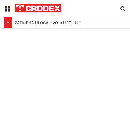
Menu
Tr
ZATAJENA ULOGA HVO-a U “OLUJI”