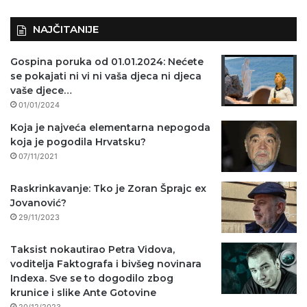
NAJČITANIJE
Gospina poruka od 01.01.2024: Nećete
se pokajati ni vi ni vaša djeca ni djeca
vaše djece…
01/01/2024
Koja je najveća elementarna nepogoda
koja je pogodila Hrvatsku?
07/11/2021
Raskrinkavanje: Tko je Zoran Šprajc ex
Jovanović?
29/11/2023
Taksist nokautirao Petra Vidova,
voditelja Faktografa i bivšeg novinara
Indexa. Sve se to dogodilo zbog
krunice i slike Ante Gotovine