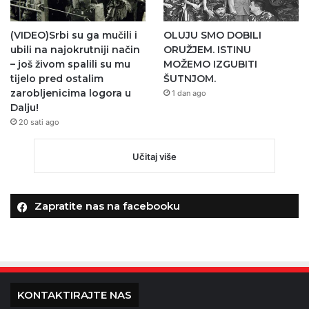
(VIDEO)Srbi su ga mučili i
OLUJU SMO DOBILI
ubili na najokrutniji način
ORUŽJEM. ISTINU
– još živom spalili su mu
MOŽEMO IZGUBITI
tijelo pred ostalim
ŠUTNJOM.
zarobljenicima logora u
1 dan ago
Dalju!
20 sati ago
Učitaj više
Zapratite nas na facebooku
KONTAKTIRAJTE NAS