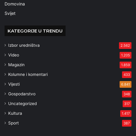
Domovina
Svijet
KATEGORIJE U TRENDU
Izbor uredništva
2.562
Video
1.205
Magazin
1.859
Kolumne i komentari
433
Vijesti
6.841
Gospodarstvo
348
Uncategorized
317
Kultura
1.417
Sport
387