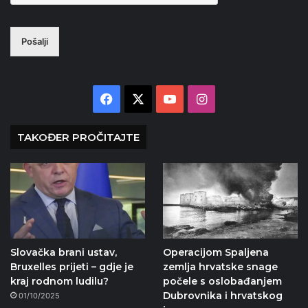
Pošalji
Facebook
X
YouTube
Instagram
TAKOĐER PROČITAJTE
Slovačka brani ustav,
Operacijom Spaljena
Bruxelles prijeti – gdje je
zemlja hrvatske snage
kraj rodnom ludilu?
počele s oslobađanjem
Dubrovnika i hrvatskog
01/10/2025