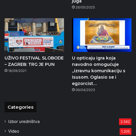
juga
26/05/2025
UŽIVO FESTIVAL SLOBODE
U opticaju igra koja
– ZAGREB: TRG JE PUN
navodno omogućuje
„izravnu komunikaciju s
18/09/2021
Isusom. Oglasio se i
egzorcist…
06/04/2023
Categories
Izbor uredništva
2.562
Video
1.205