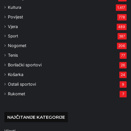
Kultura
1.417
Povijest
778
Vjera
489
Sport
387
Nogomet
206
Tenis
77
Borilački sportovi
26
Košarka
24
Ostali sportovi
9
Rukomet
7
NAJČITANIJE KATEGORIJE