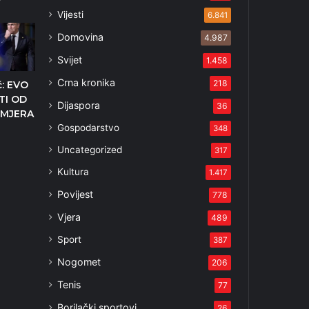
Vijesti
6.841
Domovina
4.987
Svijet
1.458
Crna kronika
218
ć: EVO
TI OD
Dijaspora
36
 MJERA
Gospodarstvo
348
Uncategorized
317
3
Kultura
1.417
Povijest
778
Vjera
489
Sport
387
Nogomet
206
Tenis
77
Borilački sportovi
26