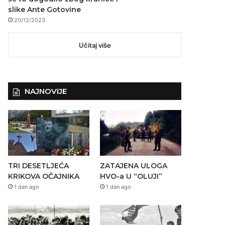
slike Ante Gotovine
20/12/2023
Učitaj više
NAJNOVIJE
TRI DESETLJEĆA
ZATAJENA ULOGA
KRIKOVA OČAJNIKA
HVO-a U “OLUJI”
1 dan ago
1 dan ago