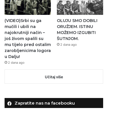
(VIDEO)Srbi su ga
OLUJU SMO DOBILI
mučili i ubili na
ORUŽJEM. ISTINU
najokrutniji način –
MOŽEMO IZGUBITI
još živom spalili su
ŠUTNJOM.
mu tijelo pred ostalim
2 dana ago
zarobljenicima logora
u Dalju!
2 dana ago
Učitaj više
Zapratite nas na facebooku