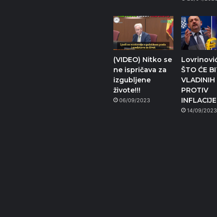
(VIDEO) Nitko se
Lovrinovi
ne ispričava za
ŠTO ĆE BI
izgubljene
VLADINIH
živote!!!
PROTIV
INFLACIJE
06/09/2023
14/09/202