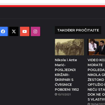
TAKOĐER PROČITAJTE
Facebook
X
YouTube
Instagram
Nikola i Ante
VIDEO KOJ
Marić-
MORATE
POSLJEDNJI
POGLEDAT
KRIŽARI-
NIKOLA 
ŠKRIPARI S
ŽESTOKO
ČVRSNICE
OPTUŽIO 
POBIJENI 1952
NEĆU STA
DOK NE 
10/11/2021
S VLASTI!!
28/04/202