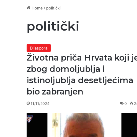
Home
/
politički
politički
Dijaspora
Životna priča Hrvata koji j
zbog domoljublja i
istinoljublja desetljećima
bio zabranjen
11/11/2024
0
2