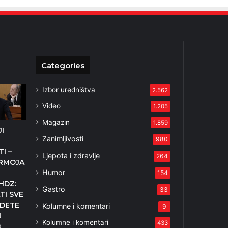
Categories
Izbor uredništva
2.562
Video
1.205
Magazin
1.859
I
Zanimljivosti
980
I –
Ljepota i zdravlje
264
GRMOJA
Humor
154
HDZ:
Gastro
33
TI SVE
ODETE
Kolumne i komentari
9
!
Kolumne i komentari
433
3