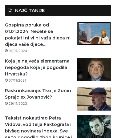
NAJČITANIJE
Gospina poruka od
01.01.2024: Nećete se
pokajati ni vi ni vaša djeca ni
djeca vaše djece…
01/01/2024
Koja je najveća elementarna
nepogoda koja je pogodila
Hrvatsku?
07/11/2021
Raskrinkavanje: Tko je Zoran
Šprajc ex Jovanović?
29/11/2023
Taksist nokautirao Petra
Vidova, voditelja Faktografa i
bivšeg novinara Indexa. Sve
se to dogodilo zbog krunice i