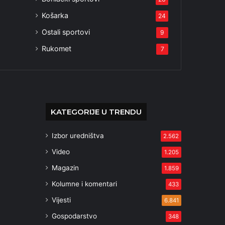
Košarka
24
Ostali sportovi
9
Rukomet
7
KATEGORIJE U TRENDU
Izbor uredništva
2.562
Video
1.205
Magazin
1.859
Kolumne i komentari
433
Vijesti
6.841
Gospodarstvo
348