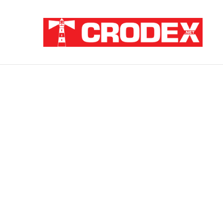
Breaking News
ZATAJENA ULOGA HVO-a U “OLUJI”