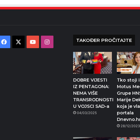
TAKOĐER PROČITAJTE
Facebook
X
YouTube
Instagram
DOBRE VIJESTI
Tko stoji 
IZ PENTAGONA:
Motus Me
NEMA VIŠE
Grupe HN
TRANSRODNOSTI
Marije De
U VOJSCI SAD-a
koja je vl
portala
04/03/2025
Dnevno.h
28/12/202