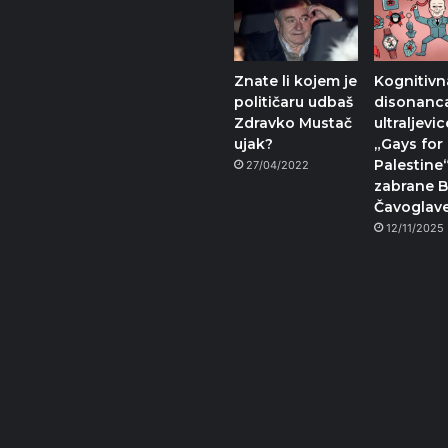
Znate li kojem je
Kognitivn
političaru udbaš
disonanc
Zdravko Mustač
ultraljevi
ujak?
„Gays for
Palestine
27/04/2022
zabrane 
Čavoglav
12/11/2025