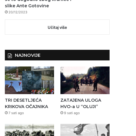
slike Ante Gotovine
20/12/2023
Učitaj više
NAJNOVIJE
TRI DESETLJEĆA
ZATAJENA ULOGA
KRIKOVA OČAJNIKA
HVO-a U “OLUJI”
7 sati ago
9 sati ago