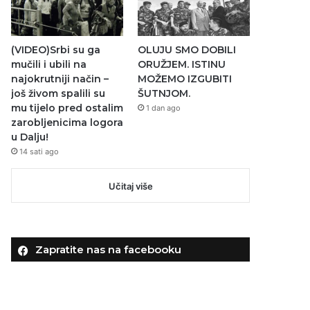
(VIDEO)Srbi su ga
OLUJU SMO DOBILI
mučili i ubili na
ORUŽJEM. ISTINU
najokrutniji način –
MOŽEMO IZGUBITI
još živom spalili su
ŠUTNJOM.
mu tijelo pred ostalim
1 dan ago
zarobljenicima logora
u Dalju!
14 sati ago
Učitaj više
Zapratite nas na facebooku