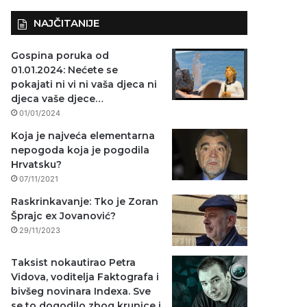
NAJČITANIJE
Gospina poruka od
01.01.2024: Nećete se
pokajati ni vi ni vaša djeca ni
djeca vaše djece…
01/01/2024
Koja je najveća elementarna
nepogoda koja je pogodila
Hrvatsku?
07/11/2021
Raskrinkavanje: Tko je Zoran
Šprajc ex Jovanović?
29/11/2023
Taksist nokautirao Petra
Vidova, voditelja Faktografa i
bivšeg novinara Indexa. Sve
se to dogodilo zbog krunice i