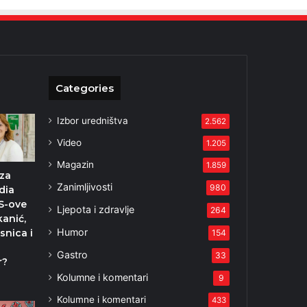
Categories
Izbor uredništva
2.562
Video
1.205
Magazin
1.859
iza
Zanimljivosti
980
dia
S-ove
Ljepota i zdravlje
264
kanić,
Humor
asnica i
154
Gastro
33
r?
Kolumne i komentari
3
9
Kolumne i komentari
433