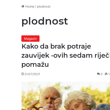
Home
/
plodnost
plodnost
Magazin
Kako da brak potraje
zauvijek -ovih sedam riječ
pomažu
21/07/2021
0
1