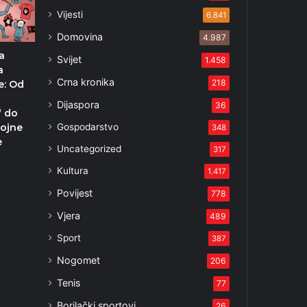
Vijesti
6.841
Domovina
4.987
a
Svijet
1.458
a
Crna kronika
218
ce: Od
Dijaspora
36
“ do
Gospodarstvo
Bojne
348
e
Uncategorized
317
Kultura
1.417
Povijest
778
Vjera
489
Sport
387
Nogomet
206
Tenis
77
Borilački sportovi
26