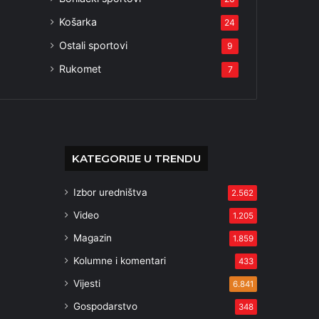
Košarka
24
Ostali sportovi
9
Rukomet
7
KATEGORIJE U TRENDU
Izbor uredništva
2.562
Video
1.205
Magazin
1.859
Kolumne i komentari
433
Vijesti
6.841
Gospodarstvo
348