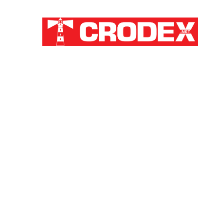
Breaking News
ZATAJENA ULOGA HVO-a U “OLUJI”