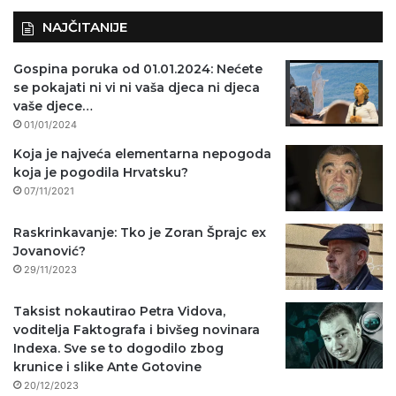
NAJČITANIJE
Gospina poruka od 01.01.2024: Nećete
se pokajati ni vi ni vaša djeca ni djeca
vaše djece…
01/01/2024
Koja je najveća elementarna nepogoda
koja je pogodila Hrvatsku?
07/11/2021
Raskrinkavanje: Tko je Zoran Šprajc ex
Jovanović?
29/11/2023
Taksist nokautirao Petra Vidova,
voditelja Faktografa i bivšeg novinara
Indexa. Sve se to dogodilo zbog
krunice i slike Ante Gotovine
20/12/2023