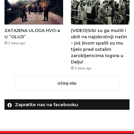
ZATAJENA ULOGA HVO-a
(VIDEO)Srbi su ga mučili i
U “OLUJI”
ubili na najokrutniji način
– još živom spalili su mu
3 dana ago
tijelo pred ostalim
zarobljenicima logora u
Dalju!
3 dana ago
Učitaj više
Zapratite nas na facebooku