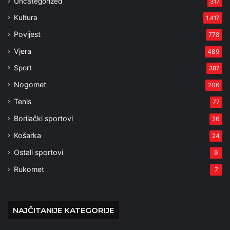
Uncategorized
317
Kultura
1.417
Povijest
778
Vjera
489
Sport
387
Nogomet
206
Tenis
77
Borilački sportovi
26
Košarka
24
Ostali sportovi
9
Rukomet
7
NAJČITANIJE KATEGORIJE