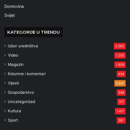
Domovina
Svijet
KATEGORIJE U TRENDU
Izbor uredništva
2.562
Video
1.205
Magazin
1.859
Kolumne i komentari
434
Vijesti
6.841
Gospodarstvo
348
Uncategorized
317
Kultura
1.417
Sport
387