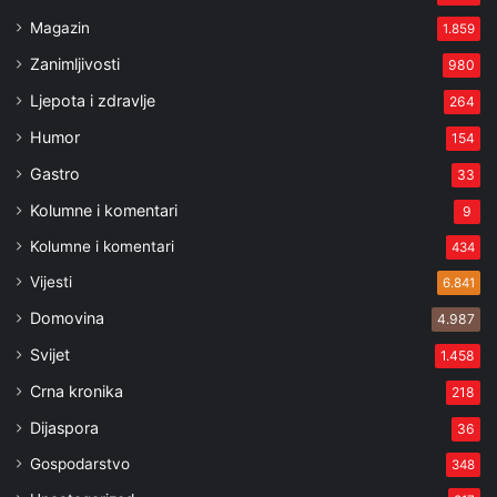
Magazin
1.859
Zanimljivosti
980
Ljepota i zdravlje
264
Humor
154
Gastro
33
Kolumne i komentari
9
Kolumne i komentari
434
Vijesti
6.841
Domovina
4.987
Svijet
1.458
Crna kronika
218
Dijaspora
36
Gospodarstvo
348