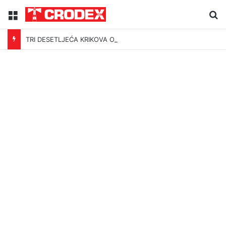
Menu
Tr
TRI DESETLJEĆA KRIKOVA OČAJNIKA