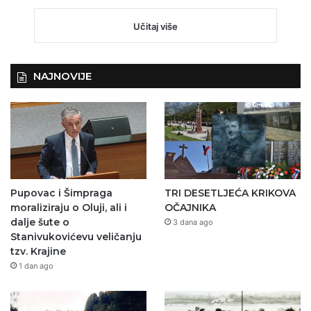
Učitaj više
NAJNOVIJE
Pupovac i Šimpraga
TRI DESETLJEĆA KRIKOVA
moraliziraju o Oluji, ali i
OČAJNIKA
dalje šute o
3 dana ago
Stanivukovićevu veličanju
tzv. Krajine
1 dan ago