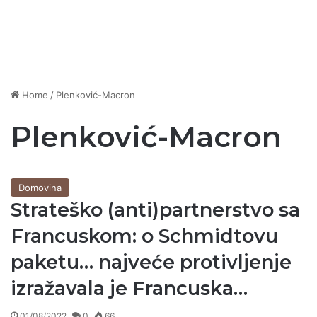
Home
/
Plenković-Macron
Plenković-Macron
Domovina
Strateško (anti)partnerstvo sa
Francuskom: o Schmidtovu
paketu… najveće protivljenje
izražavala je Francuska…
01/08/2022
0
66