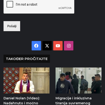
Pošalji
Facebook
X
YouTube
Instagram
TAKOĐER PROČITAJTE
Daniel Nolan (Video):
Migracije i inkluzivna
Nadahnuto i moćno
tiranija suvremenog