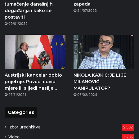
tumačenje današnjih
zapada
događanja i kako se
24/07/2023
postaviti
09/01/2022
Austrijski kancelar dobio
NIKOLA KAJKIĆ: JE LI JE
prijetnje: Povuci covid
MILANOVIĆ
mjere ili slijedi nasilje…
MANIPULATOR?
27/11/2021
06/02/2024
Categories
Izbor uredništva
2.562
Video
1.205