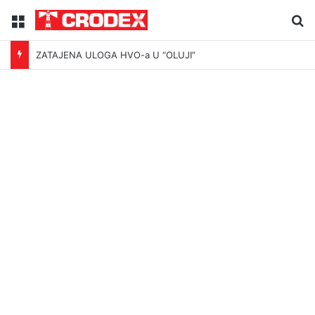
Menu
Tr
ZATAJENA ULOGA HVO-a U “OLUJI”