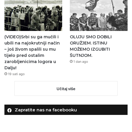
(VIDEO)Srbi su ga mučili i
OLUJU SMO DOBILI
ubili na najokrutniji način
ORUŽJEM. ISTINU
– još živom spalili su mu
MOŽEMO IZGUBITI
tijelo pred ostalim
ŠUTNJOM.
zarobljenicima logora u
1 dan ago
Dalju!
19 sati ago
Učitaj više
Zapratite nas na facebooku