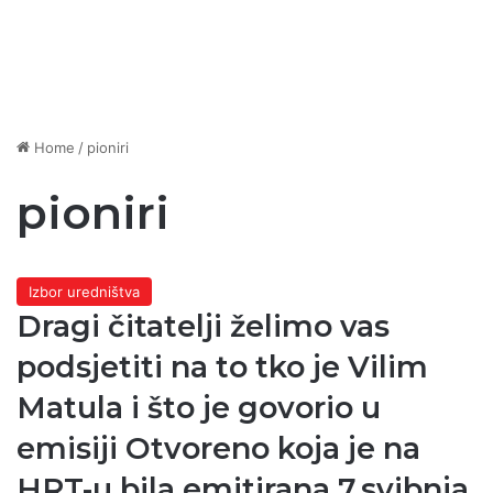
Home
/
pioniri
pioniri
Izbor uredništva
Dragi čitatelji želimo vas
podsjetiti na to tko je Vilim
Matula i što je govorio u
emisiji Otvoreno koja je na
HRT-u bila emitirana 7.svibnja