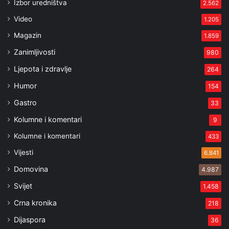
Izbor uredništva
2.562
Video
1.205
Magazin
1.859
Zanimljivosti
980
Ljepota i zdravlje
264
Humor
154
Gastro
33
Kolumne i komentari
9
Kolumne i komentari
433
Vijesti
6.841
Domovina
4.987
Svijet
1.458
Crna kronika
218
Dijaspora
36