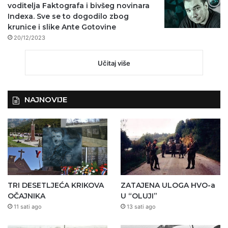
voditelja Faktografa i bivšeg novinara
Indexa. Sve se to dogodilo zbog
krunice i slike Ante Gotovine
20/12/2023
Učitaj više
NAJNOVIJE
TRI DESETLJEĆA KRIKOVA
ZATAJENA ULOGA HVO-a
OČAJNIKA
U “OLUJI”
11 sati ago
13 sati ago