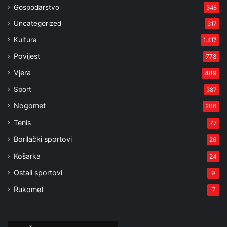
Gospodarstvo
348
Uncategorized
317
Kultura
1.417
Povijest
778
Vjera
489
Sport
387
Nogomet
206
Tenis
77
Borilački sportovi
26
Košarka
24
Ostali sportovi
9
Rukomet
7