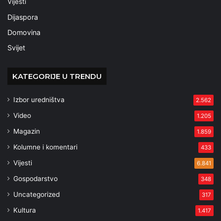
Vijesti
Dijaspora
Domovina
Svijet
KATEGORIJE U TRENDU
Izbor uredništva
2.562
Video
1.205
Magazin
1.859
Kolumne i komentari
433
Vijesti
6.841
Gospodarstvo
348
Uncategorized
317
Kultura
1.417