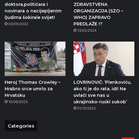
doktora,političara i
ZDRAVSTVENA
novinara o necijepljenim
ORGANIZACIJA (SZO –
ljudima šokirale svijet!
WHO) ZAPRAVO
PREDLAŽE !?
03/05/2022
13/02/2024
Heroj Thomas Crowley –
LOVRINOVIĆ: ‘Plenkoviću,
Hrabro srce umrlo za
ako ti je do rata, idi! Ne
Hrvatsku
uvlači sve nas u
ukrajinsko-ruski sukob’
10/06/2023
01/12/2022
Categories