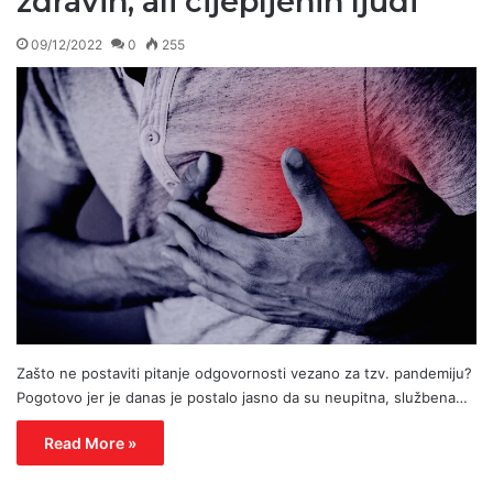
zdravih, ali cijepljenih ljudi
09/12/2022
0
255
Zašto ne postaviti pitanje odgovornosti vezano za tzv. pandemiju?
Pogotovo jer je danas je postalo jasno da su neupitna, službena…
Read More »