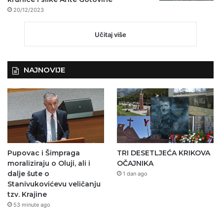
20/12/2023
Učitaj više
NAJNOVIJE
Pupovac i Šimpraga
TRI DESETLJEĆA KRIKOVA
moraliziraju o Oluji, ali i
OČAJNIKA
dalje šute o
1 dan ago
Stanivukovićevu veličanju
tzv. Krajine
53 minute ago