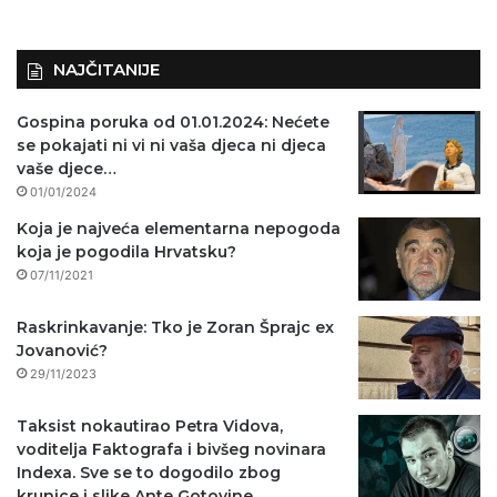
NAJČITANIJE
Gospina poruka od 01.01.2024: Nećete
se pokajati ni vi ni vaša djeca ni djeca
vaše djece…
01/01/2024
Koja je najveća elementarna nepogoda
koja je pogodila Hrvatsku?
07/11/2021
Raskrinkavanje: Tko je Zoran Šprajc ex
Jovanović?
29/11/2023
Taksist nokautirao Petra Vidova,
voditelja Faktografa i bivšeg novinara
Indexa. Sve se to dogodilo zbog
krunice i slike Ante Gotovine