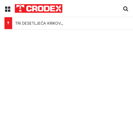
Menu
Tr
TRI DESETLJEĆA KRIKOVA OČAJNIKA