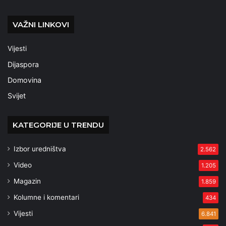
VAŽNI LINKOVI
Vijesti
Dijaspora
Domovina
Svijet
KATEGORIJE U TRENDU
Izbor uredništva
2.562
Video
1.205
Magazin
1.859
Kolumne i komentari
434
Vijesti
6.841