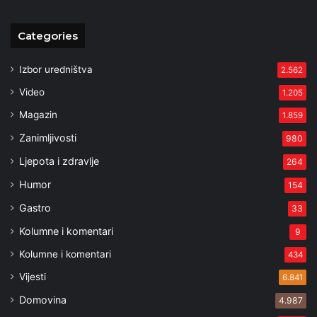
Categories
Izbor uredništva
2.562
Video
1.205
Magazin
1.859
Zanimljivosti
980
Ljepota i zdravlje
264
Humor
154
Gastro
33
Kolumne i komentari
9
Kolumne i komentari
434
Vijesti
6.841
Domovina
4.987