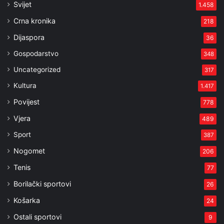
Svijet
1.458
Crna kronika
218
Dijaspora
36
Gospodarstvo
348
Uncategorized
317
Kultura
1.417
Povijest
778
Vjera
489
Sport
387
Nogomet
206
Tenis
77
Borilački sportovi
26
Košarka
24
Ostali sportovi
9