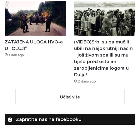
ZATAJENA ULOGA HVO-a
(VIDEO)Srbi su ga mučili i
U “OLUJI”
ubili na najokrutniji način
– još živom spalili su mu
1 dan ago
tijelo pred ostalim
zarobljenicima logora u
Dalju!
2 dana ago
Učitaj više
Zapratite nas na facebooku