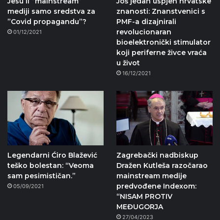
Jesu li ”mainstream”
Još jedan uspjeh hrvatske
mediji samo sredstva za
znanosti: Znanstvenici s
”Covid propagandu”?
PMF-a dizajnirali
revolucionaran
01/12/2021
bioelektronički stimulator
koji periferne živce vraća
u život
16/12/2021
Legendarni Ćiro Blažević
Zagrebački nadbiskup
teško bolestan: “Veoma
Dražen Kutleša razočarao
sam pesimističan.”
mainstream medije
predvođene Indexom:
05/09/2021
“NISAM PROTIV
MEĐUGORJA
27/04/2023