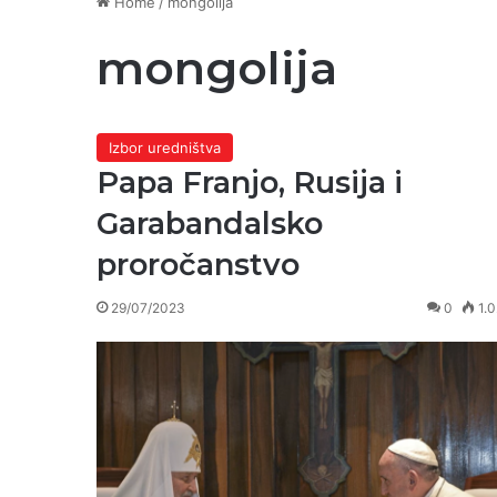
Home
/
mongolija
mongolija
Izbor uredništva
Papa Franjo, Rusija i
Garabandalsko
proročanstvo
29/07/2023
0
1.