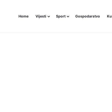
Home
Vijesti
Sport
Gospodarstvo
Ku
ali i dalje šute o Stanivukovićevu veličanju tzv. Krajine