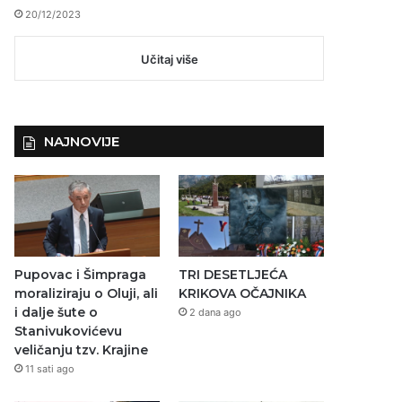
20/12/2023
Učitaj više
NAJNOVIJE
Pupovac i Šimpraga
TRI DESETLJEĆA
moraliziraju o Oluji, ali
KRIKOVA OČAJNIKA
i dalje šute o
2 dana ago
Stanivukovićevu
veličanju tzv. Krajine
11 sati ago