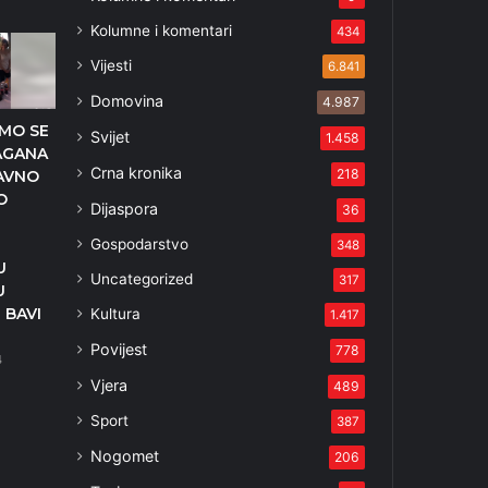
Kolumne i komentari
434
Vijesti
6.841
Domovina
4.987
MO SE
Svijet
1.458
AGANA
Crna kronika
218
AVNO
O
Dijaspora
36
Gospodarstvo
348
U
Uncategorized
317
U
 BAVI
Kultura
1.417
Povijest
778
4
Vjera
489
Sport
387
Nogomet
206