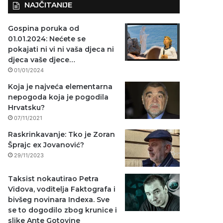
NAJČITANIJE
Gospina poruka od
01.01.2024: Nećete se
pokajati ni vi ni vaša djeca ni
djeca vaše djece…
01/01/2024
Koja je najveća elementarna
nepogoda koja je pogodila
Hrvatsku?
07/11/2021
Raskrinkavanje: Tko je Zoran
Šprajc ex Jovanović?
29/11/2023
Taksist nokautirao Petra
Vidova, voditelja Faktografa i
bivšeg novinara Indexa. Sve
se to dogodilo zbog krunice i
slike Ante Gotovine