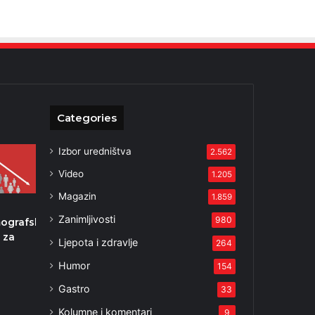
Categories
Izbor uredništva
2.562
Video
1.205
Magazin
1.859
h
Zanimljivosti
980
ografske
 za
Ljepota i zdravlje
264
Humor
154
Gastro
33
Kolumne i komentari
9