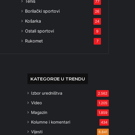
Tenis
77
Borilački sportovi
26
Košarka
24
Ostali sportovi
9
Rukomet
7
KATEGORIJE U TRENDU
Izbor uredništva
2.562
Video
1.205
Magazin
1.859
Kolumne i komentari
434
Vijesti
6.841