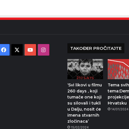
TAKOĐER PROČITAJTE
Facebook
X
YouTube
Instagram
‘Svi likovi u filmu
Tema svi
260 days , koji
tema:Dem
tumače one koji
projekcije
su silovali i tukli
Hrvatsku
u Dalju, nosit će
14/01/2024
imena stvarnih
zločinaca’
15/02/2024