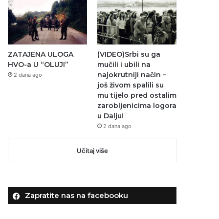
ZATAJENA ULOGA
(VIDEO)Srbi su ga
HVO-a U “OLUJI”
mučili i ubili na
najokrutniji način –
2 dana ago
još živom spalili su
mu tijelo pred ostalim
zarobljenicima logora
u Dalju!
2 dana ago
Učitaj više
Zapratite nas na facebooku