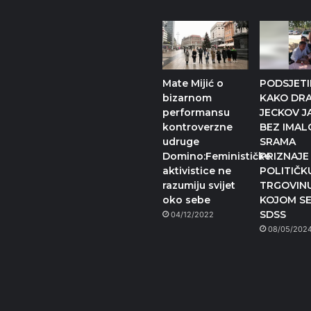
Mate Mijić o
PODSJETI
bizarnom
KAKO DR
performansu
JECKOV J
kontroverzne
BEZ IMAL
udruge
SRAMA
Domino:Feminističke
PRIZNAJE
aktivistice ne
POLITIČK
razumiju svijet
TRGOVIN
oko sebe
KOJOM SE
SDSS
04/12/2022
08/05/202