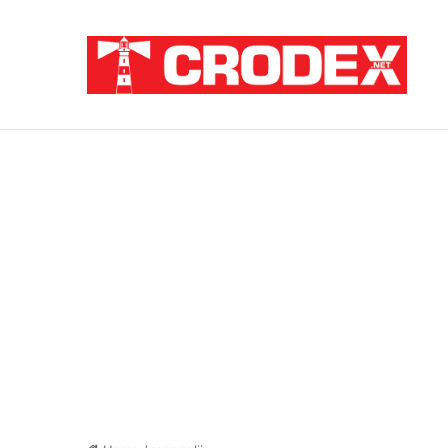
Breaking News
Pupovac i Šimpraga moraliziraju o Oluji, 