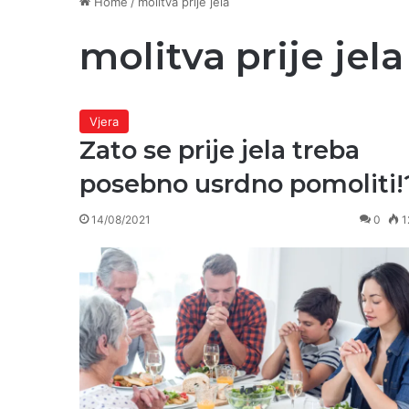
Home
/
molitva prije jela
molitva prije jela
Vjera
Zato se prije jela treba
posebno usrdno pomoliti!
14/08/2021
0
1