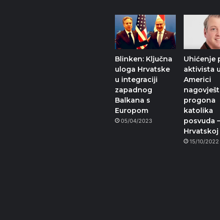
Blinken: Ključna
Uhićenje p
uloga Hrvatske
aktivista 
u integraciji
Americi
zapadnog
nagovješta
Balkana s
progona
Europom
katolika
posvuda –
05/04/2023
Hrvatskoj
15/10/2022