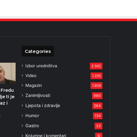
Categories
Izbor uredništva
2.562
Video
1.205
Magazin
1.859
 Fredu
Zanimljivosti
980
je ti je
az i
Ljepota i zdravlje
264
Humor
154
2
Gastro
33
Kolumne i komentari
9