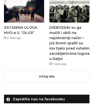
ZATAJENA ULOGA
(VIDEO)Srbi su ga
HVO-a U “OLUJI”
mučili i ubili na
najokrutniji način –
2 dana ago
još živom spalili su
mu tijelo pred ostalim
zarobljenicima logora
u Dalju!
2 dana ago
Učitaj više
Zapratite nas na facebooku