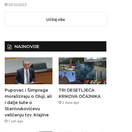
20/12/2023
Učitaj više
NAJNOVIJE
Pupovac i Šimpraga
TRI DESETLJEĆA
moraliziraju o Oluji, ali
KRIKOVA OČAJNIKA
i dalje šute o
2 dana ago
Stanivukovićevu
veličanju tzv. Krajine
7 sati ago