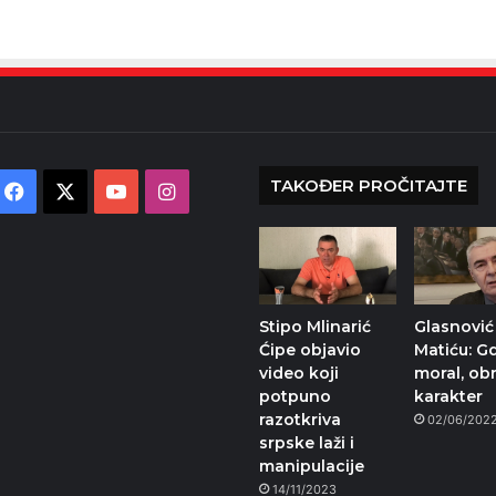
TAKOĐER PROČITAJTE
Facebook
X
YouTube
Instagram
Stipo Mlinarić
Glasnović
Ćipe objavio
Matiću: Gd
video koji
moral, obr
potpuno
karakter
razotkriva
02/06/202
srpske laži i
manipulacije
14/11/2023