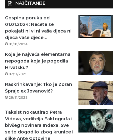
NAJČITANIJE
Gospina poruka od
01.01.2024: Nećete se
pokajati ni vi ni vaša djeca ni
djeca vaše djece…
01/01/2024
Koja je najveća elementarna
nepogoda koja je pogodila
Hrvatsku?
07/11/2021
Raskrinkavanje: Tko je Zoran
Šprajc ex Jovanović?
29/11/2023
Taksist nokautirao Petra
Vidova, voditelja Faktografa i
bivšeg novinara Indexa. Sve
se to dogodilo zbog krunice i
slike Ante Gotovine