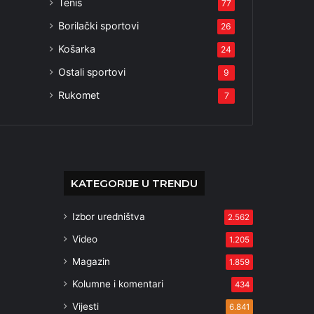
Tenis
77
Borilački sportovi
26
Košarka
24
Ostali sportovi
9
Rukomet
7
KATEGORIJE U TRENDU
Izbor uredništva
2.562
Video
1.205
Magazin
1.859
Kolumne i komentari
434
Vijesti
6.841