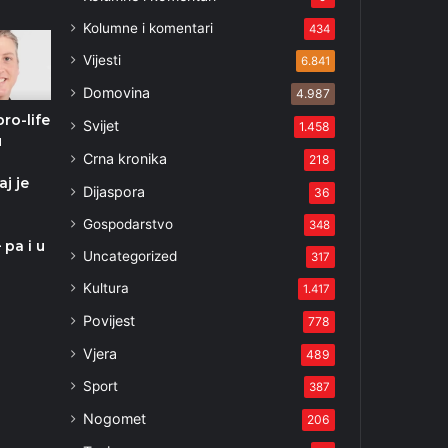
Kolumne i komentari
434
Vijesti
6.841
Domovina
4.987
ro-life
Svijet
1.458
u
Crna kronika
218
j je
Dijaspora
36
Gospodarstvo
348
 pa i u
Uncategorized
317
Kultura
1.417
Povijest
778
Vjera
489
Sport
387
Nogomet
206