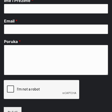
Ime i Prezime
*
Email
*
Poruka
*