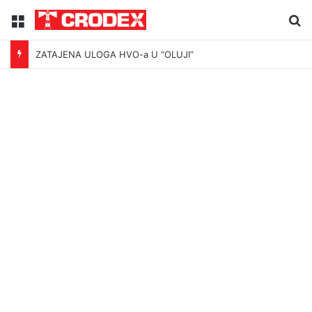
Menu
Tr
ZATAJENA ULOGA HVO-a U “OLUJI”