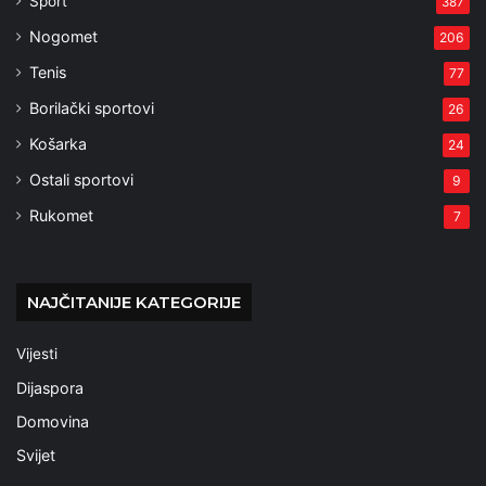
Sport
387
Nogomet
206
Tenis
77
Borilački sportovi
26
Košarka
24
Ostali sportovi
9
Rukomet
7
NAJČITANIJE KATEGORIJE
Vijesti
Dijaspora
Domovina
Svijet