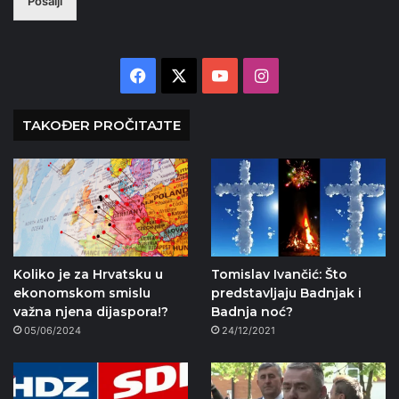
Pošalji
Facebook
X
YouTube
Instagram
TAKOĐER PROČITAJTE
Koliko je za Hrvatsku u
Tomislav Ivančić: Što
ekonomskom smislu
predstavljaju Badnjak i
važna njena dijaspora!?
Badnja noć?
05/06/2024
24/12/2021