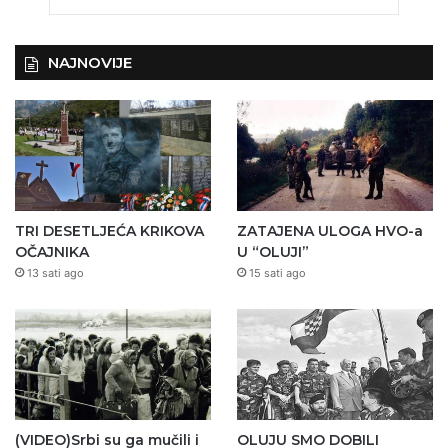
NAJNOVIJE
TRI DESETLJEĆA KRIKOVA
ZATAJENA ULOGA HVO-a
OČAJNIKA
U “OLUJI”
13 sati ago
15 sati ago
(VIDEO)Srbi su ga mučili i
OLUJU SMO DOBILI