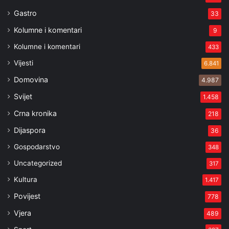
Gastro
33
Kolumne i komentari
9
Kolumne i komentari
433
Vijesti
6.841
Domovina
4.987
Svijet
1.458
Crna kronika
218
Dijaspora
36
Gospodarstvo
348
Uncategorized
317
Kultura
1.417
Povijest
778
Vjera
489