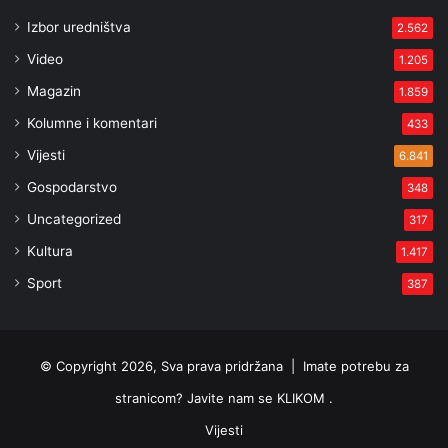
Izbor uredništva
2.562
Video
1.205
Magazin
1.859
Kolumne i komentari
433
Vijesti
6.841
Gospodarstvo
348
Uncategorized
317
Kultura
1.417
Sport
387
© Copyright 2026, Sva prava pridržana |
Imate potrebu za
stranicom? Javite nam se KLIKOM .
Vijesti