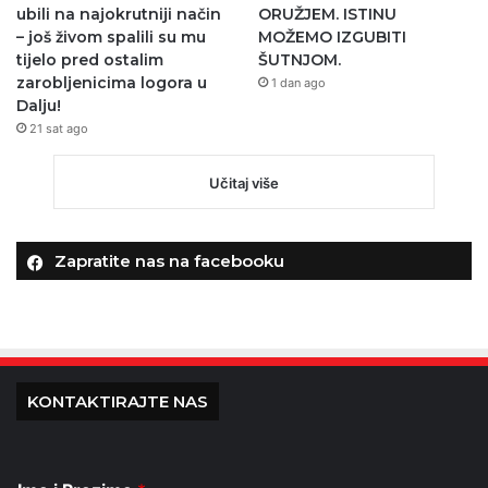
ubili na najokrutniji način
ORUŽJEM. ISTINU
– još živom spalili su mu
MOŽEMO IZGUBITI
tijelo pred ostalim
ŠUTNJOM.
zarobljenicima logora u
1 dan ago
Dalju!
21 sat ago
Učitaj više
Zapratite nas na facebooku
KONTAKTIRAJTE NAS