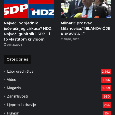
Najveći pobjednik
Mlinarić prozvao
jučerašnjeg cirkusa? HDZ.
Milanovića:”MILANOVIĆ JE
Najveći gubitnik? SDP – i
KUKAVICA…”
to vlastitom krivnjom
18/07/2023
01/12/2025
Categories
Izbor uredništva
2.562
Video
1.205
Magazin
1.859
Zanimljivosti
980
Ljepota i zdravlje
264
Humor
154