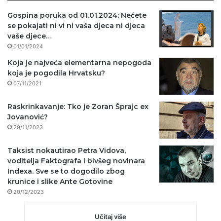
Gospina poruka od 01.01.2024: Nećete
se pokajati ni vi ni vaša djeca ni djeca
vaše djece…
01/01/2024
Koja je najveća elementarna nepogoda
koja je pogodila Hrvatsku?
07/11/2021
Raskrinkavanje: Tko je Zoran Šprajc ex
Jovanović?
29/11/2023
Taksist nokautirao Petra Vidova,
voditelja Faktografa i bivšeg novinara
Indexa. Sve se to dogodilo zbog
krunice i slike Ante Gotovine
20/12/2023
Učitaj više