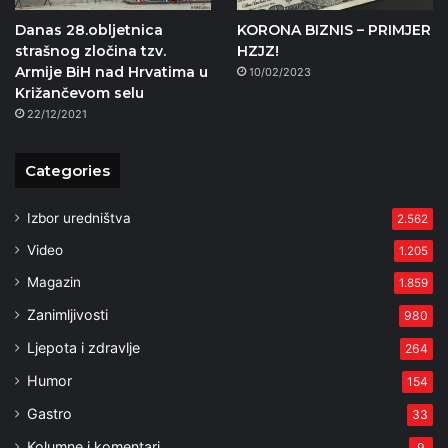
Danas 28.obljetnica
KORONA BIZNIS – PRIMJER
strašnog zločina tzv.
HZJZ!
Armije BiH nad Hrvatima u
10/02/2023
Križančevom selu
22/12/2021
Categories
Izbor uredništva
2.562
Video
1.205
Magazin
1.859
Zanimljivosti
980
Ljepota i zdravlje
264
Humor
154
Gastro
33
Kolumne i komentari
9