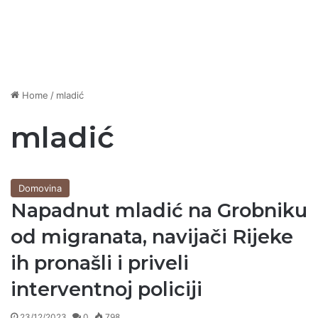
Home
/
mladić
mladić
Domovina
Napadnut mladić na Grobniku
od migranata, navijači Rijeke
ih pronašli i priveli
interventnoj policiji
23/12/2023
0
798