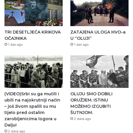
TRI DESETLJEĆA KRIKOVA
ZATAJENA ULOGA HVO-a
OČAJNIKA
U “OLUJI”
1 dan ago
1 dan ago
(VIDEO)Srbi su ga mučili i
OLUJU SMO DOBILI
ubili na najokrutniji način
ORUŽJEM. ISTINU
– još živom spalili su mu
MOŽEMO IZGUBITI
tijelo pred ostalim
ŠUTNJOM.
zarobljenicima logora u
2 dana ago
Dalju!
2 dana ago