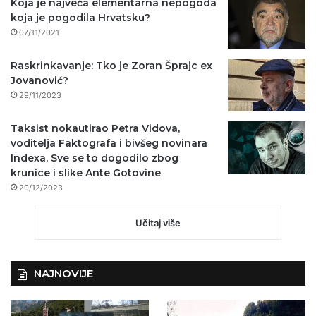
Koja je najveća elementarna nepogoda
koja je pogodila Hrvatsku?
07/11/2021
Raskrinkavanje: Tko je Zoran Šprajc ex
Jovanović?
29/11/2023
Taksist nokautirao Petra Vidova,
voditelja Faktografa i bivšeg novinara
Indexa. Sve se to dogodilo zbog
krunice i slike Ante Gotovine
20/12/2023
Učitaj više
NAJNOVIJE