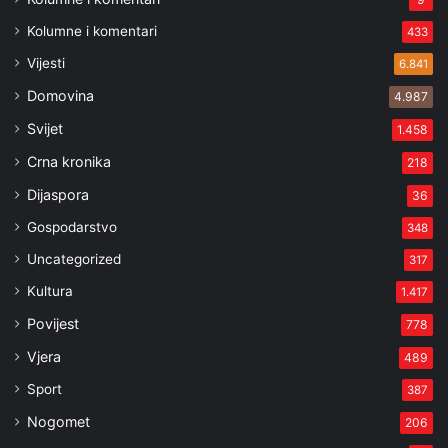
Kolumne i komentari
433
Vijesti
6.841
Domovina
4.987
Svijet
1.458
Crna kronika
218
Dijaspora
36
Gospodarstvo
348
Uncategorized
317
Kultura
1.417
Povijest
778
Vjera
489
Sport
387
Nogomet
206