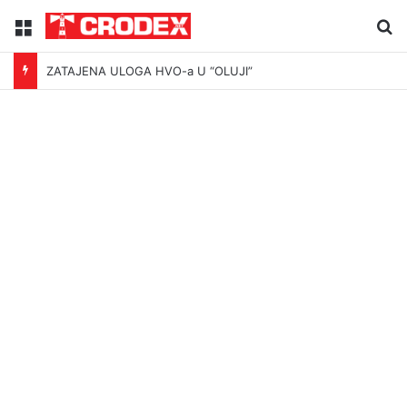
Menu
Tr
ZATAJENA ULOGA HVO-a U “OLUJI”