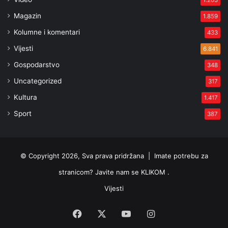
1.205
Magazin
1.859
Kolumne i komentari
433
Vijesti
6.841
Gospodarstvo
348
Uncategorized
317
Kultura
1.417
Sport
387
© Copyright 2026, Sva prava pridržana |
Imate potrebu za
stranicom? Javite nam se KLIKOM .
Vijesti
Facebook
X
YouTube
Instagram