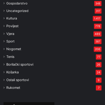
Gospodarstvo
348
Uncategorized
317
Kultura
1.417
Povijest
778
Vjera
489
Sport
387
Nogomet
206
Tenis
77
Borilački sportovi
26
Košarka
24
Ostali sportovi
9
Rukomet
7