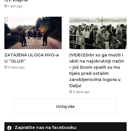
1 dan ago
ZATAJENA ULOGA HVO-a
(VIDEO)Srbi su ga mučili i
U “OLUJI”
ubili na najokrutniji način
– još živom spalili su mu
3 dana ago
tijelo pred ostalim
zarobljenicima logora u
Dalju!
3 dana ago
Učitaj više
Zapratite nas na facebooku