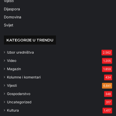
Vijesti
Dijaspora
Domovina
Svijet
KATEGORIJE U TRENDU
Izbor uredništva
2.562
Video
1.205
Magazin
1.859
Kolumne i komentari
434
Vijesti
6.841
Gospodarstvo
348
Uncategorized
317
Kultura
1.417