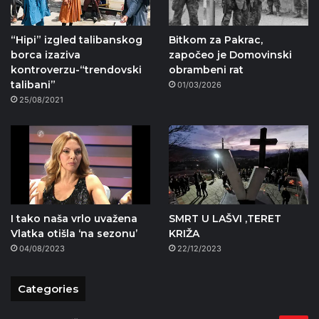
“Hipi” izgled talibanskog
Bitkom za Pakrac,
borca izaziva
započeo je Domovinski
kontroverzu-“trendovski
obrambeni rat
talibani”
01/03/2026
25/08/2021
I tako naša vrlo uvažena
SMRT U LAŠVI ,TERET
Vlatka otišla ‘na sezonu’
KRIŽA
04/08/2023
22/12/2023
Categories