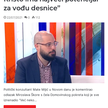
za vođu desnice”
22/07/2021
0
112
Politički konzultant Mate Mijić u Novom danu je komentirao
odlazak Miroslava Škore s čela Domovinskog pokreta koji je sve
iznenadio “Već neko…