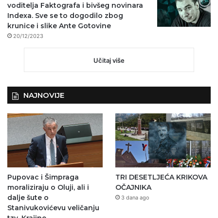
voditelja Faktografa i bivšeg novinara
Indexa. Sve se to dogodilo zbog
krunice i slike Ante Gotovine
20/12/2023
Učitaj više
NAJNOVIJE
Pupovac i Šimpraga
TRI DESETLJEĆA KRIKOVA
moraliziraju o Oluji, ali i
OČAJNIKA
dalje šute o
3 dana ago
Stanivukovićevu veličanju
tzv. Krajine