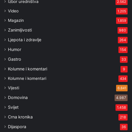
Izbor uredništva
2.562
Video
1.205
Magazin
1.859
Zanimljivosti
980
Ljepota i zdravlje
264
Humor
154
Gastro
33
Kolumne i komentari
9
Kolumne i komentari
434
Vijesti
6.841
Domovina
4.987
Svijet
1.458
Crna kronika
218
Dijaspora
36