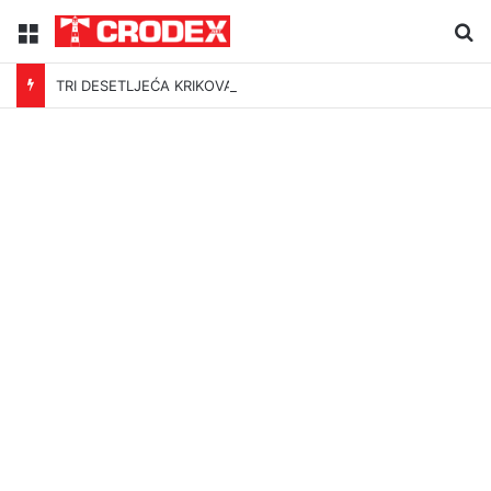
Menu
Tr
TRI DESETLJEĆA KRIKOVA OČAJNIKA