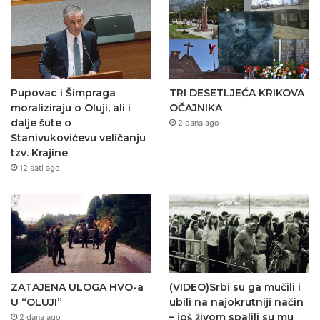
Pupovac i Šimpraga
TRI DESETLJEĆA KRIKOVA
moraliziraju o Oluji, ali i
OČAJNIKA
dalje šute o
2 dana ago
Stanivukovićevu veličanju
tzv. Krajine
12 sati ago
ZATAJENA ULOGA HVO-a
(VIDEO)Srbi su ga mučili i
U “OLUJI”
ubili na najokrutniji način
– još živom spalili su mu
2 dana ago