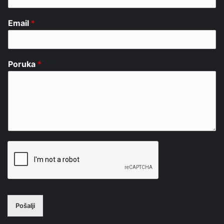
Email
*
Poruka
*
Pošalji