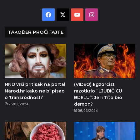
Facebook
X
YouTube
Instagram
TAKOĐER PROČITAJTE
HND vrši pritisak na portal
(VIDEO) Egzorcist
Narod.hr kako ne bi pisao
razotkrio “LJUBIČICU
o ‘transrodnosti’
BIJELU”: Je li Tito bio
demon?
25/02/2024
06/03/2024