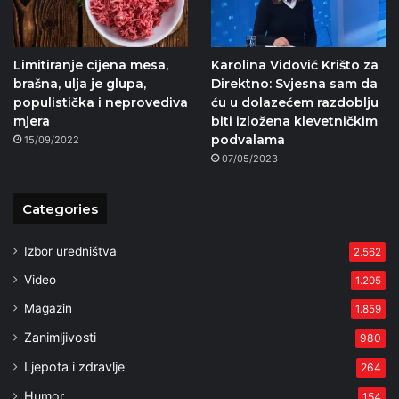
Limitiranje cijena mesa,
Karolina Vidović Krišto za
brašna, ulja je glupa,
Direktno: Svjesna sam da
populistička i neprovediva
ću u dolazećem razdoblju
mjera
biti izložena klevetničkim
podvalama
15/09/2022
07/05/2023
Categories
Izbor uredništva
2.562
Video
1.205
Magazin
1.859
Zanimljivosti
980
Ljepota i zdravlje
264
Humor
154