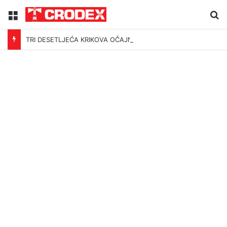
Menu
Tr
TRI DESETLJEĆA KRIKOVA OČAJNIKA