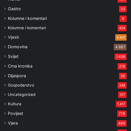
Gastro
33
Kolumne i komentari
9
Kolumne i komentari
434
Vijesti
6.841
Domovina
4.987
Svijet
1.458
Crna kronika
218
Dijaspora
36
Gospodarstvo
348
Uncategorized
317
Kultura
1.417
Povijest
778
Vjera
489