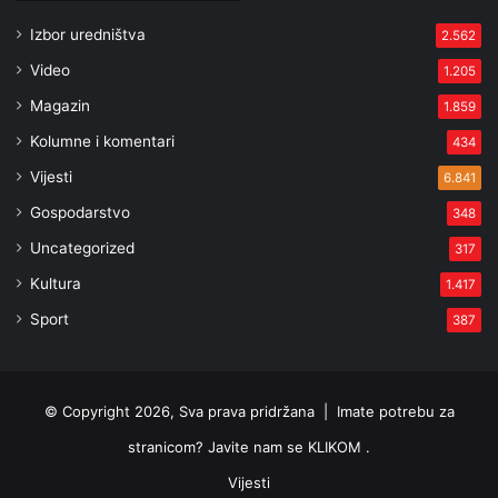
Izbor uredništva
2.562
Video
1.205
Magazin
1.859
Kolumne i komentari
434
Vijesti
6.841
Gospodarstvo
348
Uncategorized
317
Kultura
1.417
Sport
387
© Copyright 2026, Sva prava pridržana |
Imate potrebu za
stranicom? Javite nam se KLIKOM .
Vijesti