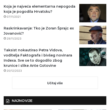
Koja je najveća elementarna nepogoda
koja je pogodila Hrvatsku?
07/11/2021
Raskrinkavanje: Tko je Zoran Šprajc ex
Jovanović?
29/11/2023
Taksist nokautirao Petra Vidova,
voditelja Faktografa i bivšeg novinara
Indexa. Sve se to dogodilo zbog
krunice i slike Ante Gotovine
20/12/2023
Učitaj više
NAJNOVIJE