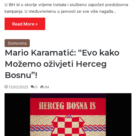
U BiH bi u skorije vrijeme trebala i službeno započeti predizborna
kampanja. U međuvremenu u javnosti se sve više nagađa…
Read More »
Domovina
Mario Karamatić: “Evo kako
Možemo oživjeti Herceg
Bosnu”!
12/02/2022
0
64