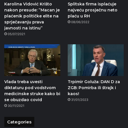
Karolina Vidović Krišto
Splitska firma isplaćuje
nakon presude: ”Macan je
najveću prosječnu neto
plaćenik političke elite na
plaću u RH
sprječavanju prava
08/06/2022
javnosti na istinu”
05/07/2021
Vlada treba uvesti
Trpimir Goluža: DAN D za
diktaturu pod vodstvom
ZGB: Pomirba ili štrajk i
medicinske struke kako bi
kaos!
se obuzdao covid
31/01/2023
30/11/2021
Categories