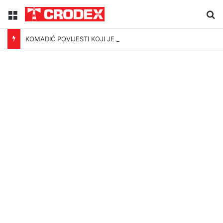
Menu
Tr
KOMADIĆ POVIJESTI KOJI JE PODIJELIO I UJEDINIO HRVATSKU