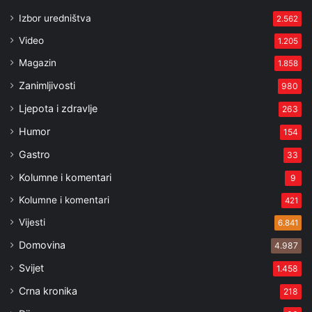
Izbor uredništva
2.562
Video
1.205
Magazin
1.858
Zanimljivosti
980
Ljepota i zdravlje
263
Humor
154
Gastro
33
Kolumne i komentari
9
Kolumne i komentari
421
Vijesti
6.841
Domovina
4.987
Svijet
1.458
Crna kronika
218