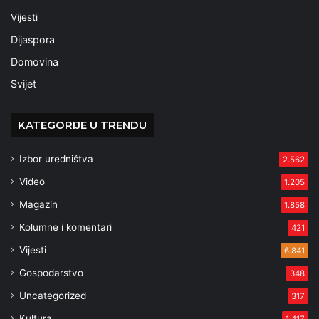
Vijesti
Dijaspora
Domovina
Svijet
KATEGORIJE U TRENDU
Izbor uredništva
2.562
Video
1.205
Magazin
1.858
Kolumne i komentari
421
Vijesti
6.841
Gospodarstvo
348
Uncategorized
317
Kultura