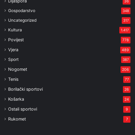
Dijaspora
36
Gospodarstvo
348
Uncategorized
317
Kultura
1.417
Povijest
778
Vjera
489
Sport
387
Nogomet
206
Tenis
77
Borilački sportovi
26
Košarka
24
Ostali sportovi
9
Rukomet
7