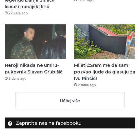
lisice i medijski linč
22 sata ago
Heroji nikada ne umiru-
Miletić:Sram me da sam
pukovnik Slaven Grubišić
pozvao ljude da glasuju za
Ivu Rinčić!
2 dana ago
2 dana ago
Učitaj više
Zapratite nas na facebooku