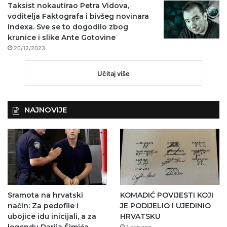
Taksist nokautirao Petra Vidova,
voditelja Faktografa i bivšeg novinara
Indexa. Sve se to dogodilo zbog
krunice i slike Ante Gotovine
20/12/2023
Učitaj više
NAJNOVIJE
Sramota na hrvatski
KOMADIĆ POVIJESTI KOJI
način: Za pedofile i
JE PODIJELIO I UJEDINIO
ubojice idu inicijali, a za
HRVATSKU
legendu Darija Šimića
1 dan ago