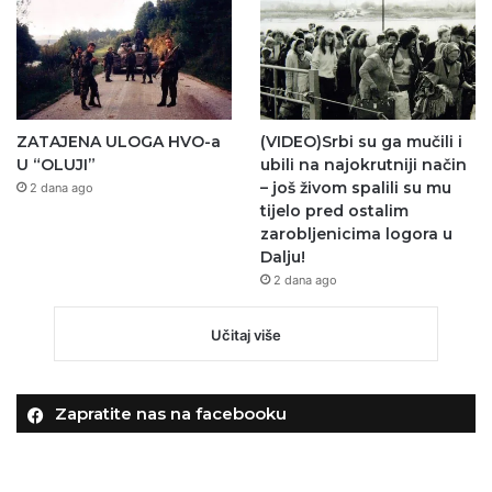
ZATAJENA ULOGA HVO-a
(VIDEO)Srbi su ga mučili i
U “OLUJI”
ubili na najokrutniji način
– još živom spalili su mu
2 dana ago
tijelo pred ostalim
zarobljenicima logora u
Dalju!
2 dana ago
Učitaj više
Zapratite nas na facebooku