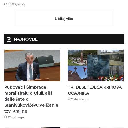
20/12/2023
Učitaj više
NAJNOVIJE
Pupovac i Šimpraga
TRI DESETLJEĆA KRIKOVA
moraliziraju o Oluji, ali i
OČAJNIKA
dalje šute o
2 dana ago
Stanivukovićevu veličanju
tzv. Krajine
12 sati ago