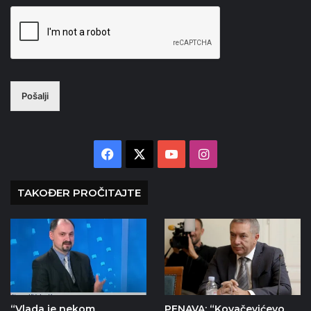
Pošalji
Facebook
X
YouTube
Instagram
TAKOĐER PROČITAJTE
“Vlada je nekom
PENAVA: “Kovačevićevo