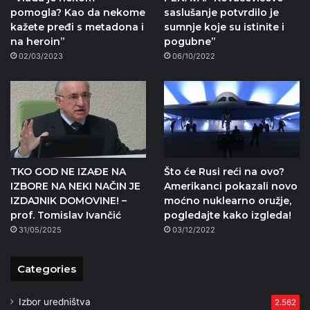
pomogla? Kao da nekome
saslušanje potvrdilo je
kažete pređi s metadona i
sumnje koje su istinite i
na heroin”
pogubne”
02/03/2023
06/10/2022
TKO GOD NE IZAĐE NA
Što će Rusi reći na ovo?
IZBORE NA NEKI NAČIN JE
Amerikanci pokazali novo
IZDAJNIK DOMOVINE! –
moćno nuklearno oružje,
prof. Tomislav Ivančić
pogledajte kako izgleda!
31/05/2025
03/12/2022
Categories
Izbor uredništva
2.562