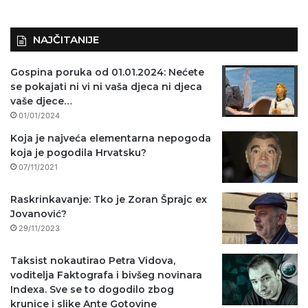
NAJČITANIJE
Gospina poruka od 01.01.2024: Nećete
se pokajati ni vi ni vaša djeca ni djeca
vaše djece…
01/01/2024
Koja je najveća elementarna nepogoda
koja je pogodila Hrvatsku?
07/11/2021
Raskrinkavanje: Tko je Zoran Šprajc ex
Jovanović?
29/11/2023
Taksist nokautirao Petra Vidova,
voditelja Faktografa i bivšeg novinara
Indexa. Sve se to dogodilo zbog
krunice i slike Ante Gotovine