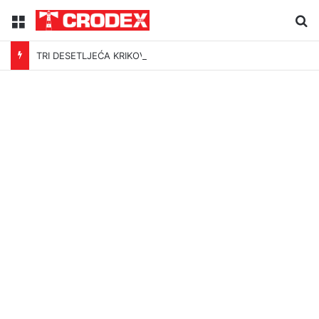
Menu
Tr
TRI DESETLJEĆA KRIKOVA OČAJNIKA