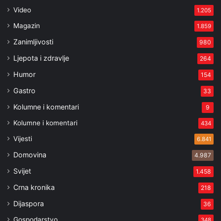
Video
1.205
Magazin
1.859
Zanimljivosti
980
Ljepota i zdravlje
264
Humor
154
Gastro
33
Kolumne i komentari
9
Kolumne i komentari
434
Vijesti
6.841
Domovina
4.987
Svijet
1.458
Crna kronika
218
Dijaspora
36
Gospodarstvo
348