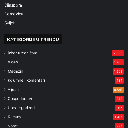
Dijaspora
Domovina
Svijet
KATEGORIJE U TRENDU
Izbor uredništva
2.562
Video
1.205
Magazin
1.859
Kolumne i komentari
434
Vijesti
6.841
Gospodarstvo
348
Uncategorized
317
Kultura
1.417
Sport
387