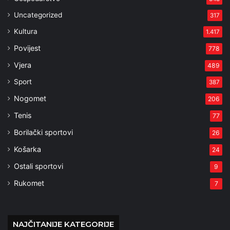
Uncategorized
317
Kultura
1.417
Povijest
778
Vjera
489
Sport
387
Nogomet
206
Tenis
77
Borilački sportovi
26
Košarka
24
Ostali sportovi
9
Rukomet
7
NAJČITANIJE KATEGORIJE