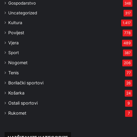
Gospodarstvo
348
Uncategorized
317
Kultura
1.417
Povijest
778
Vjera
489
Sport
387
Nogomet
206
Tenis
77
Borilački sportovi
26
Košarka
24
Ostali sportovi
9
Rukomet
7