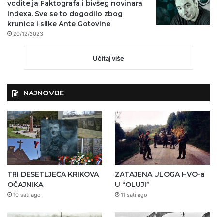
voditelja Faktografa i bivšeg novinara
Indexa. Sve se to dogodilo zbog
krunice i slike Ante Gotovine
20/12/2023
Učitaj više
NAJNOVIJE
TRI DESETLJEĆA KRIKOVA
ZATAJENA ULOGA HVO-a
OČAJNIKA
U “OLUJI”
10 sati ago
11 sati ago