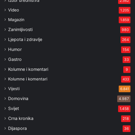
Izbor uredništva
2.562
Video
1.205
Magazin
1.859
Zanimljivosti
980
Ljepota i zdravlje
264
Humor
154
Gastro
33
Kolumne i komentari
9
Kolumne i komentari
433
Vijesti
6.841
Domovina
4.987
Svijet
1.458
Crna kronika
218
Dijaspora
36