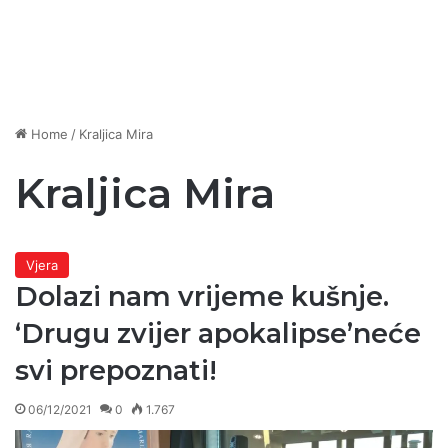
Home
/
Kraljica Mira
Kraljica Mira
Vjera
Dolazi nam vrijeme kušnje.
‘Drugu zvijer apokalipse’neće
svi prepoznati!
06/12/2021
0
1.767