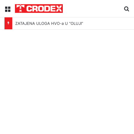
Menu
Tr
ZATAJENA ULOGA HVO-a U “OLUJI”