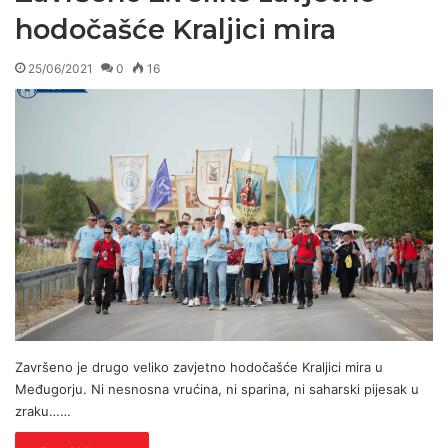
hodočašće Kraljici mira
25/06/2021
0
16
Završeno je drugo veliko zavjetno hodočašće Kraljici mira u
Međugorju. Ni nesnosna vrućina, ni sparina, ni saharski pijesak u
zraku……