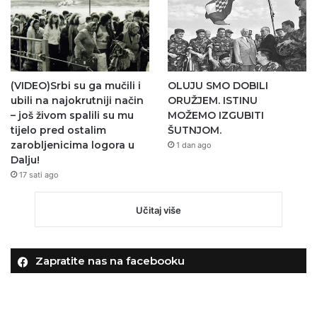
(VIDEO)Srbi su ga mučili i
OLUJU SMO DOBILI
ubili na najokrutniji način
ORUŽJEM. ISTINU
– još živom spalili su mu
MOŽEMO IZGUBITI
tijelo pred ostalim
ŠUTNJOM.
zarobljenicima logora u
1 dan ago
Dalju!
17 sati ago
Učitaj više
Zapratite nas na facebooku