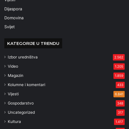
Dijaspora
Domovina
Svijet
KATEGORIJE U TRENDU
Izbor uredništva
2.562
Video
1.205
Magazin
1.859
Kolumne i komentari
433
Vijesti
6.841
Gospodarstvo
348
Uncategorized
317
Kultura
1.417