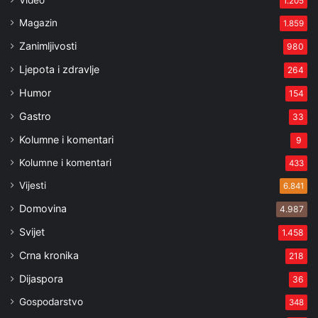
Video
1.205
Magazin
1.859
Zanimljivosti
980
Ljepota i zdravlje
264
Humor
154
Gastro
33
Kolumne i komentari
9
Kolumne i komentari
433
Vijesti
6.841
Domovina
4.987
Svijet
1.458
Crna kronika
218
Dijaspora
36
Gospodarstvo
348