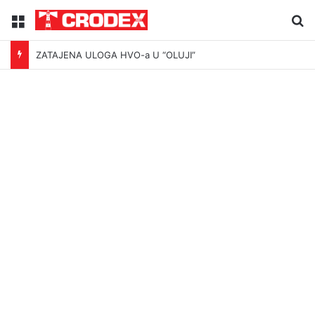
Menu
Tr
ZATAJENA ULOGA HVO-a U “OLUJI”