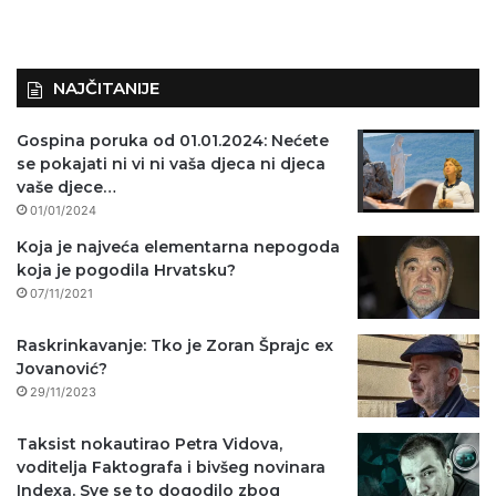
NAJČITANIJE
Gospina poruka od 01.01.2024: Nećete
se pokajati ni vi ni vaša djeca ni djeca
vaše djece…
01/01/2024
Koja je najveća elementarna nepogoda
koja je pogodila Hrvatsku?
07/11/2021
Raskrinkavanje: Tko je Zoran Šprajc ex
Jovanović?
29/11/2023
Taksist nokautirao Petra Vidova,
voditelja Faktografa i bivšeg novinara
Indexa. Sve se to dogodilo zbog