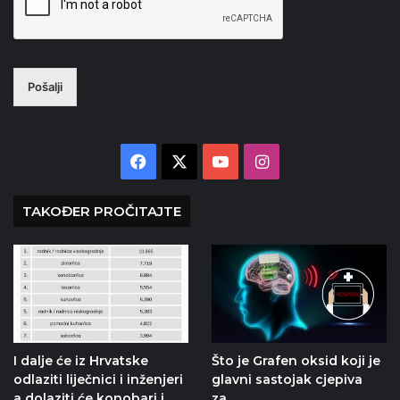
Pošalji
Facebook
X
YouTube
Instagram
TAKOĐER PROČITAJTE
I dalje će iz Hrvatske
Što je Grafen oksid koji je
odlaziti liječnici i inženjeri
glavni sastojak cjepiva
a dolaziti će konobari i
za…