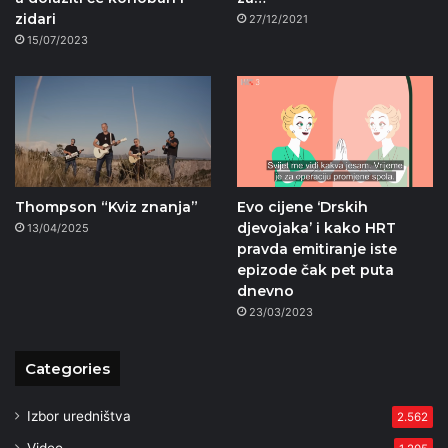
zidari
27/12/2021
15/07/2023
Thompson “Kviz znanja”
Evo cijene ‘Drskih
djevojaka’ i kako HRT
13/04/2025
pravda emitiranje iste
epizode čak pet puta
dnevno
23/03/2023
Categories
Izbor uredništva
2.562