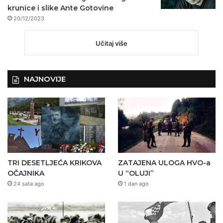
krunice i slike Ante Gotovine
20/12/2023
Učitaj više
NAJNOVIJE
TRI DESETLJEĆA KRIKOVA
ZATAJENA ULOGA HVO-a
OČAJNIKA
U “OLUJI”
24 sata ago
1 dan ago