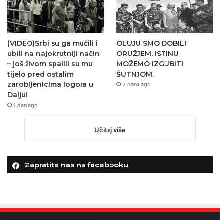
(VIDEO)Srbi su ga mučili i
OLUJU SMO DOBILI
ubili na najokrutniji način
ORUŽJEM. ISTINU
– još živom spalili su mu
MOŽEMO IZGUBITI
tijelo pred ostalim
ŠUTNJOM.
zarobljenicima logora u
2 dana ago
Dalju!
1 dan ago
Učitaj više
Zapratite nas na facebooku