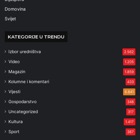
Domovina
Svijet
KATEGORIJE U TRENDU
Izbor uredništva
2.562
Video
1.205
Magazin
1.859
Kolumne i komentari
433
Vijesti
6.841
Gospodarstvo
348
Uncategorized
317
Kultura
1.417
Sport
387