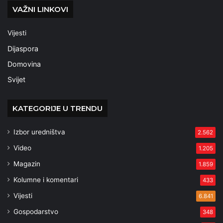
VAŽNI LINKOVI
Vijesti
Dijaspora
Domovina
Svijet
KATEGORIJE U TRENDU
Izbor uredništva
2.562
Video
1.205
Magazin
1.859
Kolumne i komentari
433
Vijesti
6.841
Gospodarstvo
348