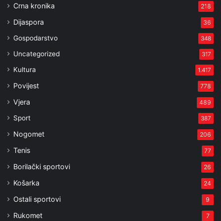
Crna kronika
218
Dijaspora
36
Gospodarstvo
348
Uncategorized
317
Kultura
1.417
Povijest
778
Vjera
489
Sport
387
Nogomet
206
Tenis
77
Borilački sportovi
26
Košarka
24
Ostali sportovi
9
Rukomet
7