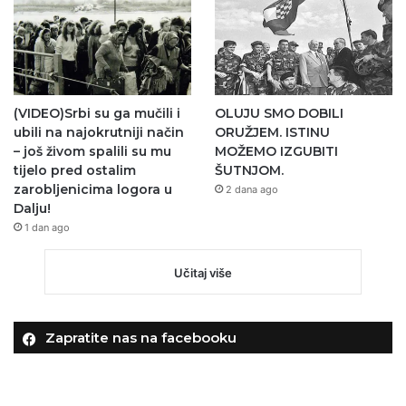
(VIDEO)Srbi su ga mučili i
OLUJU SMO DOBILI
ubili na najokrutniji način
ORUŽJEM. ISTINU
– još živom spalili su mu
MOŽEMO IZGUBITI
tijelo pred ostalim
ŠUTNJOM.
zarobljenicima logora u
2 dana ago
Dalju!
1 dan ago
Učitaj više
Zapratite nas na facebooku