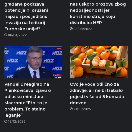
građana podržava
nas uskoro prozovu zbog
potencijalni oružani
nedosljednosti jer
napad i posljedičnu
koristimo struju koju
invaziju na teritorij
distribuira HEP
Europske unije!?
08/08/2023
06/04/2022
Vanđelić reagirao na
Ovo je voće odlično za
Plenkovićevu izjavu o
zdravlje, ali ne bi trebalo
odlasku ministara i
pojesti više od 5 komada
Macronu: “Eto, to je
dnevno
problem. To stalno
21/10/2025
laganje”
18/12/2023