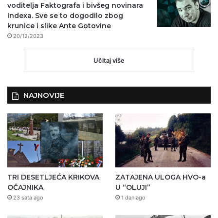
voditelja Faktografa i bivšeg novinara
Indexa. Sve se to dogodilo zbog
krunice i slike Ante Gotovine
20/12/2023
Učitaj više
NAJNOVIJE
TRI DESETLJEĆA KRIKOVA
ZATAJENA ULOGA HVO-a
OČAJNIKA
U “OLUJI”
23 sata ago
1 dan ago