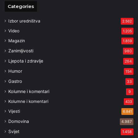
Categories
Izbor uredništva
2.562
Video
1.205
Magazin
1.859
Zanimljivosti
980
Ljepota i zdravlje
264
Humor
154
Gastro
33
Kolumne i komentari
9
Kolumne i komentari
433
Vijesti
6.841
Domovina
4.987
Svijet
1.458