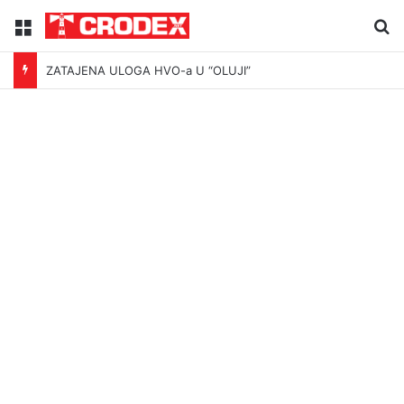
Menu
Tr
ZATAJENA ULOGA HVO-a U “OLUJI”