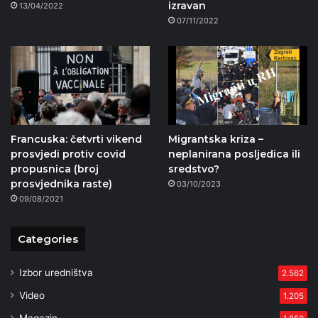
izravan
13/04/2022
07/11/2022
Francuska: četvrti vikend
Migrantska kriza –
prosvjedi protiv covid
neplanirana posljedica ili
propusnica (broj
sredstvo?
prosvjednika raste)
03/10/2023
09/08/2021
Categories
Izbor uredništva
2.562
Video
1.205