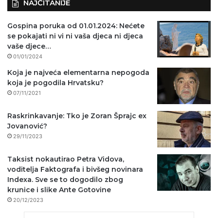
NAJČITANIJE
Gospina poruka od 01.01.2024: Nećete
se pokajati ni vi ni vaša djeca ni djeca
vaše djece…
01/01/2024
Koja je najveća elementarna nepogoda
koja je pogodila Hrvatsku?
07/11/2021
Raskrinkavanje: Tko je Zoran Šprajc ex
Jovanović?
29/11/2023
Taksist nokautirao Petra Vidova,
voditelja Faktografa i bivšeg novinara
Indexa. Sve se to dogodilo zbog
krunice i slike Ante Gotovine
20/12/2023