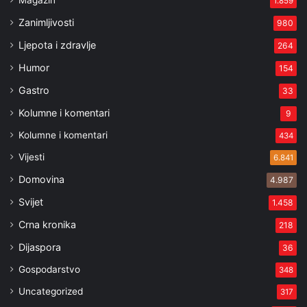
Magazin
1.859
Zanimljivosti
980
Ljepota i zdravlje
264
Humor
154
Gastro
33
Kolumne i komentari
9
Kolumne i komentari
434
Vijesti
6.841
Domovina
4.987
Svijet
1.458
Crna kronika
218
Dijaspora
36
Gospodarstvo
348
Uncategorized
317