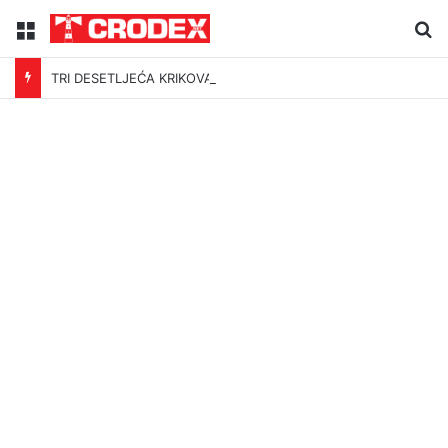
Menu
Tr
TRI DESETLJEĆA KRIKOVA OČAJNIKA