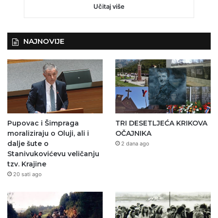
Učitaj više
NAJNOVIJE
Pupovac i Šimpraga
TRI DESETLJEĆA KRIKOVA
moraliziraju o Oluji, ali i
OČAJNIKA
dalje šute o
2 dana ago
Stanivukovićevu veličanju
tzv. Krajine
20 sati ago