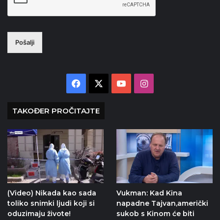
Pošalji
Facebook
X
YouTube
Instagram
TAKOĐER PROČITAJTE
(Video) Nikada kao sada
Vukman: Kad Kina
toliko snimki ljudi koji si
napadne Tajvan,američki
oduzimaju živote!
sukob s Kinom će biti