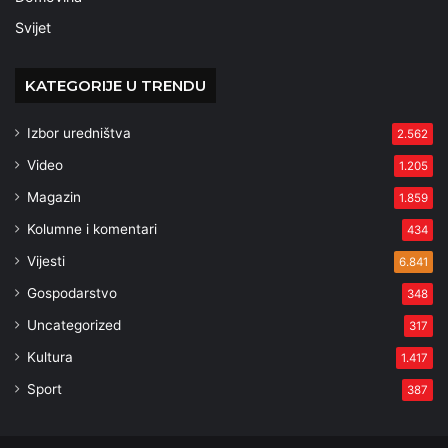
Svijet
KATEGORIJE U TRENDU
Izbor uredništva
2.562
Video
1.205
Magazin
1.859
Kolumne i komentari
434
Vijesti
6.841
Gospodarstvo
348
Uncategorized
317
Kultura
1.417
Sport
387