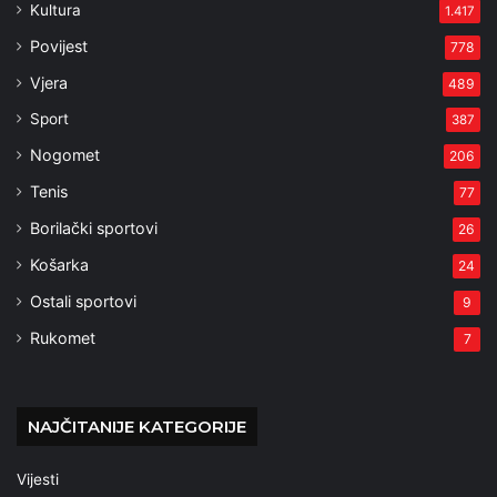
Kultura
1.417
Povijest
778
Vjera
489
Sport
387
Nogomet
206
Tenis
77
Borilački sportovi
26
Košarka
24
Ostali sportovi
9
Rukomet
7
NAJČITANIJE KATEGORIJE
Vijesti