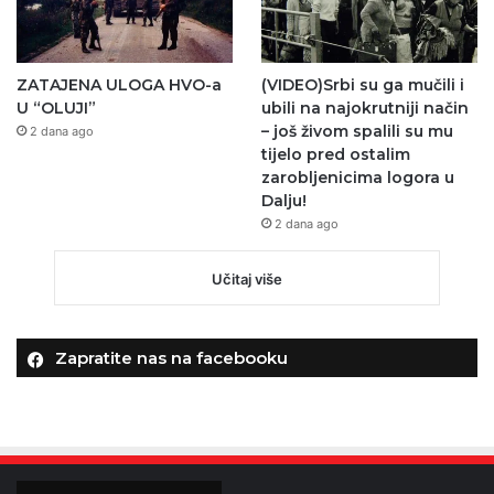
ZATAJENA ULOGA HVO-a
(VIDEO)Srbi su ga mučili i
U “OLUJI”
ubili na najokrutniji način
– još živom spalili su mu
2 dana ago
tijelo pred ostalim
zarobljenicima logora u
Dalju!
2 dana ago
Učitaj više
Zapratite nas na facebooku